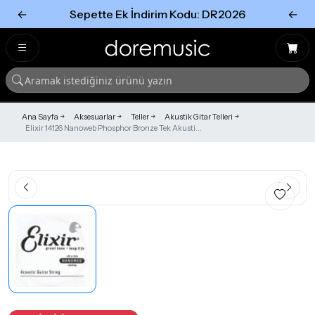
←
Sepette Ek İndirim Kodu: DR2026
←
Tümünü Gör
Tümünü gör
Ana Sayfa
Aksesuarlar
Teller
Akustik Gitar Telleri
Elixir 14126 Nanoweb Phosphor Bronze Tek Akusti...