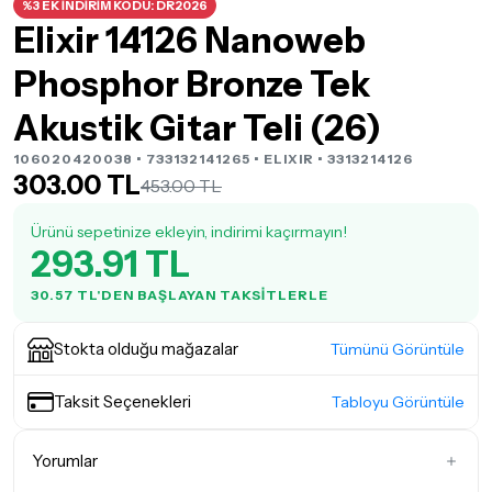
%3 EK İNDİRİM KODU: DR2026
Elixir 14126 Nanoweb
Phosphor Bronze Tek
Akustik Gitar Teli (26)
106020420038 • 733132141265 •
ELIXIR
• 3313214126
303.00 TL
453.00 TL
Ürünü sepetinize ekleyin, indirimi kaçırmayın!
293.91 TL
30.57 TL'DEN BAŞLAYAN TAKSITLERLE
Stokta olduğu mağazalar
Tümünü Görüntüle
Taksit Seçenekleri
Tabloyu Görüntüle
Yorumlar