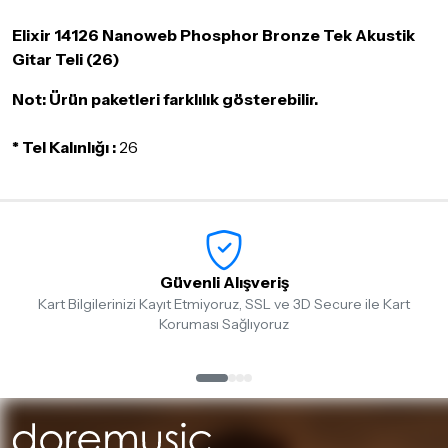
olması, ambalajının korunmuş, aksesuar ve tüm ürün içeriğinin
Elixir 14126 Nanoweb Phosphor Bronze Tek Akustik
eksiksiz olması gerekmektedir. Satın almış olduğunuz ürünü
göndermeden önce mutlaka
Destek
ekibimiz ile iletişime
Gitar Teli (26)
geçerek bilgi veriniz.
Not: Ürün paketleri farklılık gösterebilir.
İade ve değişim koşulları, ürün kategorilerine göre farklılık
gösterebilir. Lütfen satın almadan önce ilgili ürünün
* Tel Kalınlığı :
26
iade/değişim şartlarını kontrol ettiğinizden emin olun.
Detaylar için
tıklayınız
Güvenli Alışveriş
Kart Bilgilerinizi Kayıt Etmiyoruz, SSL ve 3D Secure ile Kart
Koruması Sağlıyoruz