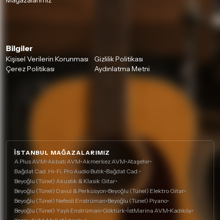
Mağazalarımız
Bilgiler
Kişisel Verilerin Korunması
Gizlilik Politikası
Çerez Politikası
Aydınlatma Metni
İSTANBUL MAĞAZALARIMIZ
A Plus AVM
•
Akbatı AVM
•
Akmerkez AVM
•
Ataşehir
•
Bağdat Cad. Hi-Fi, Pro Audio Butik
•
Bağdat Cad.
•
Beyoğlu (Tünel) Akustik & Klasik Gitar
•
Beyoğlu (Tünel) Davul & Perküsyon
•
Beyoğlu (Tünel) Elektro Gitar
•
Beyoğlu (Tünel) Nefesli Enstrüman
•
Beyoğlu (Tünel) Piyano
•
Beyoğlu (Tünel) Yaylı Enstrüman
•
Göktürk
•
İstMarina AVM
•
Kadıköy
•