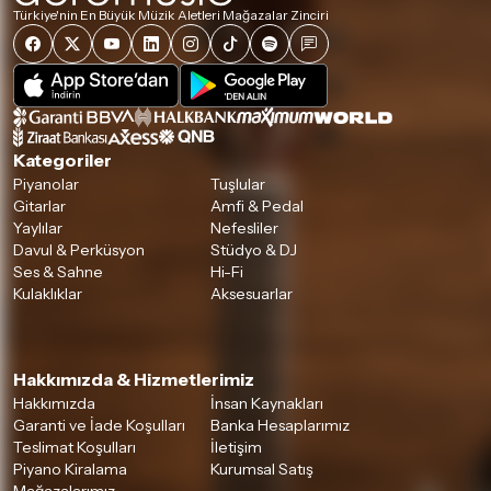
Türkiye'nin En Büyük Müzik Aletleri Mağazalar Zinciri
Kategoriler
Piyanolar
Tuşlular
Gitarlar
Amfi & Pedal
Yaylılar
Nefesliler
Davul & Perküsyon
Stüdyo & DJ
Ses & Sahne
Hi-Fi
Kulaklıklar
Aksesuarlar
Hakkımızda & Hizmetlerimiz
Hakkımızda
İnsan Kaynakları
Garanti ve İade Koşulları
Banka Hesaplarımız
Teslimat Koşulları
İletişim
Piyano Kiralama
Kurumsal Satış