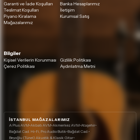
Garanti ve İade Koşulları
Banka Hesaplarımız
Teslimat Koşulları
İletişim
Piyano Kiralama
Kurumsal Satış
Mağazalarımız
Bilgiler
Kişisel Verilerin Korunması
Gizlilik Politikası
Çerez Politikası
Aydınlatma Metni
İSTANBUL MAĞAZALARIMIZ
A Plus AVM
•
Akbatı AVM
•
Akmerkez AVM
•
Ataşehir
•
Bağdat Cad. Hi-Fi, Pro Audio Butik
•
Bağdat Cad.
•
Beyoğlu (Tünel) Akustik & Klasik Gitar
•