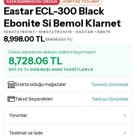
%3 EK İNDİRİM KODU: DR2026
ÜCRETSİZ TESLİMAT
Eastar ECL-300 Black
Ebonite Si Bemol Klarnet
108072780101 • 1080727801010 •
EASTAR
• EB075
8,998.00 TL
13,496.00 TL
Ürünü sepetinize ekleyin, indirimi kaçırmayın!
8,728.06 TL
907.72 TL'DEN BAŞLAYAN TAKSITLERLE
Stokta olduğu mağazalar
Tümünü Görüntüle
Taksit Seçenekleri
Tabloyu Görüntüle
Yorumlar
Teslimat ve İade
İlk Yorumu Siz Yazın