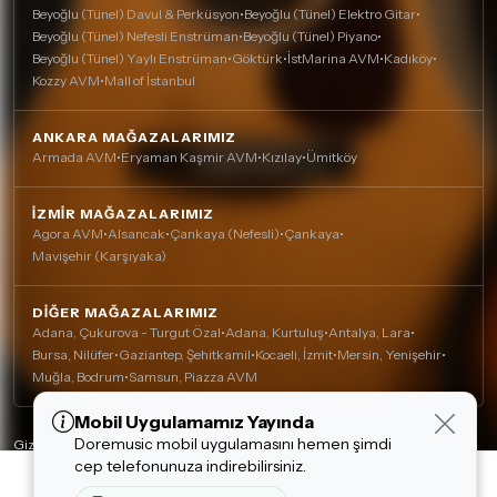
Beyoğlu (Tünel) Davul & Perküsyon
•
Beyoğlu (Tünel) Elektro Gitar
•
Beyoğlu (Tünel) Nefesli Enstrüman
•
Beyoğlu (Tünel) Piyano
•
Beyoğlu (Tünel) Yaylı Enstrüman
•
Göktürk
•
İstMarina AVM
•
Kadıköy
•
Kozzy AVM
•
Mall of İstanbul
ANKARA MAĞAZALARIMIZ
Armada AVM
•
Eryaman Kaşmir AVM
•
Kızılay
•
Ümitköy
İZMIR MAĞAZALARIMIZ
Agora AVM
•
Alsancak
•
Çankaya (Nefesli)
•
Çankaya
•
Mavişehir (Karşıyaka)
DIĞER MAĞAZALARIMIZ
Adana, Çukurova - Turgut Özal
•
Adana, Kurtuluş
•
Antalya, Lara
•
Bursa, Nilüfer
•
Gaziantep, Şehitkamil
•
Kocaeli, İzmit
•
Mersin, Yenişehir
•
Muğla, Bodrum
•
Samsun, Piazza AVM
Mobil Uygulamamız Yayında
Çerez Kullanımı
Doremusic mobil uygulamasını hemen şimdi
Alışveriş deneyiminizi iyileştirmek için yasal
Gizlilik Politikası
cep telefonunuza indirebilirsiniz.
düzenlemelere uygun çerezler (cookie)
Çerez Politikası
8,998.00 TL
13,496.00 TL
kullanıyoruz. Detaylı bilgiye
Çerez Politikası
Kişisel Verilerin Korunması