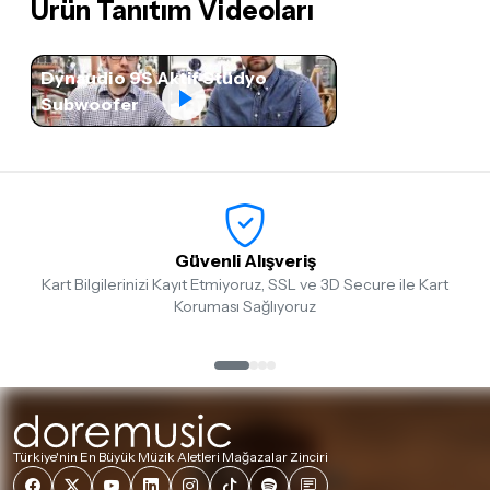
Ürün Tanıtım Videoları
Dynaudio 9S Aktif Stüdyo
Subwoofer
Güvenli Alışveriş
Kart Bilgilerinizi Kayıt Etmiyoruz, SSL ve 3D Secure ile Kart
Koruması Sağlıyoruz
Türkiye'nin En Büyük Müzik Aletleri Mağazalar Zinciri