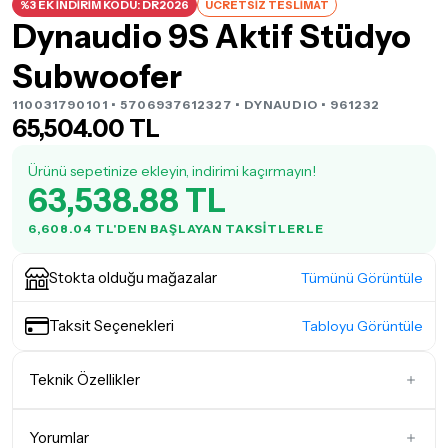
%3 EK İNDİRİM KODU: DR2026
ÜCRETSİZ TESLİMAT
Dynaudio 9S Aktif Stüdyo
Subwoofer
110031790101 • 5706937612327 •
DYNAUDIO
• 961232
65,504.00 TL
Ürünü sepetinize ekleyin, indirimi kaçırmayın!
63,538.88 TL
6,608.04 TL'DEN BAŞLAYAN TAKSITLERLE
Stokta olduğu mağazalar
Tümünü Görüntüle
Taksit Seçenekleri
Tabloyu Görüntüle
Teknik Özellikler
Monitör Sınıfı
Subwooferlar
Yorumlar