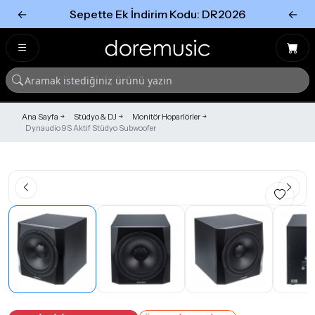
←
Sepette Ek İndirim Kodu: DR2026
←
Tümünü Gör
Tümünü gör
Ana Sayfa
Stüdyo & DJ
Monitör Hoparlörler
Dynaudio 9S Aktif Stüdyo Subwoofer