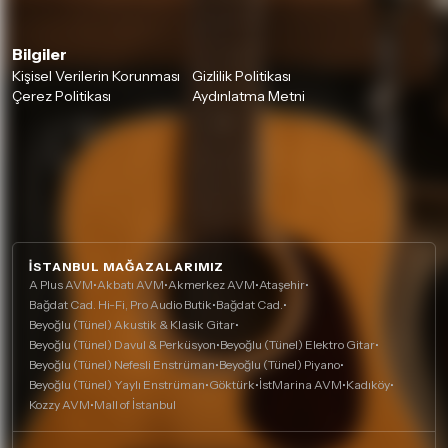
Bilgiler
Kişisel Verilerin Korunması
Gizlilik Politikası
Çerez Politikası
Aydınlatma Metni
İSTANBUL MAĞAZALARIMIZ
A Plus AVM
•
Akbatı AVM
•
Akmerkez AVM
•
Ataşehir
•
Bağdat Cad. Hi-Fi, Pro Audio Butik
•
Bağdat Cad.
•
Beyoğlu (Tünel) Akustik & Klasik Gitar
•
Beyoğlu (Tünel) Davul & Perküsyon
•
Beyoğlu (Tünel) Elektro Gitar
•
Beyoğlu (Tünel) Nefesli Enstrüman
•
Beyoğlu (Tünel) Piyano
•
Beyoğlu (Tünel) Yaylı Enstrüman
•
Göktürk
•
İstMarina AVM
•
Kadıköy
•
Kozzy AVM
•
Mall of İstanbul