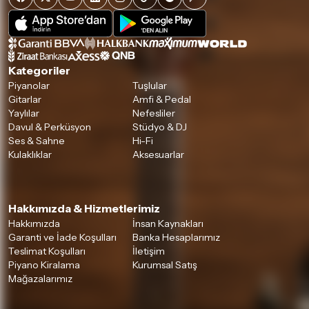
Kategoriler
Piyanolar
Tuşlular
Gitarlar
Amfi & Pedal
Yaylılar
Nefesliler
Davul & Perküsyon
Stüdyo & DJ
Ses & Sahne
Hi-Fi
Kulaklıklar
Aksesuarlar
Hakkımızda & Hizmetlerimiz
Hakkımızda
İnsan Kaynakları
Garanti ve İade Koşulları
Banka Hesaplarımız
Teslimat Koşulları
İletişim
Piyano Kiralama
Kurumsal Satış
Mağazalarımız