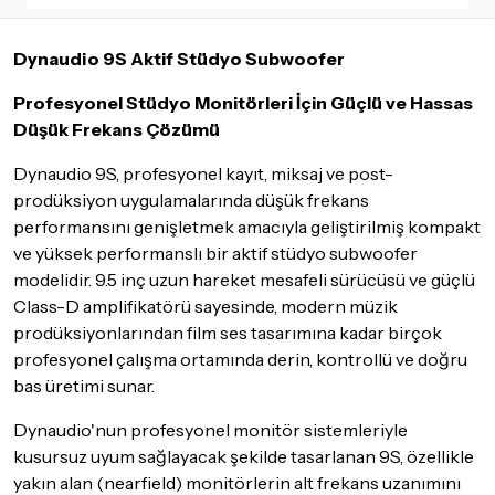
İade ve değişimi talep edilecek ürünün ticari vasfını yitirmemiş
olması, ambalajının korunmuş, aksesuar ve tüm ürün içeriğinin
Dynaudio 9S Aktif Stüdyo Subwoofer
eksiksiz olması gerekmektedir. Satın almış olduğunuz ürünü
göndermeden önce mutlaka
Destek
ekibimiz ile iletişime
Profesyonel Stüdyo Monitörleri İçin Güçlü ve Hassas
geçerek bilgi veriniz.
Düşük Frekans Çözümü
İade ve değişim koşulları, ürün kategorilerine göre farklılık
gösterebilir. Lütfen satın almadan önce ilgili ürünün
Dynaudio 9S, profesyonel kayıt, miksaj ve post-
iade/değişim şartlarını kontrol ettiğinizden emin olun.
prodüksiyon uygulamalarında düşük frekans
performansını genişletmek amacıyla geliştirilmiş kompakt
Detaylar için
tıklayınız
ve yüksek performanslı bir aktif stüdyo subwoofer
modelidir. 9.5 inç uzun hareket mesafeli sürücüsü ve güçlü
Class-D amplifikatörü sayesinde, modern müzik
prodüksiyonlarından film ses tasarımına kadar birçok
profesyonel çalışma ortamında derin, kontrollü ve doğru
bas üretimi sunar.
Dynaudio'nun profesyonel monitör sistemleriyle
kusursuz uyum sağlayacak şekilde tasarlanan 9S, özellikle
yakın alan (nearfield) monitörlerin alt frekans uzanımını