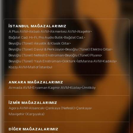
İSTANBUL MAĞAZALARIMIZ
A Plus AVM
•
Akbatı AVM
•
Akmerkez AVM
•
Ataşehir
•
Bağdat Cad. Hi-Fi, Pro Audio Butik
•
Bağdat Cad.
•
Beyoğlu (Tünel) Akustik & Klasik Gitar
•
Beyoğlu (Tünel) Davul & Perküsyon
•
Beyoğlu (Tünel) Elektro Gitar
•
Beyoğlu (Tünel) Nefesli Enstrüman
•
Beyoğlu (Tünel) Piyano
•
Beyoğlu (Tünel) Yaylı Enstrüman
•
Göktürk
•
İstMarina AVM
•
Kadıköy
•
Kozzy AVM
•
Mall of İstanbul
ANKARA MAĞAZALARIMIZ
Armada AVM
•
Eryaman Kaşmir AVM
•
Kızılay
•
Ümitköy
İZMIR MAĞAZALARIMIZ
Agora AVM
•
Alsancak
•
Çankaya (Nefesli)
•
Çankaya
•
Mavişehir (Karşıyaka)
DIĞER MAĞAZALARIMIZ