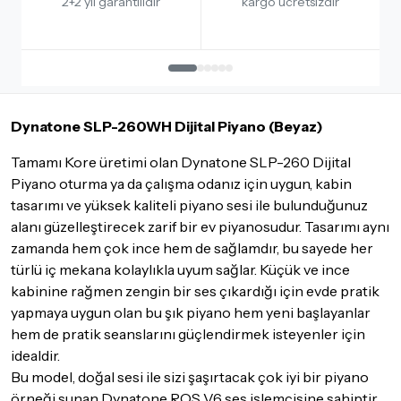
2+2 yıl garantilidir
kargo ücretsizdir
İade Koşulları
Sitemiz üzerinden satın almış olduğunuz ürünleri, teslimat
tarihinden itibaren
14 Gün
içerisinde iade edebilir ya da
değiştirebilirsiniz.
İadesi ve değişimi mümkün olmayan ürünler için
tıklayınız
.
Dynatone SLP-260WH Dijital Piyano (Beyaz)
İade ve değişimi talep edilecek ürünün ticari vasfını yitirmemiş
olması, ambalajının korunmuş, aksesuar ve tüm ürün içeriğinin
Tamamı Kore üretimi olan Dynatone SLP-260 Dijital
eksiksiz olması gerekmektedir. Satın almış olduğunuz ürünü
Piyano oturma ya da çalışma odanız için uygun, kabin
göndermeden önce mutlaka
Destek
ekibimiz ile iletişime
tasarımı ve yüksek kaliteli piyano sesi ile bulunduğunuz
geçerek bilgi veriniz.
alanı güzelleştirecek zarif bir ev piyanosudur. Tasarımı aynı
İade ve değişim koşulları, ürün kategorilerine göre farklılık
zamanda hem çok ince hem de sağlamdır, bu sayede her
gösterebilir. Lütfen satın almadan önce ilgili ürünün
türlü iç mekana kolaylıkla uyum sağlar. Küçük ve ince
iade/değişim şartlarını kontrol ettiğinizden emin olun.
kabinine rağmen zengin bir ses çıkardığı için evde pratik
yapmaya uygun olan bu şık piyano hem yeni başlayanlar
Detaylar için
tıklayınız
hem de pratik seanslarını güçlendirmek isteyenler için
idealdir.
Bu model, doğal sesi ile sizi şaşırtacak çok iyi bir piyano
örneği sunan Dynatone ROS V6 ses işlemcisine sahiptir.