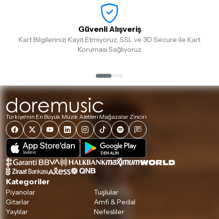
Güvenli Alışveriş
Kart Bilgilerinizi Kayıt Etmiyoruz, SSL ve 3D Secure ile Kart
Koruması Sağlıyoruz
Türkiye'nin En Büyük Müzik Aletleri Mağazalar Zinciri
Kategoriler
Piyanolar
Tuşlular
Gitarlar
Amfi & Pedal
Yaylılar
Nefesliler