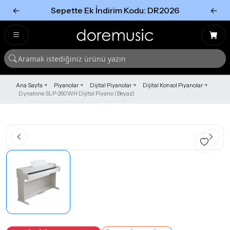
←
Sepette Ek İndirim Kodu: DR2026
←
Tümünü Gör
Tümünü gör
Ana Sayfa
Piyanolar
Dijital Piyanolar
Dijital Konsol Piyanolar
Dynatone SLP-260WH Dijital Piyano (Beyaz)