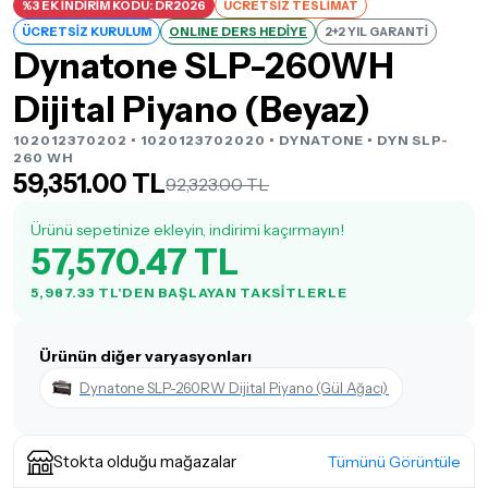
%3 EK İNDİRİM KODU: DR2026
ÜCRETSİZ TESLİMAT
ÜCRETSİZ KURULUM
ONLINE DERS HEDİYE
2+2 YIL GARANTİ
Dynatone SLP-260WH
Dijital Piyano (Beyaz)
102012370202 • 1020123702020 •
DYNATONE
• DYN SLP-
260 WH
59,351.00 TL
92,323.00 TL
Ürünü sepetinize ekleyin, indirimi kaçırmayın!
57,570.47 TL
5,987.33 TL'DEN BAŞLAYAN TAKSITLERLE
Ürünün diğer varyasyonları
Dynatone SLP-260RW Dijital Piyano (Gül Ağacı)
Stokta olduğu mağazalar
Tümünü Görüntüle