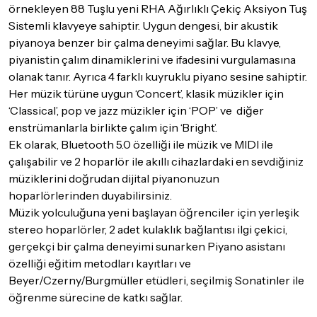
örnekleyen 88 Tuşlu yeni RHA Ağırlıklı Çekiç Aksiyon Tuş
Sistemli klavyeye sahiptir. Uygun dengesi, bir akustik
piyanoya benzer bir çalma deneyimi sağlar. Bu klavye,
piyanistin çalım dinamiklerini ve ifadesini vurgulamasına
olanak tanır. Ayrıca 4 farklı kuyruklu piyano sesine sahiptir.
Her müzik türüne uygun ‘Concert’, klasik müzikler için
‘Classical’, pop ve jazz müzikler için ‘POP’ ve diğer
enstrümanlarla birlikte çalım için ‘Bright’.
Ek olarak, Bluetooth 5.0 özelliği ile müzik ve MIDI ile
çalışabilir ve 2 hoparlör ile akıllı cihazlardaki en sevdiğiniz
müziklerini doğrudan dijital piyanonuzun
hoparlörlerinden duyabilirsiniz.
Müzik yolculuğuna yeni başlayan öğrenciler için yerleşik
stereo hoparlörler, 2 adet kulaklık bağlantısı ilgi çekici,
gerçekçi bir çalma deneyimi sunarken Piyano asistanı
özelliği eğitim metodları kayıtları ve
Beyer/Czerny/Burgmüller etüdleri, seçilmiş Sonatinler ile
öğrenme sürecine de katkı sağlar.