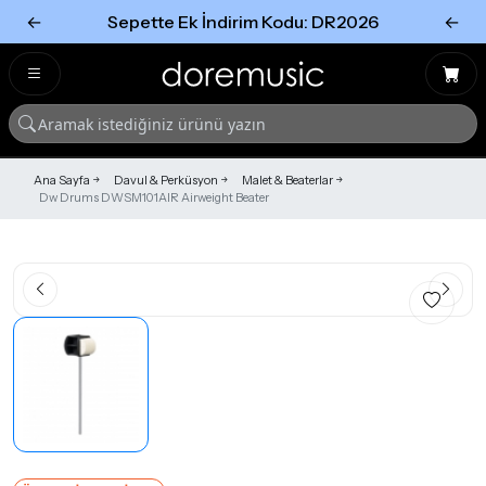
←
Sepette Ek İndirim Kodu: DR2026
←
Tümünü Gör
Tümünü gör
Ana Sayfa
Davul & Perküsyon
Malet & Beaterlar
Dw Drums DWSM101AIR Airweight Beater