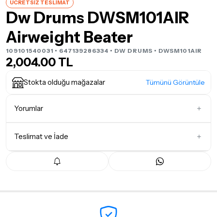
ÜCRETSİZ TESLİMAT
Dw Drums DWSM101AIR
Airweight Beater
109101540031 • 647139286334 •
DW DRUMS
• DWSM101AIR
2,004.00 TL
Stokta olduğu mağazalar
Tümünü Görüntüle
Yorumlar
Teslimat ve İade
İlk Yorumu Siz Yazın
Teslimat Koşulları
Tüm siparişleriniz
1-3 iş günü
içerisinde kargoya teslim edilir.
Yoğunluk nedeniyle yaşanabilecek gecikmelerde, kargo süreci
maksimum
5 iş günü
gibi bir süreyi aşmayacaktır. Bayram ve
tatil günlerinde teslimat yapılamamaktadır.