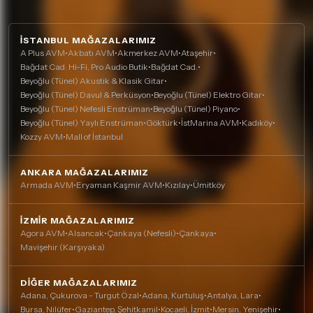
İSTANBUL MAĞAZALARIMIZ
A Plus AVM
•
Akbatı AVM
•
Akmerkez AVM
•
Ataşehir
•
Bağdat Cad. Hi-Fi, Pro Audio Butik
•
Bağdat Cad.
•
Beyoğlu (Tünel) Akustik & Klasik Gitar
•
Beyoğlu (Tünel) Davul & Perküsyon
•
Beyoğlu (Tünel) Elektro Gitar
•
Beyoğlu (Tünel) Nefesli Enstrüman
•
Beyoğlu (Tünel) Piyano
•
Beyoğlu (Tünel) Yaylı Enstrüman
•
Göktürk
•
İstMarina AVM
•
Kadıköy
•
Kozzy AVM
•
Mall of İstanbul
ANKARA MAĞAZALARIMIZ
Armada AVM
•
Eryaman Kaşmir AVM
•
Kızılay
•
Ümitköy
İZMIR MAĞAZALARIMIZ
Agora AVM
•
Alsancak
•
Çankaya (Nefesli)
•
Çankaya
•
Mavişehir (Karşıyaka)
DIĞER MAĞAZALARIMIZ
Adana, Çukurova - Turgut Özal
•
Adana, Kurtuluş
•
Antalya, Lara
•
Bursa, Nilüfer
•
Gaziantep, Şehitkamil
•
Kocaeli, İzmit
•
Mersin, Yenişehir
•