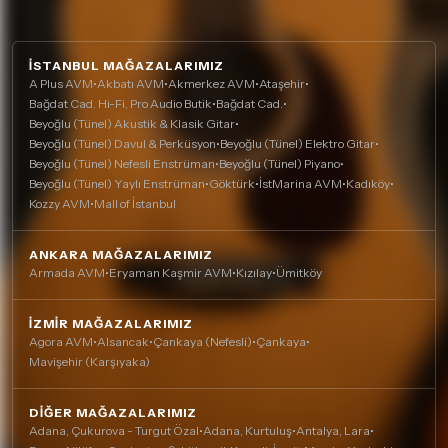
İSTANBUL MAĞAZALARIMIZ
A Plus AVM
•
Akbatı AVM
•
Akmerkez AVM
•
Ataşehir
•
Bağdat Cad. Hi-Fi, Pro Audio Butik
•
Bağdat Cad.
•
Beyoğlu (Tünel) Akustik & Klasik Gitar
•
Beyoğlu (Tünel) Davul & Perküsyon
•
Beyoğlu (Tünel) Elektro Gitar
•
Beyoğlu (Tünel) Nefesli Enstrüman
•
Beyoğlu (Tünel) Piyano
•
Beyoğlu (Tünel) Yaylı Enstrüman
•
Göktürk
•
İstMarina AVM
•
Kadıköy
•
Kozzy AVM
•
Mall of İstanbul
ANKARA MAĞAZALARIMIZ
Armada AVM
•
Eryaman Kaşmir AVM
•
Kızılay
•
Ümitköy
İZMIR MAĞAZALARIMIZ
Agora AVM
•
Alsancak
•
Çankaya (Nefesli)
•
Çankaya
•
Mavişehir (Karşıyaka)
DIĞER MAĞAZALARIMIZ
Adana, Çukurova - Turgut Özal
•
Adana, Kurtuluş
•
Antalya, Lara
•