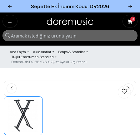
←
Sepette Ek İndirim Kodu: DR2026
→
Tümünü Gör
Tümünü gör
0
Ana Sayfa
Aksesuarlar
Sehpa & Standlar
Tuşlu Enstruman Standları
Doremusic DOREXOS-02 Çift Ayaklı Org Standı