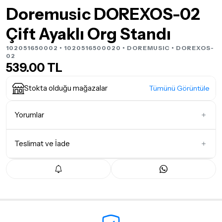
Doremusic DOREXOS-02
Çift Ayaklı Org Standı
102051650002 • 1020516500020 •
DOREMUSIC
• DOREXOS-
02
539.00 TL
Stokta olduğu mağazalar
Tümünü Görüntüle
Yorumlar
Teslimat ve İade
İlk Yorumu Siz Yazın
Teslimat Koşulları
Tüm siparişleriniz
1-3 iş günü
içerisinde kargoya teslim edilir.
Yoğunluk nedeniyle yaşanabilecek gecikmelerde, kargo süreci
maksimum
5 iş günü
gibi bir süreyi aşmayacaktır. Bayram ve
tatil günlerinde teslimat yapılamamaktadır.