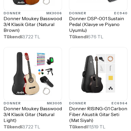
DONNER
MK3006
DONNER
EC940
Donner Moukey Basswood
Donner DSP-001 Sustain
3/4 Klasik Gitar (Natural
Pedal (Klavye ve Piyano
Brown)
Uyumlu)
Tükendi
3,722 TL
Tükendi
676 TL
DONNER
MK3005
DONNER
EC6964
Donner Moukey Basswood
Donner RISING-G1 Carbon
3/4 Klasik Gitar (Natural
Fiber Akustik Gitar Seti
Light)
(Mat Siyah)
Tükendi
3,722 TL
Tükendi
11,519 TL