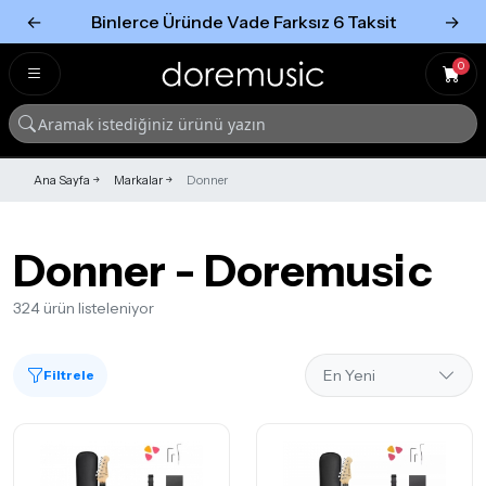
←
Binlerce Üründe Vade Farksız 6 Taksit
→
Tümünü Gör
Tümünü gör
0
Ana Sayfa
Markalar
Donner
Donner - Doremusic
324 ürün listeleniyor
Filtrele