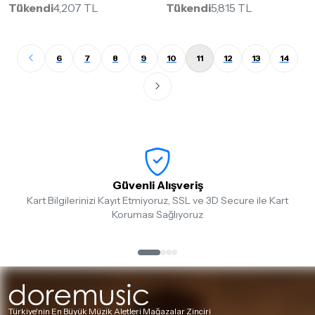
Tükendi
4,207 TL
Tükendi
5,815 TL
6
7
8
9
10
11
12
13
14
Güvenli Alışveriş
Kart Bilgilerinizi Kayıt Etmiyoruz, SSL ve 3D Secure ile Kart
Koruması Sağlıyoruz
Türkiye'nin En Büyük Müzik Aletleri Mağazalar Zinciri