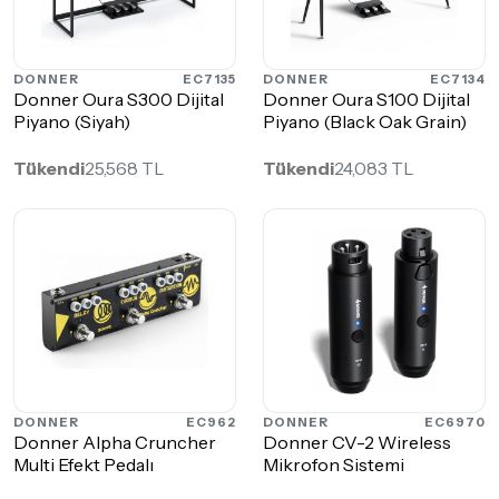
DONNER
EC7135
DONNER
EC7134
Donner Oura S300 Dijital
Donner Oura S100 Dijital
Piyano (Siyah)
Piyano (Black Oak Grain)
Tükendi
25,568 TL
Tükendi
24,083 TL
DONNER
EC962
DONNER
EC6970
Donner Alpha Cruncher
Donner CV-2 Wireless
Multi Efekt Pedalı
Mikrofon Sistemi