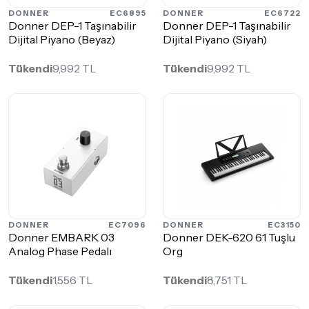
DONNER
EC6895
DONNER
EC6722
Donner DEP-1 Taşınabilir
Donner DEP-1 Taşınabilir
Dijital Piyano (Beyaz)
Dijital Piyano (Siyah)
Tükendi
9,992 TL
Tükendi
9,992 TL
DONNER
EC7096
DONNER
EC3150
Donner EMBARK 03
Donner DEK-620 61 Tuşlu
Analog Phase Pedalı
Org
Tükendi
1,556 TL
Tükendi
8,751 TL