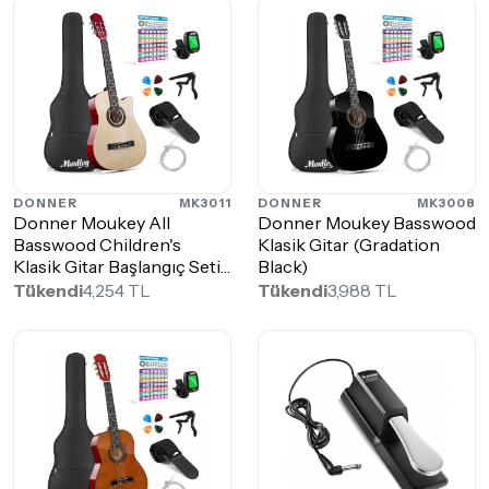
DONNER
MK3011
DONNER
MK3008
Donner Moukey All
Donner Moukey Basswood
Basswood Children's
Klasik Gitar (Gradation
Klasik Gitar Başlangıç Seti
Black)
(Original W...
Tükendi
4,254 TL
Tükendi
3,988 TL