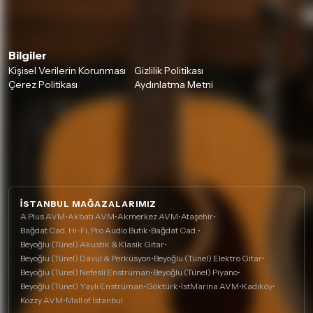
Bilgiler
Kişisel Verilerin Korunması
Gizlilik Politikası
Çerez Politikası
Aydınlatma Metni
İSTANBUL MAĞAZALARIMIZ
A Plus AVM
•
Akbatı AVM
•
Akmerkez AVM
•
Ataşehir
•
Bağdat Cad. Hi-Fi, Pro Audio Butik
•
Bağdat Cad.
•
Beyoğlu (Tünel) Akustik & Klasik Gitar
•
Beyoğlu (Tünel) Davul & Perküsyon
•
Beyoğlu (Tünel) Elektro Gitar
•
Beyoğlu (Tünel) Nefesli Enstrüman
•
Beyoğlu (Tünel) Piyano
•
Beyoğlu (Tünel) Yaylı Enstrüman
•
Göktürk
•
İstMarina AVM
•
Kadıköy
•
Kozzy AVM
•
Mall of İstanbul