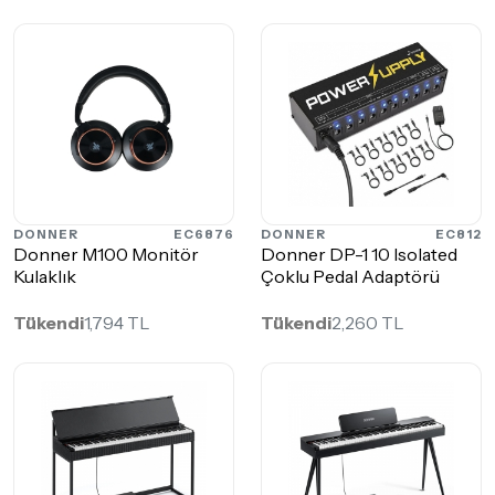
DONNER
EC6876
DONNER
EC812
Donner M100 Monitör
Donner DP-1 10 Isolated
Kulaklık
Çoklu Pedal Adaptörü
Tükendi
1,794 TL
Tükendi
2,260 TL