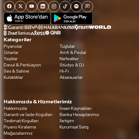
Kategoriler
Piyanolar
Tuşlular
Gitarlar
Amfi & Pedal
Yaylılar
Nefesliler
Davul & Perküsyon
Stüdyo & DJ
Ses & Sahne
Hi-Fi
Kulaklıklar
Aksesuarlar
Hakkımızda & Hizmetlerimiz
Hakkımızda
İnsan Kaynakları
Garanti ve İade Koşulları
Banka Hesaplarımız
Teslimat Koşulları
İletişim
Piyano Kiralama
Kurumsal Satış
Mağazalarımız