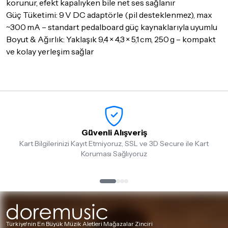
korunur, efekt kapalıyken bile net ses sağlanır
Güç Tüketimi: 9 V DC adaptörle (pil desteklenmez), max
~300 mA – standart pedalboard güç kaynaklarıyla uyumlu
Boyut & Ağırlık: Yaklaşık 9,4 × 4,3 × 5,1 cm, 250 g – kompakt
ve kolay yerleşim sağlar
Güvenli Alışveriş
Kart Bilgilerinizi Kayıt Etmiyoruz, SSL ve 3D Secure ile Kart
Koruması Sağlıyoruz
Türkiye'nin En Büyük Müzik Aletleri Mağazalar Zinciri