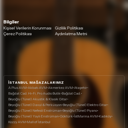
Bilgiler
Kişisel Verilerin Korunması
Gizlilik Politikası
Çerez Politikası
Aydınlatma Metni
İSTANBUL MAĞAZALARIMIZ
A Plus AVM
•
Akbatı AVM
•
Akmerkez AVM
•
Ataşehir
•
Bağdat Cad. Hi-Fi, Pro Audio Butik
•
Bağdat Cad.
•
Beyoğlu (Tünel) Akustik & Klasik Gitar
•
Beyoğlu (Tünel) Davul & Perküsyon
•
Beyoğlu (Tünel) Elektro Gitar
•
Beyoğlu (Tünel) Nefesli Enstrüman
•
Beyoğlu (Tünel) Piyano
•
Beyoğlu (Tünel) Yaylı Enstrüman
•
Göktürk
•
İstMarina AVM
•
Kadıköy
•
Kozzy AVM
•
Mall of İstanbul