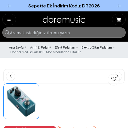
←
Sepette Ek İndirim Kodu: DR2026
←
Tümünü Gör
Tümünü gör
Ana Sayfa
Amfi & Pedal
Efekt Pedalları
Elektro Gitar Pedalları
Donner Mod Square II 16-Mod Modulation Gitar Ef...