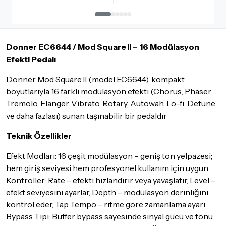
İadesi ve değişimi mümkün olmayan ürünler için
tıklayınız
.
İade ve değişimi talep edilecek ürünün ticari vasfını yitirmemiş
olması, ambalajının korunmuş, aksesuar ve tüm ürün içeriğinin
Donner EC6644 / Mod Square II – 16 Modülasyon
eksiksiz olması gerekmektedir. Satın almış olduğunuz ürünü
göndermeden önce mutlaka
Destek
ekibimiz ile iletişime
Efekti Pedalı
geçerek bilgi veriniz.
Donner Mod Square II (model EC6644), kompakt
İade ve değişim koşulları, ürün kategorilerine göre farklılık
boyutlarıyla 16 farklı modülasyon efekti (Chorus, Phaser,
gösterebilir. Lütfen satın almadan önce ilgili ürünün
Tremolo, Flanger, Vibrato, Rotary, Autowah, Lo-fi, Detune
iade/değişim şartlarını kontrol ettiğinizden emin olun.
ve daha fazlası) sunan taşınabilir bir pedaldır
Detaylar için
tıklayınız
Teknik Özellikler
Efekt Modları: 16 çeşit modülasyon – geniş ton yelpazesi;
hem giriş seviyesi hem profesyonel kullanım için uygun
Kontroller: Rate – efekti hızlandırır veya yavaşlatır, Level –
efekt seviyesini ayarlar, Depth – modülasyon derinliğini
kontrol eder, Tap Tempo – ritme göre zamanlama ayarı
Bypass Tipi: Buffer bypass sayesinde sinyal gücü ve tonu