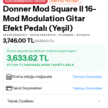
%3 EK İNDİRİM KODU: DR2026
ÜCRETSİZ TESLİMAT
Donner Mod Square II 16-
Mod Modulation Gitar
Efekt Pedalı (Yeşil)
105102562501 • 1051025625010 •
DONNER
• EC6644
3,746.00 TL
5,619.00 TL
Ürünü sepetinize ekleyin, indirimi kaçırmayın!
3,633.62 TL
377.90 TL'DEN BAŞLAYAN TAKSITLERLE
Stokta olduğu mağazalar
Tümünü Görüntüle
Taksit Seçenekleri
Tabloyu Görüntüle
Teknik Özellikler