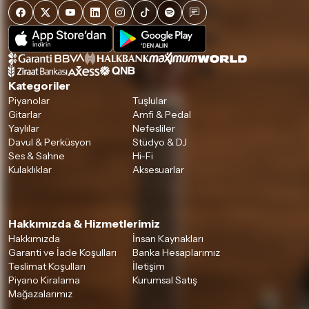
Kategoriler
Piyanolar
Tuşlular
Gitarlar
Amfi & Pedal
Yaylılar
Nefesliler
Davul & Perküsyon
Stüdyo & DJ
Ses & Sahne
Hi-Fi
Kulaklıklar
Aksesuarlar
Hakkımızda & Hizmetlerimiz
Hakkımızda
İnsan Kaynakları
Garanti ve İade Koşulları
Banka Hesaplarımız
Teslimat Koşulları
İletişim
Piyano Kiralama
Kurumsal Satış
Mağazalarımız