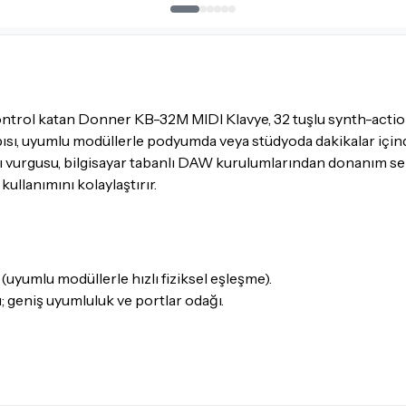
itibaren
14 Gün
içerisinde i
İadesi ve değişimi mümkün
İade ve değişimi talep edil
ambalajının korunmuş, akse
gerekmektedir. Satın alm
 kontrol katan Donner KB-32M MIDI Klavye, 32 tuşlu synth-actio
mutlaka
Destek
ekibimiz il
apısı, uyumlu modüllerle podyumda veya stüdyoda dakikalar içind
ı vurgusu, bilgisayar tabanlı DAW kurulumlarından donanım se
İade ve değişim koşulları, ü
kullanımını kolaylaştırır.
Lütfen satın almadan önce i
ettiğinizden emin olun.
Detaylar için
tıklayınız
(uyumlu modüllerle hızlı fiziksel eşleşme).
; geniş uyumluluk ve portlar odağı.