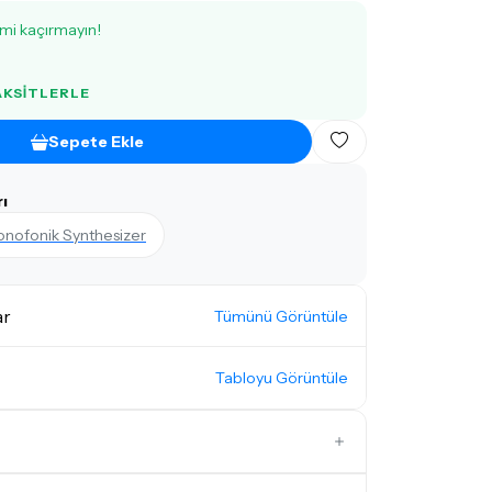
imi kaçırmayın!
TAKSITLERLE
Sepete Ekle
ı
onofonik Synthesizer
ar
Tümünü Görüntüle
Tabloyu Görüntüle