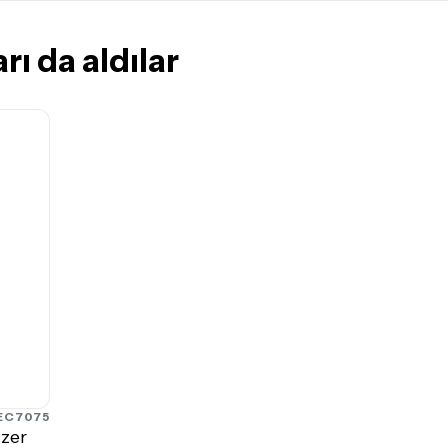
rı da aldılar
EC7075
izer