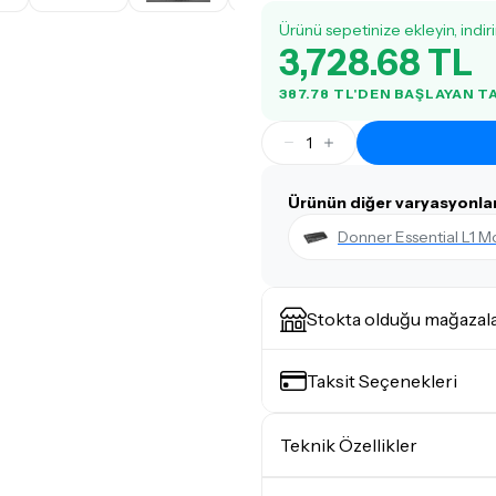
Ürünü sepetinize ekleyin, indir
3,728.68 TL
387.78 TL'DEN BAŞLAYAN 
1
Ürünün diğer varyasyonlar
Donner Essential L1 M
Stokta olduğu mağazal
Taksit Seçenekleri
Teknik Özellikler