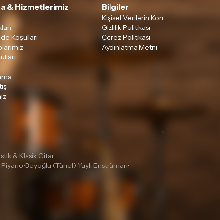
a & Hizmetlerimiz
Bilgiler
Kişisel Verilerin Korunması
ları
Gizlilik Politikası
ade Koşulları
Çerez Politikası
larımız
Aydınlatma Metni
ulları
lama
tış
ız
tik & Klasik Gitar
•
 Piyano
Beyoğlu (Tünel) Yaylı Enstrüman
•
•