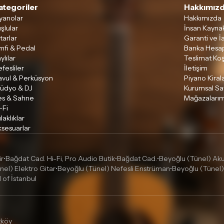
ategoriler
Hakkımızd
yanolar
Hakkımızda
şlular
İnsan Kaynak
tarlar
Garanti ve İ
mfi & Pedal
Banka Hesap
ylılar
Teslimat Koş
fesliler
İletişim
avul & Perküsyon
Piyano Kira
tüdyo & DJ
Kurumsal Sa
es & Sahne
Mağazalarım
-Fi
laklıklar
sesuarlar
ir
Bağdat Cad. Hi-Fi, Pro Audio Butik
Bağdat Cad.
Beyoğlu (Tünel) Akus
•
•
•
nel) Elektro Gitar
Beyoğlu (Tünel) Nefesli Enstrüman
Beyoğlu (Tünel)
•
•
l of İstanbul
tköy