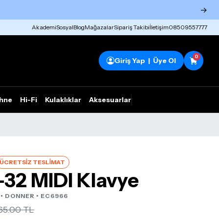
→
Akademi
Sosyal
Blog
Mağazalar
Sipariş Takibi
İletişim
08509557777
0
Giriş Yap | Üye Ol
hne
Hi-Fi
Kulaklıklar
Aksesuarlar
Rhym Outlet
ÜCRETSİZ TESLİMAT
32 MIDI Klavye
 •
DONNER
• EC6966
65.00 TL