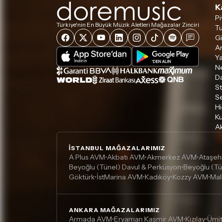
K
Pi
Türkiye'nin En Büyük Müzik Aletleri Mağazalar Zinciri
Tu
Gi
A
Ya
Ne
D
S
S
Hi
Ku
Ak
İSTANBUL MAĞAZALARIMIZ
A Plus AVM
Akbatı AVM
Akmerkez AVM
Ataşeh
•
•
•
Beyoğlu (Tünel) Davul & Perküsyon
Beyoğlu (Tü
•
Göktürk
İstMarina AVM
Kadıköy
Kozzy AVM
Mal
•
•
•
•
ANKARA MAĞAZALARIMIZ
Armada AVM
Eryaman Kaşmir AVM
Kızılay
Ümi
•
•
•