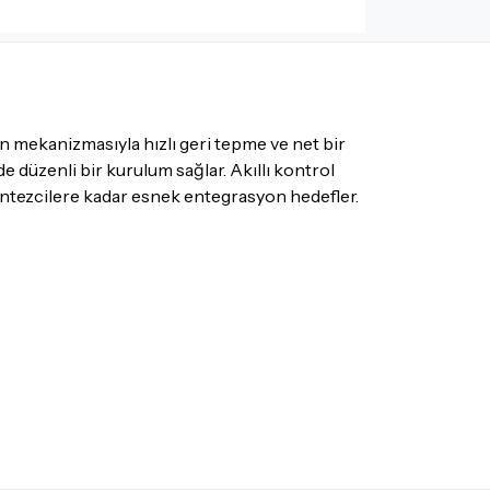
ade edebilir ya da değiştirebilirsiniz.
 olmayan ürünler için
tıklayınız
.
ecek ürünün ticari vasfını yitirmemiş olması,
suar ve tüm ürün içeriğinin eksiksiz olması
ış olduğunuz ürünü göndermeden önce
n mekanizmasıyla hızlı geri tepme ve net bir
e iletişime geçerek bilgi veriniz.
e düzenli bir kurulum sağlar. Akıllı kontrol
ntezcilere kadar esnek entegrasyon hedefler.
rün kategorilerine göre farklılık gösterebilir.
lgili ürünün iade/değişim şartlarını kontrol