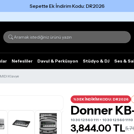
Sepette Ek İndirim Kodu: DR2026
Tümünü gör
ılar
Nefesliler
Davul & Perküsyon
Stüdyo & DJ
Ses & Sa
MIDI Klavye
%3 EK İNDİRİM KODU: DR2026
Donner KB-
103012560111 • 1030125601110
3,844.00 TL
5,7