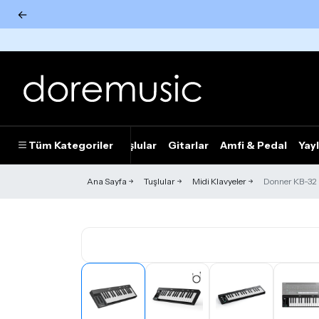
←
Tümünü Gör
Tüm Kategoriler
Piyanolar
Tuşlular
Gitarlar
Amfi & Pedal
Yayl
Ana Sayfa
Tuşlular
Midi Klavyeler
Donner KB-32 