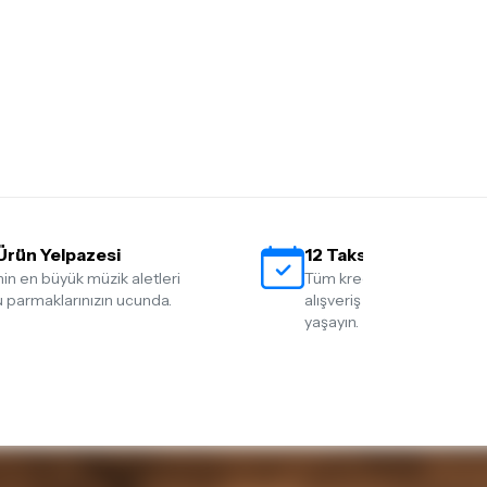
Ürün Yelpazesi
12 Taksit İmkanı
nin en büyük müzik aletleri
Tüm kredi kartlarına 12 tak
 parmaklarınızın ucunda.
alışveriş yapmanın rahatlığ
yaşayın.