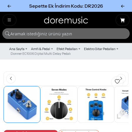
←
Sepette Ek İndirim Kodu: DR2026
←
Tümünü Gör
Tümünü gör
Ana Sayfa
Amfi & Pedal
Efekt Pedalları
Elektro Gitar Pedalları
Donner EC1006 Dijital Multi Delay Pedalı