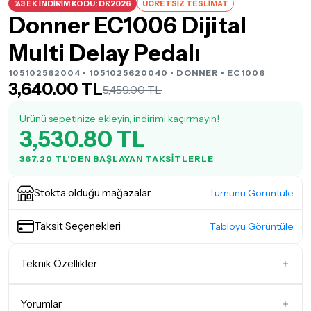
%3 EK İNDİRİM KODU: DR2026
ÜCRETSİZ TESLİMAT
Donner EC1006 Dijital
Multi Delay Pedalı
105102562004 • 1051025620040 •
DONNER
• EC1006
3,640.00 TL
5,459.00 TL
Ürünü sepetinize ekleyin, indirimi kaçırmayın!
3,530.80 TL
367.20 TL'DEN BAŞLAYAN TAKSITLERLE
Stokta olduğu mağazalar
Tümünü Görüntüle
Taksit Seçenekleri
Tabloyu Görüntüle
Teknik Özellikler
Efekt Modeli
Delay Pedalları
Yorumlar