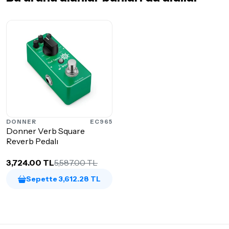
DONNER
EC965
Donner Verb Square
Reverb Pedalı
3,724.00 TL
5,587.00 TL
Sepette 3,612.28 TL