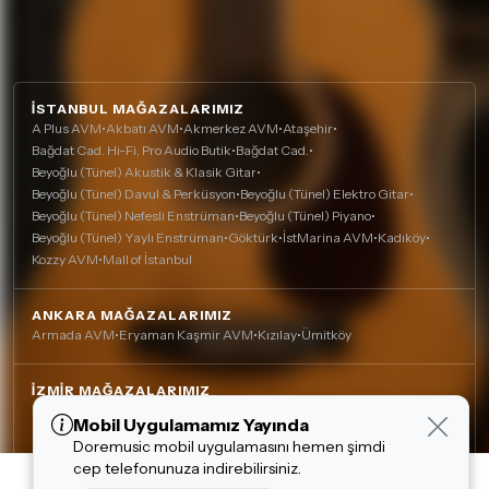
İSTANBUL MAĞAZALARIMIZ
A Plus AVM
•
Akbatı AVM
•
Akmerkez AVM
•
Ataşehir
•
Bağdat Cad. Hi-Fi, Pro Audio Butik
•
Bağdat Cad.
•
Beyoğlu (Tünel) Akustik & Klasik Gitar
•
Beyoğlu (Tünel) Davul & Perküsyon
•
Beyoğlu (Tünel) Elektro Gitar
•
Beyoğlu (Tünel) Nefesli Enstrüman
•
Beyoğlu (Tünel) Piyano
•
Beyoğlu (Tünel) Yaylı Enstrüman
•
Göktürk
•
İstMarina AVM
•
Kadıköy
•
Kozzy AVM
•
Mall of İstanbul
ANKARA MAĞAZALARIMIZ
Armada AVM
•
Eryaman Kaşmir AVM
•
Kızılay
•
Ümitköy
İZMIR MAĞAZALARIMIZ
Agora AVM
•
Alsancak
•
Çankaya (Nefesli)
•
Çankaya
•
Mobil Uygulamamız Yayında
Çerez Kullanımı
Mavişehir (Karşıyaka)
Doremusic mobil uygulamasını hemen şimdi
Alışveriş deneyiminizi iyileştirmek için yasal
cep telefonunuza indirebilirsiniz.
düzenlemelere uygun çerezler (cookie)
3,640.00 TL
5,459.00 TL
DIĞER MAĞAZALARIMIZ