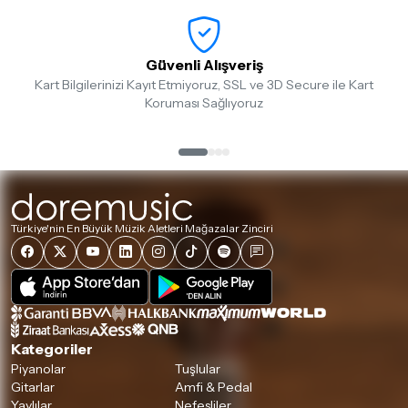
Güvenli Alışveriş
Kart Bilgilerinizi Kayıt Etmiyoruz, SSL ve 3D Secure ile Kart
Koruması Sağlıyoruz
Türkiye'nin En Büyük Müzik Aletleri Mağazalar Zinciri
Kategoriler
Piyanolar
Tuşlular
Gitarlar
Amfi & Pedal
Yaylılar
Nefesliler