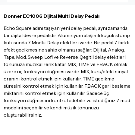
İade ve değişimi talep edilecek ürünün ticari vasfını yitirmemiş
olması, ambalajının korunmuş, aksesuar ve tüm ürün içeriğinin
Donner EC1006 Dijital Multi Delay Pedalı
eksiksiz olması gerekmektedir. Satın almış olduğunuz ürünü
göndermeden önce mutlaka
Destek
ekibimiz ile iletişime
Echo Square adını taşıyan yeni delay pedalı, aynı zamanda
geçerek bilgi veriniz.
bir dijital devre pedalıdır. Alüminyum alaşımlı küçük stomp
İade ve değişim koşulları, ürün kategorilerine göre farklılık
kutusunda 7 Modlu Delay efektleri vardır. Bir pedal 7 farklı
gösterebilir. Lütfen satın almadan önce ilgili ürünün
efekt gecikmesine sahip olmanızı sağlar: Dijital, Analog,
iade/değişim şartlarını kontrol ettiğinizden emin olun.
Tape, Mod, Sweep, Lofi ve Reverse. Çeşitli delay efektleri
Detaylar için
tıklayınız
tonunuza müzikal renk katar. MIX, TIME ve F.BACK olmak
üzere üç fonksiyon düğmesi vardır. MIX, kuru/efekt sinyal
oranını kontrol etmek için kullanılır. TIME gecikme
süresini kontrol etmek için kullanılır. F.BACK geri besleme
miktarını kontrol etmek için kullanılır. Sadece üç
fonksiyon düğmesini kontrol edebilir ve istediğiniz 7 mod
modelini seçebilir ve kendi müzik tonunuzu
oluşturabilirsiniz.