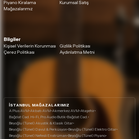
Piyano Kiralama
Kurumsal Satış
Mağazalarımız
Bilgiler
Kişisel Verilerin Korunması
Gizlilik Politikası
Çerez Politikası
Aydınlatma Metni
İSTANBUL MAĞAZALARIMIZ
A Plus AVM
•
Akbatı AVM
•
Akmerkez AVM
•
Ataşehir
•
Bağdat Cad. Hi-Fi, Pro Audio Butik
•
Bağdat Cad.
•
Beyoğlu (Tünel) Akustik & Klasik Gitar
•
Beyoğlu (Tünel) Davul & Perküsyon
•
Beyoğlu (Tünel) Elektro Gitar
•
Beyoğlu (Tünel) Nefesli Enstrüman
•
Beyoğlu (Tünel) Piyano
•