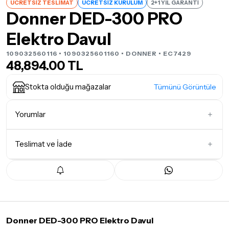
ÜCRETSİZ TESLİMAT
ÜCRETSİZ KURULUM
2+1 YIL GARANTİ
Donner DED-300 PRO
Elektro Davul
109032560116 • 1090325601160 •
DONNER
• EC7429
48,894.00 TL
Stokta olduğu mağazalar
Tümünü Görüntüle
Yorumlar
Teslimat ve İade
İlk Yorumu Siz Yazın
Teslimat Koşulları
Tüm siparişleriniz
1-3 iş günü
içerisinde kargoya teslim edilir.
Yoğunluk nedeniyle yaşanabilecek gecikmelerde, kargo süreci
maksimum
5 iş günü
gibi bir süreyi aşmayacaktır. Bayram ve
tatil günlerinde teslimat yapılamamaktadır.
Donner DED-300 PRO Elektro Davul