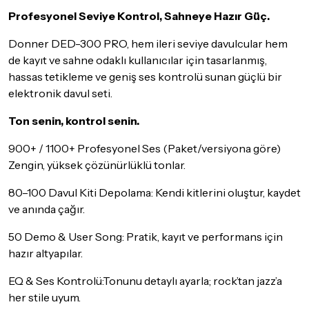
Seçtiğiniz ürünlerin tamamı
doremusic Sevkiyat Ekibi
ya da
Profesyonel Seviye Kontrol, Sahneye Hazır Güç.
Aras Kargo
garantisi ile adresinize teslim edilecektir.
Donner DED-300 PRO, hem ileri seviye davulcular hem
Not
: Ücretsiz kurulum hizmetimiz, yalnızca mağazalarımızın
de kayıt ve sahne odaklı kullanıcılar için tasarlanmış,
bulunduğu illerde geçerlidir.
hassas tetikleme ve geniş ses kontrolü sunan güçlü bir
Detaylar için
tıklayınız
elektronik davul seti.
İade Koşulları
Ton senin, kontrol senin.
Sitemiz üzerinden satın almış olduğunuz ürünleri, teslimat
tarihinden itibaren
14 Gün
içerisinde iade edebilir ya da
900+ / 1100+ Profesyonel Ses (Paket/versiyona göre)
değiştirebilirsiniz.
Zengin, yüksek çözünürlüklü tonlar.
İadesi ve değişimi mümkün olmayan ürünler için
tıklayınız
.
80–100 Davul Kiti Depolama: Kendi kitlerini oluştur, kaydet
ve anında çağır.
İade ve değişimi talep edilecek ürünün ticari vasfını yitirmemiş
olması, ambalajının korunmuş, aksesuar ve tüm ürün içeriğinin
50 Demo & User Song: Pratik, kayıt ve performans için
eksiksiz olması gerekmektedir. Satın almış olduğunuz ürünü
göndermeden önce mutlaka
Destek
ekibimiz ile iletişime
hazır altyapılar.
geçerek bilgi veriniz.
EQ & Ses Kontrolü:Tonunu detaylı ayarla; rock’tan jazz’a
İade ve değişim koşulları, ürün kategorilerine göre farklılık
her stile uyum.
gösterebilir. Lütfen satın almadan önce ilgili ürünün