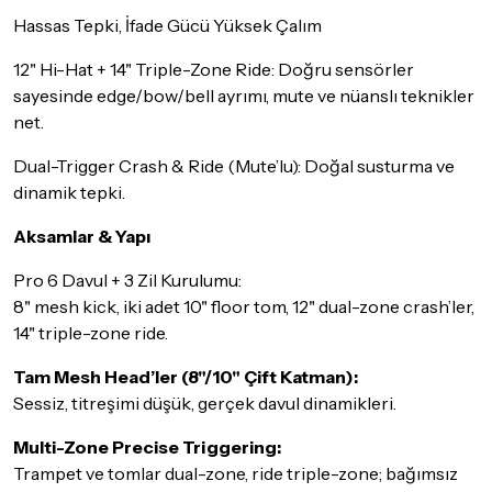
iade/değişim şartlarını kontrol ettiğinizden emin olun.
Hassas Tepki, İfade Gücü Yüksek Çalım
Detaylar için
tıklayınız
12" Hi-Hat + 14" Triple-Zone Ride: Doğru sensörler
sayesinde edge/bow/bell ayrımı, mute ve nüanslı teknikler
net.
Dual-Trigger Crash & Ride (Mute’lu): Doğal susturma ve
dinamik tepki.
Aksamlar & Yapı
Pro 6 Davul + 3 Zil Kurulumu:
8" mesh kick, iki adet 10" floor tom, 12" dual-zone crash’ler,
14" triple-zone ride.
Tam Mesh Head’ler (8"/10" Çift Katman):
Sessiz, titreşimi düşük, gerçek davul dinamikleri.
Multi-Zone Precise Triggering:
Trampet ve tomlar dual-zone, ride triple-zone; bağımsız