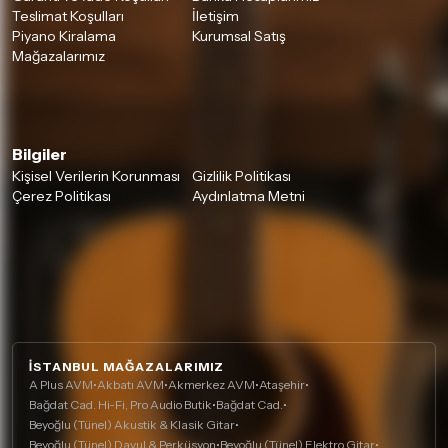
Teslimat Koşulları
İletişim
Piyano Kiralama
Kurumsal Satış
Mağazalarımız
Bilgiler
Kişisel Verilerin Korunması
Gizlilik Politikası
Çerez Politikası
Aydınlatma Metni
İSTANBUL MAĞAZALARIMIZ
A Plus AVM
•
Akbatı AVM
•
Akmerkez AVM
•
Ataşehir
•
Bağdat Cad. Hi-Fi, Pro Audio Butik
•
Bağdat Cad.
•
Beyoğlu (Tünel) Akustik & Klasik Gitar
•
Beyoğlu (Tünel) Davul & Perküsyon
•
Beyoğlu (Tünel) Elektro Gitar
•