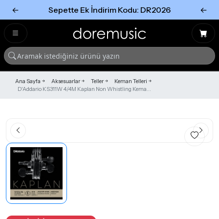
←
Sepette Ek İndirim Kodu: DR2026
←
Tümünü Gör
Tümünü gör
Ana Sayfa
Aksesuarlar
Teller
Keman Telleri
D'Addario KS311W 4/4M Kaplan Non Whistling Kema...