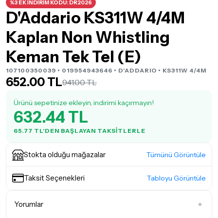
%3 EK İNDİRİM KODU: DR2026
D'Addario KS311W 4/4M
Kaplan Non Whistling
Keman Tek Tel (E)
107100350039 • 019954943646 •
D'ADDARIO
• KS311W 4/4M
652.00 TL
941.00 TL
Ürünü sepetinize ekleyin, indirimi kaçırmayın!
632.44 TL
65.77 TL'DEN BAŞLAYAN TAKSITLERLE
Stokta olduğu mağazalar
Tümünü Görüntüle
Taksit Seçenekleri
Tabloyu Görüntüle
Yorumlar