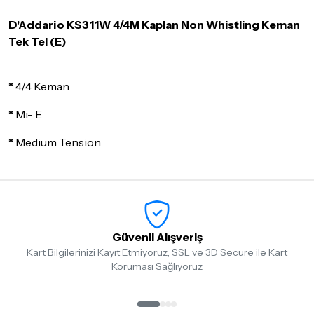
olması, ambalajının korunmuş, aksesuar ve tüm ürün içeriğinin
D'Addario KS311W 4/4M Kaplan Non Whistling Keman
eksiksiz olması gerekmektedir. Satın almış olduğunuz ürünü
göndermeden önce mutlaka
Destek
ekibimiz ile iletişime
Tek Tel (E)
geçerek bilgi veriniz.
İade ve değişim koşulları, ürün kategorilerine göre farklılık
*
4/4 Keman
gösterebilir. Lütfen satın almadan önce ilgili ürünün
iade/değişim şartlarını kontrol ettiğinizden emin olun.
*
Mi- E
Detaylar için
tıklayınız
*
Medium Tension
Güvenli Alışveriş
Kart Bilgilerinizi Kayıt Etmiyoruz, SSL ve 3D Secure ile Kart
Koruması Sağlıyoruz