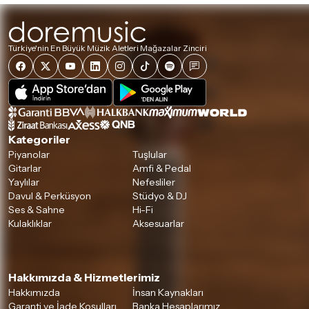
Türkiye'nin En Büyük Müzik Aletleri Mağazalar Zinciri
Kategoriler
Piyanolar
Tuşlular
Gitarlar
Amfi & Pedal
Yaylılar
Nefesliler
Davul & Perküsyon
Stüdyo & DJ
Ses & Sahne
Hi-Fi
Kulaklıklar
Aksesuarlar
Hakkımızda & Hizmetlerimiz
Hakkımızda
İnsan Kaynakları
Garanti ve İade Koşulları
Banka Hesaplarımız