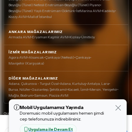
Beyoğlu (Tünel) Nefesli Enstrüman
•
Beyoğlu (Tünel) Piyano
•
Beyoğlu (Tünel) Yaylı Enstrüman
•
Göktürk
•
İstMarina AVM
•
Kadıköy
•
Kozzy AVM
•
Mall of İstanbul
ANKARA MAĞAZALARIMIZ
Armada AVM
•
Eryaman Kaşmir AVM
•
Kızılay
•
Ümitköy
İZMIR MAĞAZALARIMIZ
Agora AVM
•
Alsancak
•
Çankaya (Nefesli)
•
Çankaya
•
Mavişehir (Karşıyaka)
DIĞER MAĞAZALARIMIZ
Adana, Çukurova - Turgut Özal
•
Adana, Kurtuluş
•
Antalya, Lara
•
Bursa, Nilüfer
•
Gaziantep, Şehitkamil
•
Kocaeli, İzmit
•
Mersin, Yenişehir
•
Muğla, Bodrum
•
Samsun, Piazza AVM
Mobil Uygulamamız Yayında
Çerez Kullanımı
Doremusic mobil uygulamasını hemen şimdi
Alışveriş deneyiminizi iyileştirmek için yasal
Gizlilik Politikası
cep telefonunuza indirebilirsiniz.
düzenlemelere uygun çerezler (cookie)
Çerez Politikası
652.00 TL
941.00 TL
kullanıyoruz. Detaylı bilgiye
Çerez Politikası
Kişisel Verilerin Korunması
Uygulama ile Devam Et
sayfamızdan erişebilirsiniz.
Tasarım ve Teknoloji:
invenera