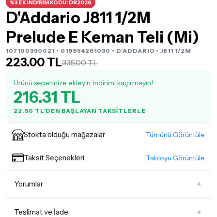
%3 EK İNDİRİM KODU: DR2026
D'Addario J811 1/2M
Prelude E Keman Teli (Mi)
107100350021 • 019954261030 •
D'ADDARIO
• J811 1/2M
223.00 TL
335.00 TL
Ürünü sepetinize ekleyin, indirimi kaçırmayın!
216.31 TL
22.50 TL'DEN BAŞLAYAN TAKSITLERLE
Stokta olduğu mağazalar
Tümünü Görüntüle
Taksit Seçenekleri
Tabloyu Görüntüle
Yorumlar
Teslimat ve İade
İlk Yorumu Siz Yazın