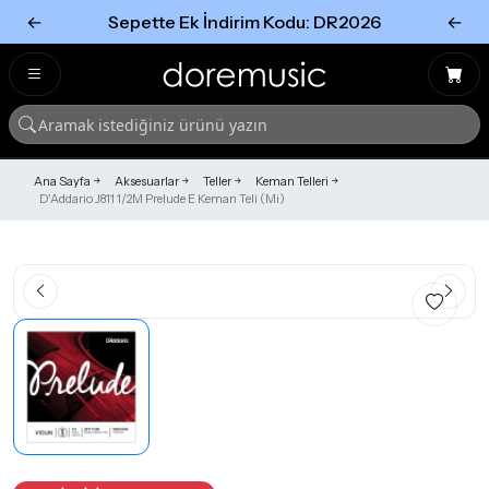
←
Sepette Ek İndirim Kodu: DR2026
←
Tümünü Gör
Tümünü gör
Ana Sayfa
Aksesuarlar
Teller
Keman Telleri
D'Addario J811 1/2M Prelude E Keman Teli (Mi)