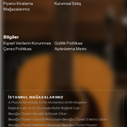
Piyano Kiralama
Kurumsal Satış
Mağazalarımız
Bilgiler
Kişisel Verilerin Korunması
Gizlilik Politikası
Çerez Politikası
Aydınlatma Metni
İSTANBUL MAĞAZALARIMIZ
A Plus AVM
•
Akbatı AVM
•
Akmerkez AVM
•
Ataşehir
•
Bağdat Cad. Hi-Fi, Pro Audio Butik
•
Bağdat Cad.
•
Beyoğlu (Tünel) Akustik & Klasik Gitar
•
Beyoğlu (Tünel) Davul & Perküsyon
•
Beyoğlu (Tünel) Elektro Gitar
•
Beyoğlu (Tünel) Nefesli Enstrüman
•
Beyoğlu (Tünel) Piyano
•