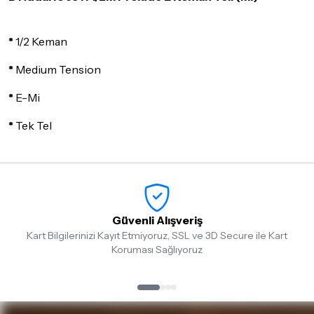
göndermeden önce mutlaka
Destek
ekibimiz ile iletişime
geçerek bilgi veriniz.
*
1/2 Keman
İade ve değişim koşulları, ürün kategorilerine göre farklılık
gösterebilir. Lütfen satın almadan önce ilgili ürünün
*
Medium Tension
iade/değişim şartlarını kontrol ettiğinizden emin olun.
*
E-Mi
Detaylar için
tıklayınız
*
Tek Tel
Güvenli Alışveriş
Kart Bilgilerinizi Kayıt Etmiyoruz, SSL ve 3D Secure ile Kart
Koruması Sağlıyoruz