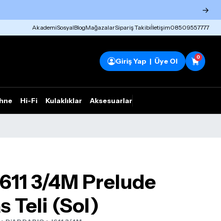
→
Akademi
Sosyal
Blog
Mağazalar
Sipariş Takibi
İletişim
08509557777
0
Giriş Yap | Üye Ol
hne
Hi-Fi
Kulaklıklar
Aksesuarlar
Rhym Outlet
J611 3/4M Prelude
 Teli (Sol)