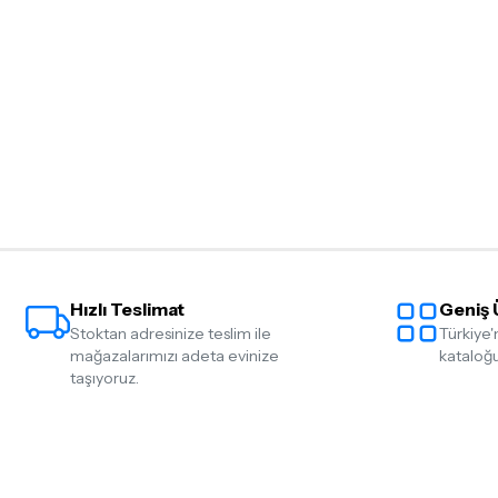
gerekmektedir. Satın alm
mutlaka
Destek
ekibimiz il
İade ve değişim koşulları, ü
Lütfen satın almadan önce i
ettiğinizden emin olun.
Detaylar için
tıklayınız
Hızlı Teslimat
Geniş 
Stoktan adresinize teslim ile
Türkiye'
mağazalarımızı adeta evinize
kataloğu
taşıyoruz.