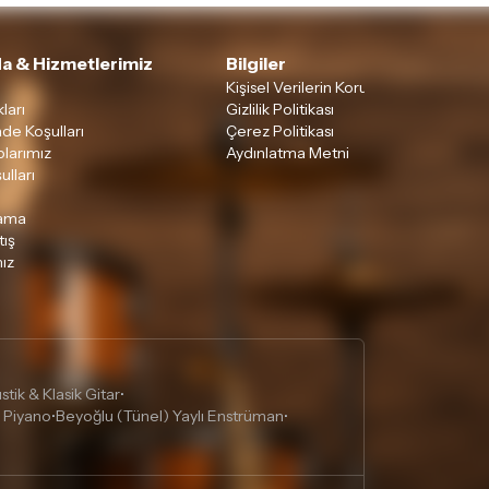
a & Hizmetlerimiz
Bilgiler
Kişisel Verilerin Korunması
ları
Gizlilik Politikası
ade Koşulları
Çerez Politikası
larımız
Aydınlatma Metni
ulları
lama
tış
ız
tik & Klasik Gitar
•
 Piyano
Beyoğlu (Tünel) Yaylı Enstrüman
•
•