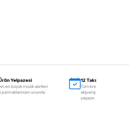
ış olduğunuz ürünü göndermeden önce
e iletişime geçerek bilgi veriniz.
rün kategorilerine göre farklılık gösterebilir.
lgili ürünün iade/değişim şartlarını kontrol
Ürün Yelpazesi
12 Taksit İmkanı
nin en büyük müzik aletleri
Tüm kredi kartlarına 12 tak
 parmaklarınızın ucunda.
alışveriş yapmanın rahatlığ
yaşayın.