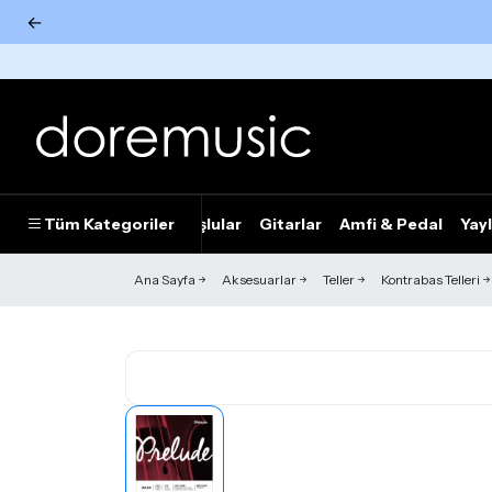
←
Tümünü Gör
Tüm Kategoriler
Piyanolar
Tuşlular
Gitarlar
Amfi & Pedal
Yayl
Ana Sayfa
Aksesuarlar
Teller
Kontrabas Telleri