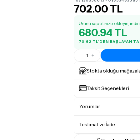
107130350015 • 019954950651
702.00 TL
Ürünü sepetinize ekleyin, indir
680.94 TL
70.82 TL'DEN BAŞLAYAN T
1
Stokta olduğu mağazal
Taksit Seçenekleri
Yorumlar
Teslimat ve İade