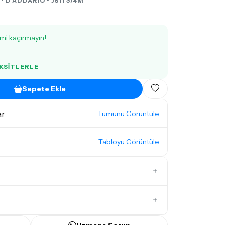
 •
D'ADDARIO
• J611 3/4M
imi kaçırmayın!
AKSITLERLE
Sepete Ekle
ar
Tümünü Görüntüle
Tabloyu Görüntüle
İlk Yorumu Siz Yazın