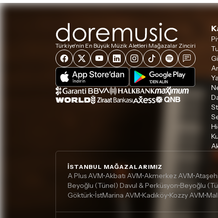
K
Pi
Türkiye'nin En Büyük Müzik Aletleri Mağazalar Zinciri
Tu
Gi
A
Ya
Ne
D
S
S
Hi
Ku
Ak
İSTANBUL MAĞAZALARIMIZ
A Plus AVM
Akbatı AVM
Akmerkez AVM
Ataşeh
•
•
•
Beyoğlu (Tünel) Davul & Perküsyon
Beyoğlu (Tü
•
Göktürk
İstMarina AVM
Kadıköy
Kozzy AVM
Mal
•
•
•
•