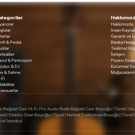
ategoriler
Hakkımızd
yanolar
Hakkımızda
şlular
İnsan Kaynak
tarlar
Garanti ve İ
mfi & Pedal
Banka Hesap
ylılar
Teslimat Koş
fesliler
İletişim
avul & Perküsyon
Piyano Kira
tüdyo & DJ
Kurumsal Sa
es & Sahne
Mağazalarım
-Fi
laklıklar
sesuarlar
ir
Bağdat Cad. Hi-Fi, Pro Audio Butik
Bağdat Cad.
Beyoğlu (Tünel) Akus
•
•
•
nel) Elektro Gitar
Beyoğlu (Tünel) Nefesli Enstrüman
Beyoğlu (Tünel)
•
•
l of İstanbul