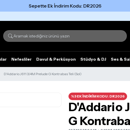
Sepette Ek İndirim Kodu: DR2026
Tümünü gör
ılar
Nefesliler
Davul & Perküsyon
Stüdyo & DJ
Ses & Sa
D'Addario J611 3/4M Prelude G Kontrabas Teli (Sol)
%3 EK İNDİRİM KODU: DR2026
D'Addario 
G Kontrabas