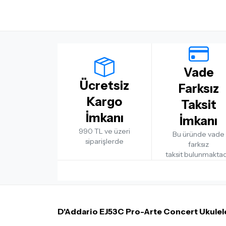
Vade
Ücretsiz
Farksız
Kargo
Taksit
İmkanı
İmkanı
990 TL ve üzeri
Bu üründe vade
siparişlerde
farksız
taksit bulunmaktad
D'Addario EJ53C Pro-Arte Concert Ukulele