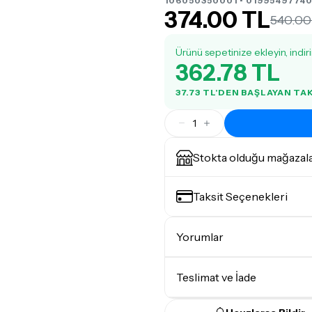
106050350001 • 01995497740
374.00 TL
540.00
Ürünü sepetinize ekleyin, indir
362.78 TL
37.73 TL'DEN BAŞLAYAN TA
1
Stokta olduğu mağazal
Taksit Seçenekleri
Yorumlar
Teslimat ve İade