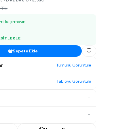
5 •
D'ADDARIO
• EJ53C
 TL
imi kaçırmayın!
KSITLERLE
Sepete Ekle
ar
Tümünü Görüntüle
Tabloyu Görüntüle
İlk Yorumu Siz Yazın