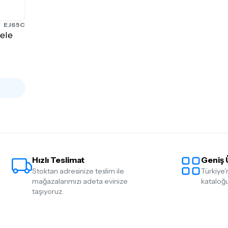
EJ65C
ele
Hızlı Teslimat
Geniş 
Stoktan adresinize teslim ile
Türkiye'
mağazalarımızı adeta evinize
kataloğu
taşıyoruz.