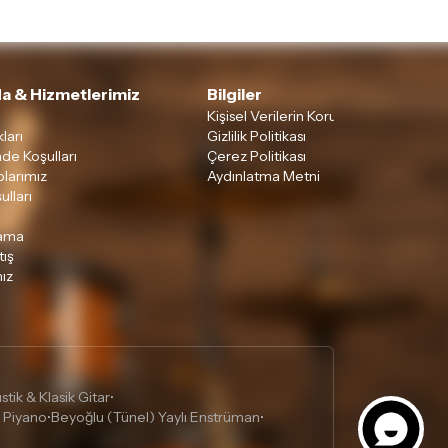
a & Hizmetlerimiz
Bilgiler
Kişisel Verilerin Korunması
ları
Gizlilik Politikası
ade Koşulları
Çerez Politikası
larımız
Aydınlatma Metni
ulları
lama
tış
ız
tik & Klasik Gitar
•
 Piyano
Beyoğlu (Tünel) Yaylı Enstrüman
•
•