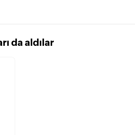
gerekmektedir. Satın alm
mutlaka
Destek
ekibimiz il
İade ve değişim koşulları, ü
Lütfen satın almadan önce i
ettiğinizden emin olun.
rı da aldılar
Detaylar için
tıklayınız