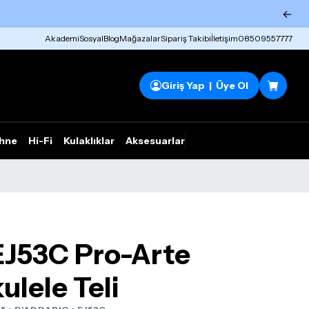
←
Akademi
Sosyal
Blog
Mağazalar
Sipariş Takibi
İletişim
08509557777
Giriş Yap | Üye Ol
hne
Hi-Fi
Kulaklıklar
Aksesuarlar
Rhym Outlet
EJ53C Pro-Arte
lele Teli