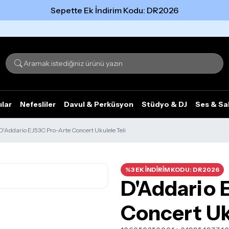
Sepette Ek İndirim Kodu: DR2026
Tümünü gör
ılar
Nefesliler
Davul & Perküsyon
Stüdyo & DJ
Ses & Sa
D'Addario EJ53C Pro-Arte Concert Ukulele Teli
%3 EK İNDİRİM KODU: DR2026
D'Addario 
Concert Uku