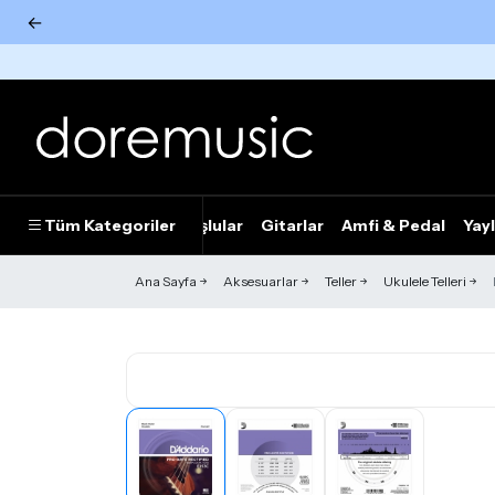
←
Tümünü Gör
Tüm Kategoriler
Piyanolar
Tuşlular
Gitarlar
Amfi & Pedal
Yayl
Ana Sayfa
Aksesuarlar
Teller
Ukulele Telleri