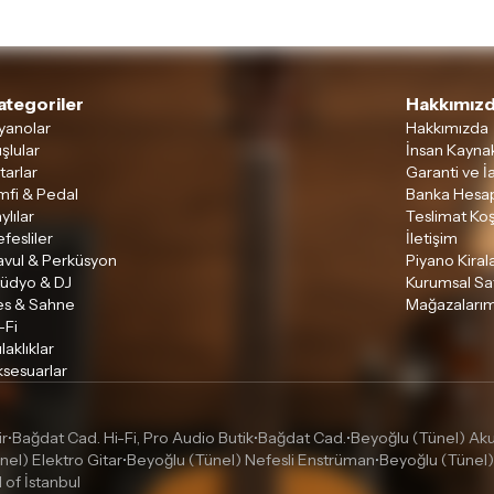
ategoriler
Hakkımızd
yanolar
Hakkımızda
şlular
İnsan Kaynak
tarlar
Garanti ve İ
mfi & Pedal
Banka Hesap
ylılar
Teslimat Koş
fesliler
İletişim
avul & Perküsyon
Piyano Kira
tüdyo & DJ
Kurumsal Sa
es & Sahne
Mağazalarım
-Fi
laklıklar
sesuarlar
ir
Bağdat Cad. Hi-Fi, Pro Audio Butik
Bağdat Cad.
Beyoğlu (Tünel) Akus
•
•
•
nel) Elektro Gitar
Beyoğlu (Tünel) Nefesli Enstrüman
Beyoğlu (Tünel)
•
•
l of İstanbul