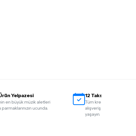
Ürün Yelpazesi
12 Taksit İmkanı
nin en büyük müzik aletleri
Tüm kredi kartlarına 12 tak
 parmaklarınızın ucunda.
alışveriş yapmanın rahatlığ
yaşayın.