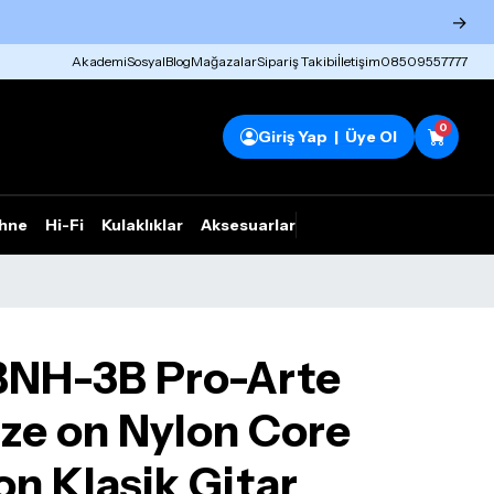
→
Akademi
Sosyal
Blog
Mağazalar
Sipariş Takibi
İletişim
08509557777
0
Giriş Yap | Üye Ol
hne
Hi-Fi
Kulaklıklar
Aksesuarlar
Rhym Outlet
BNH-3B Pro-Arte
ze on Nylon Core
on Klasik Gitar