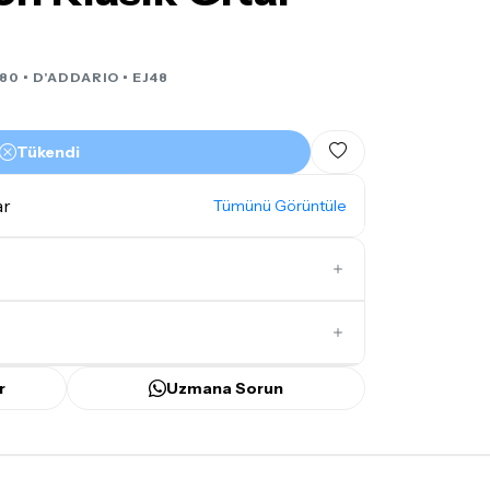
80 •
D'ADDARIO
• EJ48
Tükendi
ar
Tümünü Görüntüle
İlk Yorumu Siz Yazın
r
Uzmana Sorun
ünü
içerisinde kargoya teslim edilir.
bilecek gecikmelerde, kargo süreci