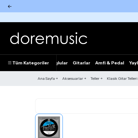
←
Tümünü Gör
Tüm Kategoriler
Piyanolar
Tuşlular
Gitarlar
Amfi & Pedal
Yayl
Ana Sayfa
Aksesuarlar
Teller
Klasik Gitar Telleri