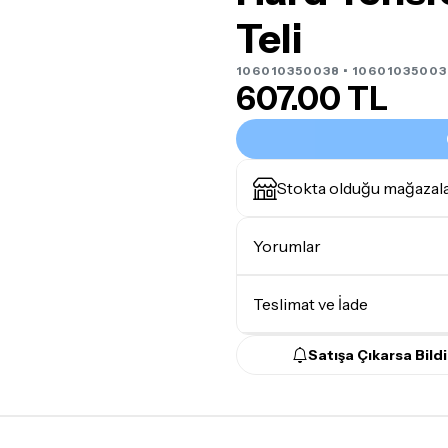
Teli
106010350038 • 10601035003
607.00 TL
Stokta olduğu mağazal
Yorumlar
Teslimat ve İade
Satışa Çıkarsa Bildi
Teslimat Koşulları
Tüm siparişleriniz
1-3 iş g
Yoğunluk nedeniyle yaşana