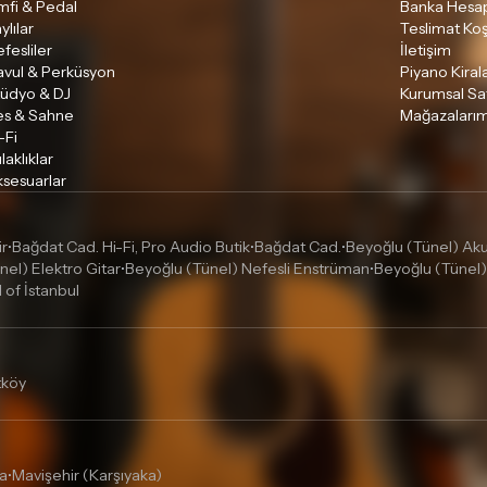
Lütfen satın almadan önce i
mfi & Pedal
Banka Hesap
ettiğinizden emin olun.
ylılar
Teslimat Koş
fesliler
İletişim
Detaylar için
tıklayınız
avul & Perküsyon
Piyano Kira
tüdyo & DJ
Kurumsal Sa
es & Sahne
Mağazalarım
-Fi
laklıklar
sesuarlar
ir
Bağdat Cad. Hi-Fi, Pro Audio Butik
Bağdat Cad.
Beyoğlu (Tünel) Akus
•
•
•
nel) Elektro Gitar
Beyoğlu (Tünel) Nefesli Enstrüman
Beyoğlu (Tünel)
•
•
l of İstanbul
tköy
a
Mavişehir (Karşıyaka)
•