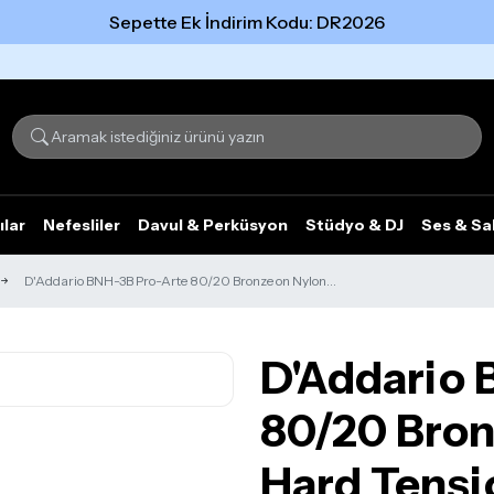
Sepette Ek İndirim Kodu: DR2026
Tümünü gör
ılar
Nefesliler
Davul & Perküsyon
Stüdyo & DJ
Ses & Sa
D'Addario BNH-3B Pro-Arte 80/20 Bronze on Nylon...
D'Addario 
80/20 Bron
Hard Tensi