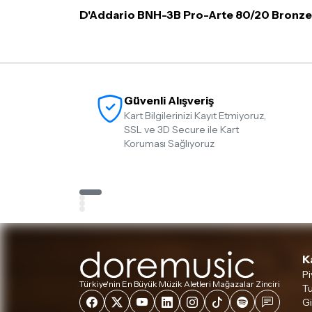
D'Addario BNH-3B Pro-Arte 80/20 Bronze o
Güvenli Alışveriş
Kart Bilgilerinizi Kayıt Etmiyoruz,
SSL ve 3D Secure ile Kart
Koruması Sağlıyoruz
K
Pi
Türkiye'nin En Büyük Müzik Aletleri Mağazalar Zinciri
Tu
Gi