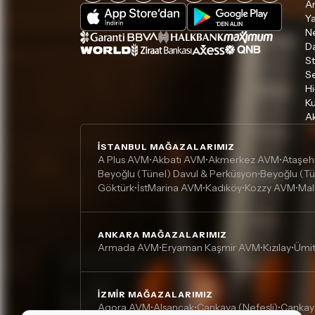
A
Ya
Ne
D
S
S
Hi
Ku
Ak
İSTANBUL MAĞAZALARIMIZ
A Plus AVM
Akbatı AVM
Akmerkez AVM
Ataşeh
•
•
•
Beyoğlu (Tünel) Davul & Perküsyon
Beyoğlu (Tü
•
Göktürk
İstMarina AVM
Kadıköy
Kozzy AVM
Mal
•
•
•
•
ANKARA MAĞAZALARIMIZ
Armada AVM
Eryaman Kaşmir AVM
Kızılay
Ümi
•
•
•
İZMIR MAĞAZALARIMIZ
Agora AVM
Alsancak
Çankaya (Nefesli)
Çankay
•
•
•