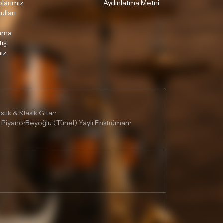
lgili ürünün iade/değişim şartlarını kontrol
larımız
Aydınlatma Metni
ulları
lama
tış
ız
tik & Klasik Gitar
•
 Piyano
Beyoğlu (Tünel) Yaylı Enstrüman
•
•