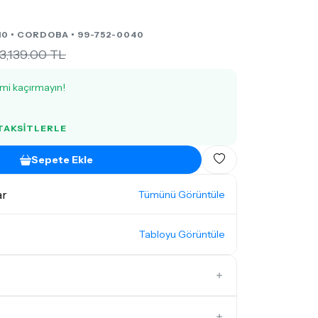
10 •
CORDOBA
• 99-752-0040
3,139.00 TL
imi kaçırmayın!
 TAKSITLERLE
Sepete Ekle
ar
Tümünü Görüntüle
Tabloyu Görüntüle