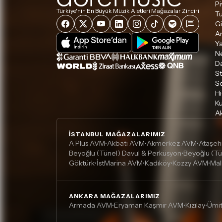
Pi
Türkiye'nin En Büyük Müzik Aletleri Mağazalar Zinciri
Tu
Gi
A
Ya
Ne
D
S
S
Hi
Ku
Ak
İSTANBUL MAĞAZALARIMIZ
A Plus AVM
Akbatı AVM
Akmerkez AVM
Ataşeh
•
•
•
Beyoğlu (Tünel) Davul & Perküsyon
Beyoğlu (Tü
•
Göktürk
İstMarina AVM
Kadıköy
Kozzy AVM
Mal
•
•
•
•
ANKARA MAĞAZALARIMIZ
Armada AVM
Eryaman Kaşmir AVM
Kızılay
Ümi
•
•
•