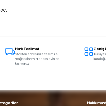
500CJ
Hızlı Teslimat
Geniş 
Stoktan adresinize teslim ile
Türkiye'
mağazalarımızı adeta evinize
kataloğu
taşıyoruz.
ategoriler
Hakkımızd