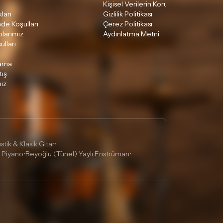
Kişisel Verilerin Korunması
ları
Gizlilik Politikası
ade Koşulları
Çerez Politikası
larımız
Aydınlatma Metni
ulları
lama
tış
ız
tik & Klasik Gitar
•
 Piyano
Beyoğlu (Tünel) Yaylı Enstrüman
•
•