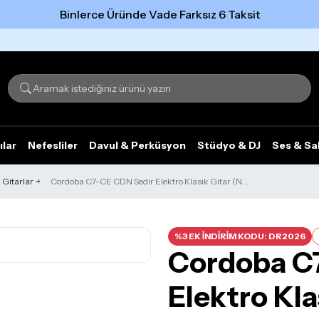
Binlerce Üründe Vade Farksız 6 Taksit
Tümünü gör
ılar
Nefesliler
Davul & Perküsyon
Stüdyo & DJ
Ses & Sa
 Gitarlar
Cordoba C7-CE CDN Sedir Elektro Klasik Gitar (N...
%3 EK İNDİRİM KODU: DR2026
Cordoba C
Elektro Kla