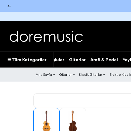
←
Tümünü Gör
Tüm Kategoriler
Piyanolar
Tuşlular
Gitarlar
Amfi & Pedal
Yayl
Ana Sayfa
Gitarlar
Klasik Gitarlar
Elektro Klasik