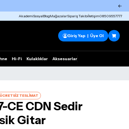
←
Akademi
Sosyal
Blog
Mağazalar
Sipariş Takibi
İletişim
08509557777
Giriş Yap | Üye Ol
hne
Hi-Fi
Kulaklıklar
Aksesuarlar
Rhym Outlet
ÜCRETSİZ TESLİMAT
7-CE CDN Sedir
sik Gitar