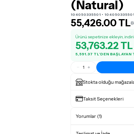
(Natural)
104050335501 • 10405033550
55,426.00 TL
8
Ürünü sepetinize ekleyin, indir
53,763.22 TL
5,591.37 TL'DEN BAŞLAYAN
1
Stokta olduğu mağazal
Taksit Seçenekleri
Yorumlar (1)
Bir aydır kullanıyorum
Teslimat ve İade