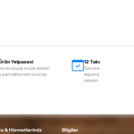
Ürün Yelpazesi
12 Taksit İmkanı
nin en büyük müzik aletleri
Tüm kredi kartlarına 12 tak
 parmaklarınızın ucunda.
alışveriş yapmanın rahatlığ
yaşayın.
a & Hizmetlerimiz
Bilgiler