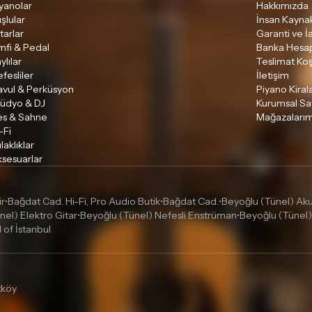
yanolar
Hakkımızda
şlular
İnsan Kaynak
tarlar
Garanti ve İ
mfi & Pedal
Banka Hesap
ylılar
Teslimat Koş
fesliler
İletişim
avul & Perküsyon
Piyano Kira
tüdyo & DJ
Kurumsal Sa
es & Sahne
Mağazalarım
-Fi
laklıklar
sesuarlar
ir
Bağdat Cad. Hi-Fi, Pro Audio Butik
Bağdat Cad.
Beyoğlu (Tünel) Akus
•
•
•
nel) Elektro Gitar
Beyoğlu (Tünel) Nefesli Enstrüman
Beyoğlu (Tünel)
•
•
l of İstanbul
tköy