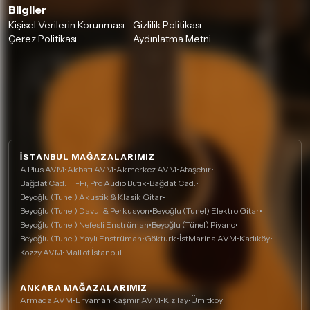
Bilgiler
Kişisel Verilerin Korunması
Gizlilik Politikası
Çerez Politikası
Aydınlatma Metni
İSTANBUL MAĞAZALARIMIZ
A Plus AVM
•
Akbatı AVM
•
Akmerkez AVM
•
Ataşehir
•
Bağdat Cad. Hi-Fi, Pro Audio Butik
•
Bağdat Cad.
•
Beyoğlu (Tünel) Akustik & Klasik Gitar
•
Beyoğlu (Tünel) Davul & Perküsyon
•
Beyoğlu (Tünel) Elektro Gitar
•
Beyoğlu (Tünel) Nefesli Enstrüman
•
Beyoğlu (Tünel) Piyano
•
Beyoğlu (Tünel) Yaylı Enstrüman
•
Göktürk
•
İstMarina AVM
•
Kadıköy
•
Kozzy AVM
•
Mall of İstanbul
ANKARA MAĞAZALARIMIZ
Armada AVM
•
Eryaman Kaşmir AVM
•
Kızılay
•
Ümitköy