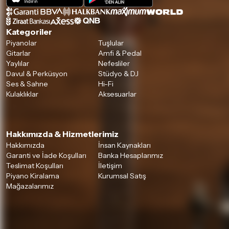
Kategoriler
Piyanolar
Tuşlular
Gitarlar
Amfi & Pedal
Yaylılar
Nefesliler
Davul & Perküsyon
Stüdyo & DJ
Ses & Sahne
Hi-Fi
Kulaklıklar
Aksesuarlar
Hakkımızda & Hizmetlerimiz
Hakkımızda
İnsan Kaynakları
Garanti ve İade Koşulları
Banka Hesaplarımız
Teslimat Koşulları
İletişim
Piyano Kiralama
Kurumsal Satış
Mağazalarımız