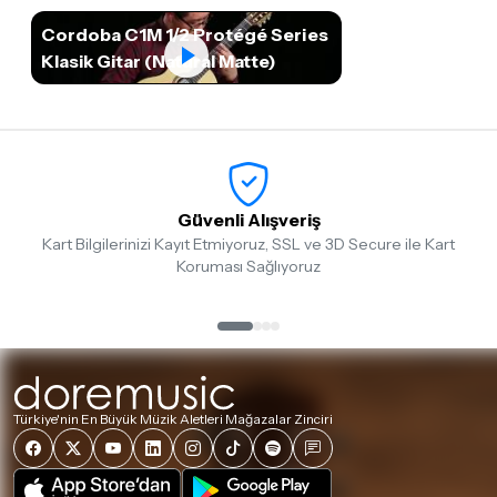
Cordoba C1M 1/2 Protégé Series
Klasik Gitar (Natural Matte)
Güvenli Alışveriş
Kart Bilgilerinizi Kayıt Etmiyoruz, SSL ve 3D Secure ile Kart
Koruması Sağlıyoruz
Türkiye'nin En Büyük Müzik Aletleri Mağazalar Zinciri