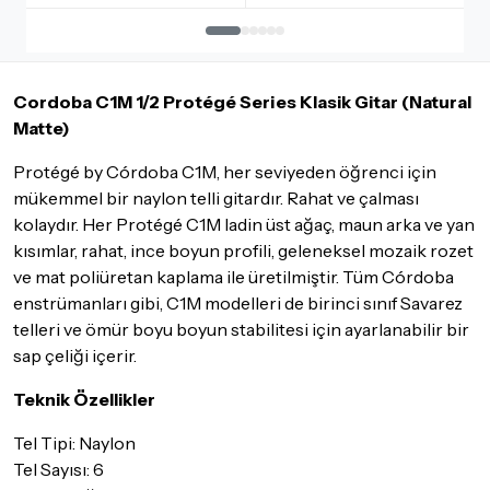
İadesi ve değişimi mümkün olmayan ürünler için
tıklayınız
.
İade ve değişimi talep edilecek ürünün ticari vasfını yitirmemiş
olması, ambalajının korunmuş, aksesuar ve tüm ürün içeriğinin
Cordoba C1M 1/2 Protégé Series Klasik Gitar (Natural
eksiksiz olması gerekmektedir. Satın almış olduğunuz ürünü
göndermeden önce mutlaka
Destek
ekibimiz ile iletişime
Matte)
geçerek bilgi veriniz.
Protégé by Córdoba C1M, her seviyeden öğrenci için
İade ve değişim koşulları, ürün kategorilerine göre farklılık
mükemmel bir naylon telli gitardır. Rahat ve çalması
gösterebilir. Lütfen satın almadan önce ilgili ürünün
kolaydır. Her Protégé C1M ladin üst ağaç, maun arka ve yan
iade/değişim şartlarını kontrol ettiğinizden emin olun.
kısımlar, rahat, ince boyun profili, geleneksel mozaik rozet
Detaylar için
tıklayınız
ve mat poliüretan kaplama ile üretilmiştir. Tüm Córdoba
enstrümanları gibi, C1M modelleri de birinci sınıf Savarez
telleri ve ömür boyu boyun stabilitesi için ayarlanabilir bir
sap çeliği içerir.
Teknik Özellikler
Tel Tipi: Naylon
Tel Sayısı: 6