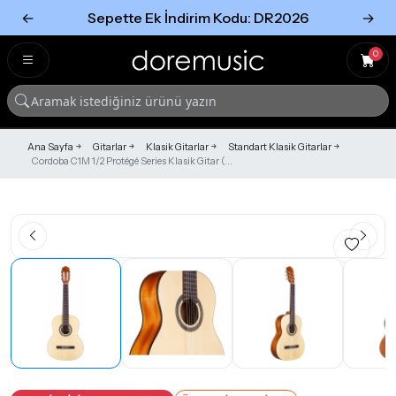
←
Sepette Ek İndirim Kodu: DR2026
→
Tümünü Gör
Tümünü gör
0
Ana Sayfa
Gitarlar
Klasik Gitarlar
Standart Klasik Gitarlar
Cordoba C1M 1/2 Protégé Series Klasik Gitar (...