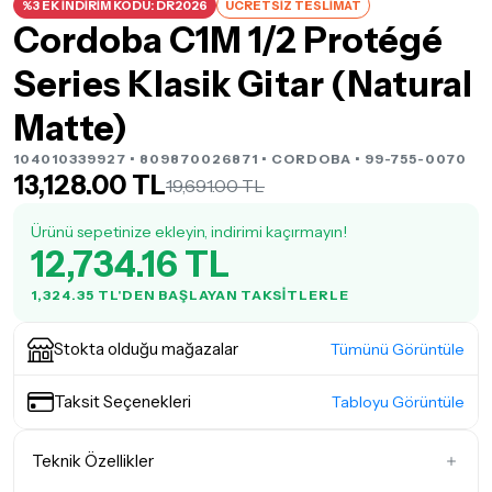
%3 EK İNDİRİM KODU: DR2026
ÜCRETSİZ TESLİMAT
Cordoba C1M 1/2 Protégé
Series Klasik Gitar (Natural
Matte)
104010339927 • 809870026871 •
CORDOBA
• 99-755-0070
13,128.00 TL
19,691.00 TL
Ürünü sepetinize ekleyin, indirimi kaçırmayın!
12,734.16 TL
1,324.35 TL'DEN BAŞLAYAN TAKSITLERLE
Stokta olduğu mağazalar
Tümünü Görüntüle
Taksit Seçenekleri
Tabloyu Görüntüle
Teknik Özellikler