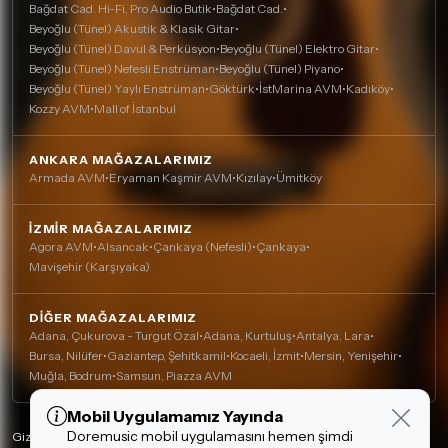
Bağdat Cad. Hi-Fi, Pro Audio Butik
•
Bağdat Cad.
•
Beyoğlu (Tünel) Akustik & Klasik Gitar
•
Beyoğlu (Tünel) Davul & Perküsyon
•
Beyoğlu (Tünel) Elektro Gitar
•
Beyoğlu (Tünel) Nefesli Enstrüman
•
Beyoğlu (Tünel) Piyano
•
Beyoğlu (Tünel) Yaylı Enstrüman
•
Göktürk
•
İstMarina AVM
•
Kadıköy
•
Kozzy AVM
•
Mall of İstanbul
ANKARA MAĞAZALARIMIZ
Armada AVM
•
Eryaman Kaşmir AVM
•
Kızılay
•
Ümitköy
İZMIR MAĞAZALARIMIZ
Agora AVM
•
Alsancak
•
Çankaya (Nefesli)
•
Çankaya
•
Mavişehir (Karşıyaka)
DIĞER MAĞAZALARIMIZ
Adana, Çukurova - Turgut Özal
•
Adana, Kurtuluş
•
Antalya, Lara
•
Bursa, Nilüfer
•
Gaziantep, Şehitkamil
•
Kocaeli, İzmit
•
Mersin, Yenişehir
•
Muğla, Bodrum
•
Samsun, Piazza AVM
Mobil Uygulamamız Yayında
Çerez Kullanımı
Doremusic mobil uygulamasını hemen şimdi
Alışveriş deneyiminizi iyileştirmek için yasal
Gizlilik Politikası