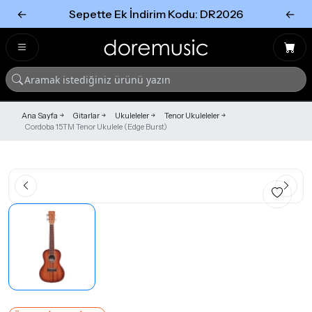
←
Sepette Ek İndirim Kodu: DR2026
←
Tümünü Gör
Tümünü gör
Ana Sayfa
Gitarlar
Ukuleleler
Tenor Ukuleleler
Cordoba 15TM Tenor Ukulele (Edge Burst)