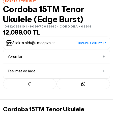
ÜCRETSİZ TESLİMAT
Cordoba 15TM Tenor
Ukulele (Edge Burst)
104120331101 • 809870039185 •
CORDOBA
• 03918
12,089.00 TL
Stokta olduğu mağazalar
Tümünü Görüntüle
Yorumlar
Teslimat ve İade
İlk Yorumu Siz Yazın
Teslimat Koşulları
Tüm siparişleriniz
1-3 iş günü
içerisinde kargoya teslim edilir.
Yoğunluk nedeniyle yaşanabilecek gecikmelerde, kargo süreci
maksimum
5 iş günü
gibi bir süreyi aşmayacaktır. Bayram ve
Cordoba 15TM Tenor Ukulele
tatil günlerinde teslimat yapılamamaktadır.