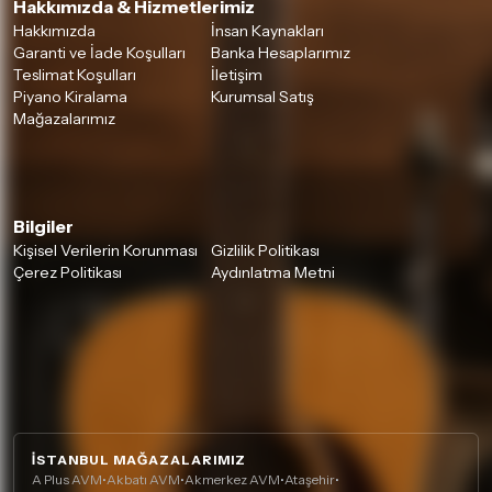
Hakkımızda & Hizmetlerimiz
Hakkımızda
İnsan Kaynakları
Garanti ve İade Koşulları
Banka Hesaplarımız
Teslimat Koşulları
İletişim
Piyano Kiralama
Kurumsal Satış
Mağazalarımız
Bilgiler
Kişisel Verilerin Korunması
Gizlilik Politikası
Çerez Politikası
Aydınlatma Metni
İSTANBUL MAĞAZALARIMIZ
A Plus AVM
•
Akbatı AVM
•
Akmerkez AVM
•
Ataşehir
•