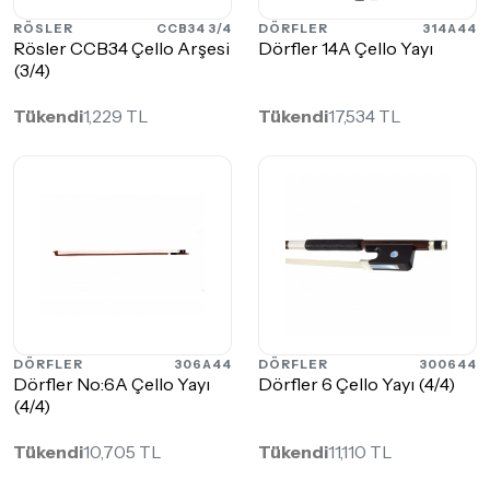
RÖSLER
CCB34 3/4
DÖRFLER
314A44
Rösler CCB34 Çello Arşesi
Dörfler 14A Çello Yayı
(3/4)
Tükendi
1,229 TL
Tükendi
17,534 TL
DÖRFLER
306A44
DÖRFLER
300644
Dörfler No:6A Çello Yayı
Dörfler 6 Çello Yayı (4/4)
(4/4)
Tükendi
10,705 TL
Tükendi
11,110 TL