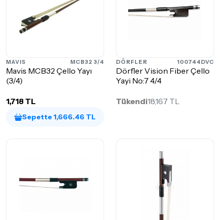
MAVIS
MCB32 3/4
DÖRFLER
100744DVC
Mavis MCB32 Çello Yayı
Dörfler Vision Fiber Çello
(3/4)
Yayi No:7 4/4
1,718 TL
Tükendi
18,167 TL
Sepette 1,666.46 TL