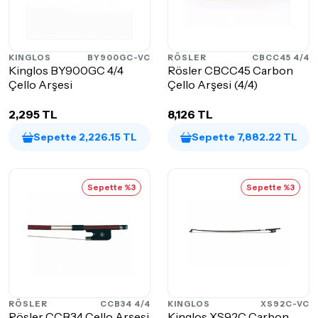
KINGLOS
BY900GC-VC
RÖSLER
CBCC45 4/4
Kinglos BY900GC 4/4
Rösler CBCC45 Carbon
Çello Arşesi
Çello Arşesi (4/4)
2,295 TL
8,126 TL
Sepette 2,226.15 TL
Sepette 7,882.22 TL
Sepette %3
Sepette %3
RÖSLER
CCB34 4/4
KINGLOS
XS92C-VC
Rösler CCB34 Çello Arşesi
Kinglos XS92C Carbon