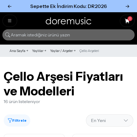
←
Sepette Ek İndirim Kodu: DR2026
→
Tümünü Gör
Tümünü gör
0
Ana Sayfa
Yaylılar
Yaylar / Arşeler
Çello Arşeleri
Çello Arşesi Fiyatları
ve Modelleri
16 ürün listeleniyor
Filtrele