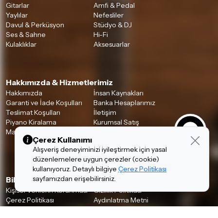
Gitarlar
Amfi & Pedal
Yaylılar
Nefesliler
Davul & Perküsyon
Stüdyo & DJ
Ses & Sahne
Hi-Fi
Kulaklıklar
Aksesuarlar
Hakkımızda & Hizmetlerimiz
Hakkımızda
İnsan Kaynakları
Garanti ve İade Koşulları
Banka Hesaplarımız
Teslimat Koşulları
İletişim
Piyano Kiralama
Kurumsal Satış
Mağazalarımız
Çerez Kullanımı
Alışveriş deneyiminizi iyileştirmek için yasal
düzenlemelere uygun çerezler (cookie)
kullanıyoruz. Detaylı bilgiye
Çerez Politikası
sayfamızdan erişebilirsiniz.
Bilgiler
Kişisel Verilerin Korunması
Gizlilik Politikası
Çerez Politikası
Aydınlatma Metni