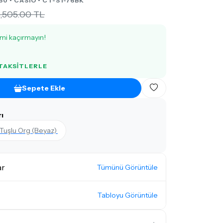
60 •
CASIO
• CT-S1-76BK
,505.00 TL
imi kaçırmayın!
 TAKSITLERLE
Sepete Ekle
ı
Tuşlu Org (Beyaz)
ar
Tümünü Görüntüle
Tabloyu Görüntüle