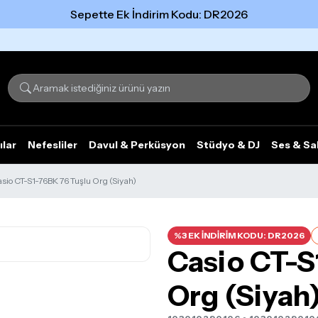
Sepette Ek İndirim Kodu: DR2026
Tümünü gör
ılar
Nefesliler
Davul & Perküsyon
Stüdyo & DJ
Ses & Sa
sio CT-S1-76BK 76 Tuşlu Org (Siyah)
%3 EK İNDİRİM KODU: DR2026
Casio CT-S
Org (Siyah