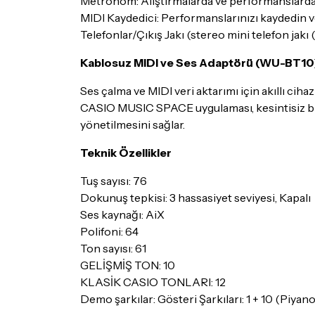
Metronom: Alıştırmalarda ve performanslarda
MIDI Kaydedici: Performanslarınızı kaydedin v
Telefonlar/Çıkış Jakı (stereo mini telefon jakı
Kablosuz MIDI ve Ses Adaptörü (WU-BT10
Ses çalma ve MIDI veri aktarımı için akıllı cih
CASIO MUSIC SPACE uygulaması, kesintisiz bir
yönetilmesini sağlar.
Teknik Özellikler
Tuş sayısı: 76
Dokunuş tepkisi: 3 hassasiyet seviyesi, Kapalı
Ses kaynağı: AiX
Polifoni: 64
Ton sayısı: 61
GELİŞMİŞ TON: 10
KLASİK CASIO TONLARI: 12
Demo şarkılar: Gösteri Şarkıları: 1 + 10 (Piya