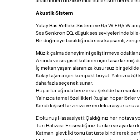
analizinden titizlikle elde edilen son derece etk
Akustik Sistem
Yatay Bas Refleks Sistemi ve 6,5 W + 6,5 W amp
Ses Senkron EQ, düşük ses seviyelerinde bile dü
Bir düğmeye basıldığında sesi kapsamlı, zengin 
Müzik çalma deneyimini geliştirmeye odaklanan,
Anında ve sezgisel kullanım için tasarlanmış dü
İç mekan yaşam alanınıza kusursuz bir şekilde 
Kolay taşıma için kompakt boyut. Yalnızca 5,3 
daha fazla seçenek sunar.
Hoparlör ağında benzersiz şekilde harmanlan
Yalnızca temel özellikleri (tuşlar, hoparlörle
Kendi kişisel tarzınıza ve ev dekorasyonunuza 
Dokunuş Hassasiyeti: Çaldığınız her notaya yoğ
Ton Hafızası: En sevdiğiniz tonları ve ayarları 
Katman İşlevi: İki tonu üst üste bindirerek per