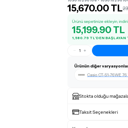
103010290106 • 10301029010
15,670.00 TL
23
Ürünü sepetinize ekleyin, indir
15,199.90 TL
1,580.79 TL'DEN BAŞLAYAN
1
Ürünün diğer varyasyonlar
Casio CT-S1-76WE 76 
Stokta olduğu mağazal
Taksit Seçenekleri