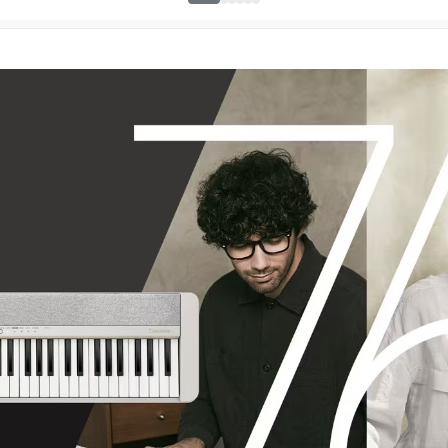
İadesi ve değişimi mümkün
İade ve değişimi talep edil
ambalajının korunmuş, akse
gerekmektedir. Satın alm
mutlaka
Destek
ekibimiz il
İade ve değişim koşulları, ü
Lütfen satın almadan önce i
ettiğinizden emin olun.
Detaylar için
tıklayınız