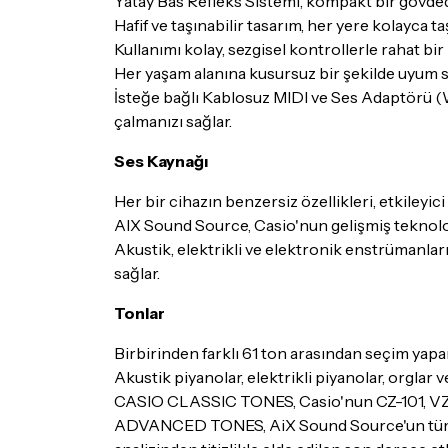
Yatay Bas Refleks Sistemi, kompakt bir gövdede
Hafif ve taşınabilir tasarım, her yere kolayca 
Kullanımı kolay, sezgisel kontrollerle rahat bi
Her yaşam alanına kusursuz bir şekilde uyum s
İsteğe bağlı Kablosuz MIDI ve Ses Adaptörü (WU-
çalmanızı sağlar.
Ses Kaynağı
Her bir cihazın benzersiz özellikleri, etkileyici
AIX Sound Source, Casio'nun gelişmiş teknoloji
Akustik, elektrikli ve elektronik enstrümanları
sağlar.
Tonlar
Birbirinden farklı 61 ton arasından seçim yapar
Akustik piyanolar, elektrikli piyanolar, orglar 
CASIO CLASSIC TONES, Casio'nun CZ-101, VZ-1 
ADVANCED TONES, AiX Sound Source'un tüm pota