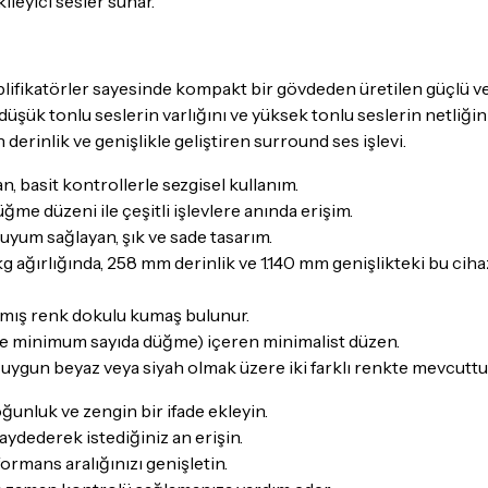
ileyici sesler sunar.
lifikatörler sayesinde kompakt bir gövdeden üretilen güçlü ve 
şük tonlu seslerin varlığını ve yüksek tonlu seslerin netliğini
derinlik ve genişlikle geliştiren surround ses işlevi.
 basit kontrollerle sezgisel kullanım.
ğme düzeni ile çeşitli işlevlere anında erişim.
uyum sağlayan, şık ve sade tasarım.
kg ağırlığında, 258 mm derinlik ve 1.140 mm genişlikteki bu cih
mış renk dokulu kumaş bulunur.
r ve minimum sayıda düğme) içeren minimalist düzen.
uygun beyaz veya siyah olmak üzere iki farklı renkte mevcuttu
unluk ve zengin bir ifade ekleyin.
kaydederek istediğiniz an erişin.
formans aralığınızı genişletin.