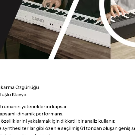
Çıkarma Özgürlüğü.
Tuşlu Klavye.
nstrümanın yeteneklerini kapsar.
 kapsamlı dinamik performans.
lliklerini yakalamak için dikkatli bir analiz kullanır.
ve synthesizer'lar gibi özenle seçilmiş 61 tondan oluşan geniş se