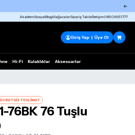
←
Akademi
Sosyal
Blog
Mağazalar
Sipariş Takibi
İletişim
08509557777
Giriş Yap | Üye Ol
hne
Hi-Fi
Kulaklıklar
Aksesuarlar
Rhym Outlet
ÜCRETSİZ TESLİMAT
1-76BK 76 Tuşlu
)