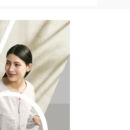
 olmayan ürünler için
tıklayınız
.
ecek ürünün ticari vasfını yitirmemiş olması,
suar ve tüm ürün içeriğinin eksiksiz olması
ış olduğunuz ürünü göndermeden önce
e iletişime geçerek bilgi veriniz.
rün kategorilerine göre farklılık gösterebilir.
lgili ürünün iade/değişim şartlarını kontrol