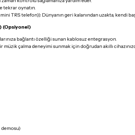
 zaman kontrolü sağlamanıza yardım eder.
e tekrar oynatın.
 (mini TRS telefon)): Dünyanın geri kalanından uzakta, kendi baş
) (Opsiyonel)
azlarınıza bağlantı özelliği sunan kablosuz entegrasyon.
 müzik çalma deneyimi sunmak için doğrudan akıllı cihazınızda
no demosu)