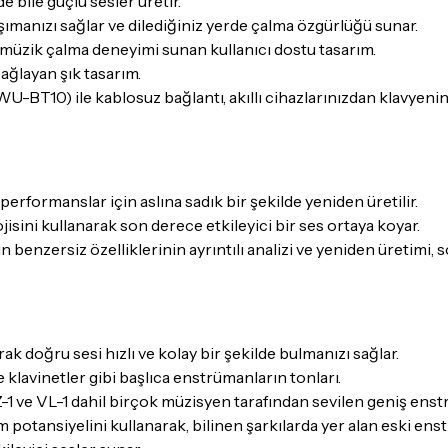
 bile güçlü sesler üretir.
taşımanızı sağlar ve dilediğiniz yerde çalma özgürlüğü sunar.
r müzik çalma deneyimi sunan kullanıcı dostu tasarım.
ağlayan şık tasarım.
BT10) ile kablosuz bağlantı, akıllı cihazlarınızdan klavyenin y
 performanslar için aslına sadık bir şekilde yeniden üretilir.
sini kullanarak son derece etkileyici bir ses ortaya koyar.
n benzersiz özelliklerinin ayrıntılı analizi ve yeniden üretimi,
ak doğru sesi hızlı ve kolay bir şekilde bulmanızı sağlar.
ve klavinetler gibi başlıca enstrümanların tonları.
ve VL-1 dahil birçok müzisyen tarafından sevilen geniş enstr
nsiyelini kullanarak, bilinen şarkılarda yer alan eski enstr