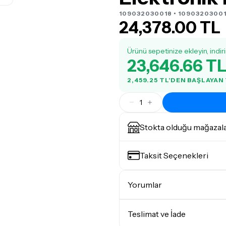
109032030018 • 10903203001
24,378.00 TL
Ürünü sepetinize ekleyin, indir
23,646.66 T
2,459.25 TL'DEN BAŞLAYAN
1
Stokta olduğu mağazal
Taksit Seçenekleri
Yorumlar
Teslimat ve İade