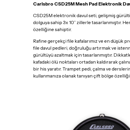
Carlsbro CSD25M Mesh Pad Elektronik Dav
CSD25M elektronik davul seti, gelişmiş gürül
dolguya sahip 3x 10” zillerle tasarlanmıştır. H
özelliğine sahiptir.
Rafine gerçekçi file kafalarımız ve en düşük pro
file davul pedleri, doğruluğu artırmak ve is
gürültüyü azaltmak için tasarlanmıştır. Dikkat
kafadaki ölü noktaları ortadan kaldırarak çalına
bir his yaratır. Trampet pedi, çalma ve dersle
kullanmanıza olanak tanıyan çift bölge özelliğin