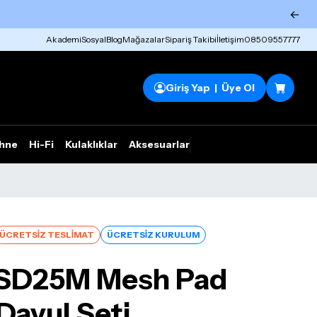
←
Akademi
Sosyal
Blog
Mağazalar
Sipariş Takibi
İletişim
08509557777
Giriş Yap | Üye Ol
hne
Hi-Fi
Kulaklıklar
Aksesuarlar
Rhym Outlet
ÜCRETSİZ TESLİMAT
ÜCRETSİZ KURULUM
CSD25M Mesh Pad
Davul Seti