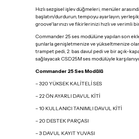
Hızlı sezgisel işlev düğmeleri, menüler arası
başlatın/durdurun, tempoyu ayarlayın, yerleşik
groove'larınızı ve fikirlerinizi hızlı ve veriml
Commander 25 ses modülüne yapılan son ekleme,
şunlarla genişletmenize ve yükseltmenize olana
trampet pedi, 2. bas davul pedi ve bir açık-ka
sağlayacak CSD25M ses modülüyle karşılanıy
Commander 25 Ses Modülü
– 320 YÜKSEK KALİTELİ SES
– 22 ÖN AYARLI DAVUL KİTİ
– 10 KULLANICI TANIMLI DAVUL KİTİ
– 20 DESTEK PARÇASI
– 3 DAVUL KAYIT YUVASI