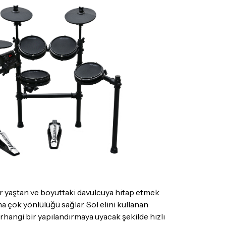
 olmayan ürünler için
tıklayınız
.
ecek ürünün ticari vasfını yitirmemiş olması,
suar ve tüm ürün içeriğinin eksiksiz olması
ış olduğunuz ürünü göndermeden önce
e iletişime geçerek bilgi veriniz.
rün kategorilerine göre farklılık gösterebilir.
lgili ürünün iade/değişim şartlarını kontrol
r yaştan ve boyuttaki davulcuya hitap etmek
a çok yönlülüğü sağlar. Sol elini kullanan
rhangi bir yapılandırmaya uyacak şekilde hızlı