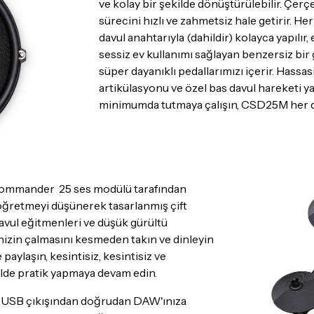
ve kolay bir şekilde dönüştürülebilir. Çer
sürecini hızlı ve zahmetsiz hale getirir. He
davul anahtarıyla (dahildir) kolayca yapılı
sessiz ev kullanımı sağlayan benzersiz bir 
süper dayanıklı pedallarımızı içerir. Hassas
artikülasyonu ve özel bas davul hareketi yar
minimumda tutmaya çalışın, CSD25M her du
 Commander 25 ses modülü tarafından
öğretmeyi düşünerek tasarlanmış çift
, davul eğitmenleri ve düşük gürültü
izin çalmasını kesmeden takın ve dinleyin
paylaşın, kesintisiz, kesintisiz ve
ilde pratik yapmaya devam edin.
, USB çıkışından doğrudan DAW'ınıza