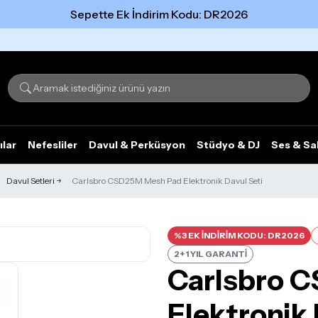
Sepette Ek İndirim Kodu: DR2026
Tümünü gör
ılar
Nefesliler
Davul & Perküsyon
Stüdyo & DJ
Ses & Sa
Davul Setleri
Carlsbro CSD25M Mesh Pad Elektronik Davul Seti
%3 EK İNDİRİM KODU: DR2026
2+1 YIL GARANTİ
Carlsbro 
Elektronik 