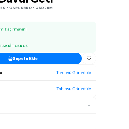
80 •
CARLSBRO
• CSD25M
imi kaçırmayın!
L
 TAKSITLERLE
Sepete Ekle
ar
Tümünü Görüntüle
Tabloyu Görüntüle
İlk Yorumu Siz Yazın