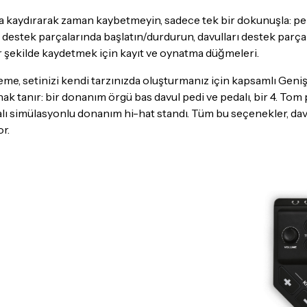
nda kaydırarak zaman kaybetmeyin, sadece tek bir dokunuşla: 
 destek parçalarında başlatın/durdurun, davulları destek parçal
i bir şekilde kaydetmek için kayıt ve oynatma düğmeleri.
 setinizi kendi tarzınızda oluşturmanız için kapsamlı Genişle
k tanır: bir donanım örgü bas davul pedi ve pedalı, bir 4. Tom 
palı simülasyonlu donanım hi-hat standı. Tüm bu seçenekler, dav
or.