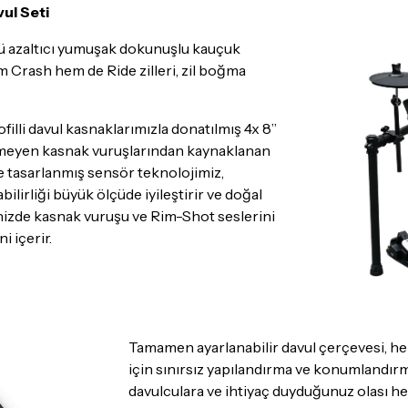
İadesi ve değişimi mümkün
ul Seti
İade ve değişimi talep edil
tü azaltıcı yumuşak dokunuşlu kauçuk
ambalajının korunmuş, akse
em Crash hem de Ride zilleri, zil boğma
gerekmektedir. Satın alm
mutlaka
Destek
ekibimiz il
filli davul kasnaklarımızla donatılmış 4x 8”
İade ve değişim koşulları, ü
tenmeyen kasnak vuruşlarından kaynaklanan
Lütfen satın almadan önce i
le tasarlanmış sensör teknolojimiz,
ettiğinizden emin olun.
bilirliği büyük ölçüde iyileştirir ve doğal
rinizde kasnak vuruşu ve Rim-Shot seslerini
Detaylar için
tıklayınız
i içerir.
Tamamen ayarlanabilir davul çerçevesi, he
için sınırsız yapılandırma ve konumlandırm
davulculara ve ihtiyaç duyduğunuz olası he