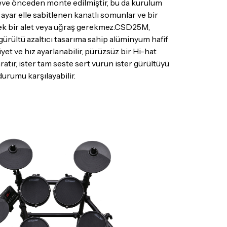
çeve önceden monte edilmiştir, bu da kurulum
r ayar elle sabitlenen kanatlı somunlar ve bir
r, ek bir alet veya uğraş gerekmez.CSD25M,
gürültü azaltıcı tasarıma sahip alüminyum hafif
iyet ve hız ayarlanabilir, pürüzsüz bir Hi-hat
atır, ister tam seste sert vurun ister gürültüyü
rumu karşılayabilir.