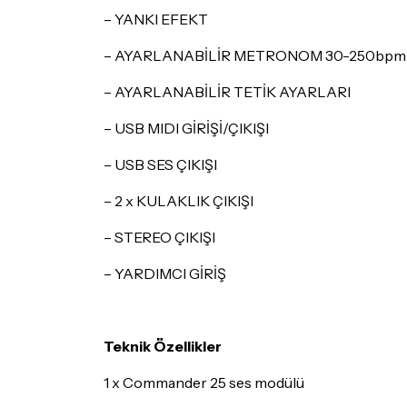
– YANKI EFEKT
– AYARLANABİLİR METRONOM 30-250bpm
– AYARLANABİLİR TETİK AYARLARI
– USB MIDI GİRİŞİ/ÇIKIŞI
– USB SES ÇIKIŞI
– 2 x KULAKLIK ÇIKIŞI
– STEREO ÇIKIŞI
– YARDIMCI GİRİŞ
Teknik Özellikler
1 x Commander 25 ses modülü