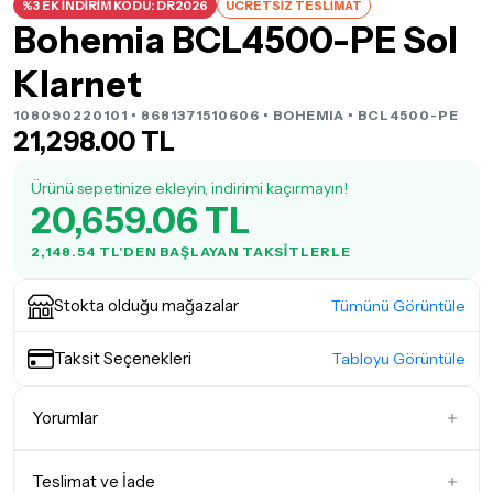
%3 EK İNDİRİM KODU: DR2026
ÜCRETSİZ TESLİMAT
Bohemia BCL4500-PE Sol
Klarnet
108090220101 • 8681371510606 •
BOHEMIA
• BCL4500-PE
21,298.00 TL
Ürünü sepetinize ekleyin, indirimi kaçırmayın!
20,659.06 TL
2,148.54 TL'DEN BAŞLAYAN TAKSITLERLE
Stokta olduğu mağazalar
Tümünü Görüntüle
Taksit Seçenekleri
Tabloyu Görüntüle
Yorumlar
Teslimat ve İade
İlk Yorumu Siz Yazın