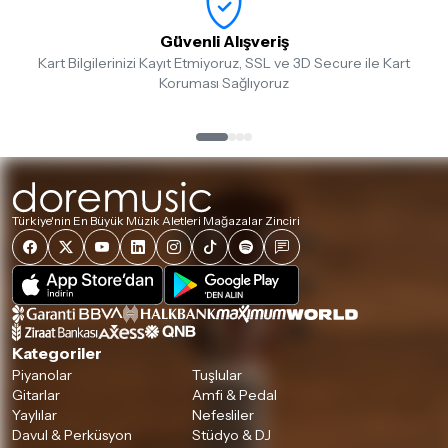
göndermeden önce mutlaka
Destek
ekibimiz ile iletişime
geçerek bilgi veriniz.
Güvenli Alışveriş
Kart Bilgilerinizi Kayıt Etmiyoruz, SSL ve 3D Secure ile Kart
İade ve değişim koşulları, ürün kategorilerine göre farklılık
Koruması Sağlıyoruz
gösterebilir. Lütfen satın almadan önce ilgili ürünün
iade/değişim şartlarını kontrol ettiğinizden emin olun.
Detaylar için
tıklayınız
Türkiye'nin En Büyük Müzik Aletleri Mağazalar Zinciri
Kategoriler
Piyanolar
Tuşlular
Gitarlar
Amfi & Pedal
Yaylılar
Nefesliler
Davul & Perküsyon
Stüdyo & DJ