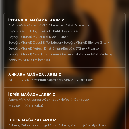
İSTANBUL MAĞAZALARIMIZ
A Plus AVM
•
Akbatı AVM
•
Akmerkez AVM
•
Ataşehir
•
Bağdat Cad. Hi-Fi, Pro Audio Butik
•
Bağdat Cad.
•
Beyoğlu (Tünel) Akustik & Klasik Gitar
•
Beyoğlu (Tünel) Davul & Perküsyon
•
Beyoğlu (Tünel) Elektro Gitar
•
Beyoğlu (Tünel) Nefesli Enstrüman
•
Beyoğlu (Tünel) Piyano
•
Beyoğlu (Tünel) Yaylı Enstrüman
•
Göktürk
•
İstMarina AVM
•
Kadıköy
•
Kozzy AVM
•
Mall of İstanbul
ANKARA MAĞAZALARIMIZ
Armada AVM
•
Eryaman Kaşmir AVM
•
Kızılay
•
Ümitköy
İZMIR MAĞAZALARIMIZ
Agora AVM
•
Alsancak
•
Çankaya (Nefesli)
•
Çankaya
•
Mavişehir (Karşıyaka)
DIĞER MAĞAZALARIMIZ
Adana, Çukurova - Turgut Özal
•
Adana, Kurtuluş
•
Antalya, Lara
•