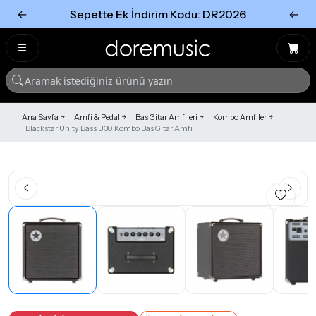
←
Sepette Ek İndirim Kodu: DR2026
←
Tümünü Gör
Tümünü gör
Ana Sayfa
Amfi & Pedal
Bas Gitar Amfileri
Kombo Amfiler
Blackstar Unity Bass U30 Kombo Bas Gitar Amfi