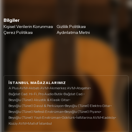
Bilgiler
Kişisel Verilerin Korunması
Gizlilik Politikası
Çerez Politikası
Aydınlatma Metni
İSTANBUL MAĞAZALARIMIZ
A Plus AVM
•
Akbatı AVM
•
Akmerkez AVM
•
Ataşehir
•
Bağdat Cad. Hi-Fi, Pro Audio Butik
•
Bağdat Cad.
•
Beyoğlu (Tünel) Akustik & Klasik Gitar
•
Beyoğlu (Tünel) Davul & Perküsyon
•
Beyoğlu (Tünel) Elektro Gitar
•
Beyoğlu (Tünel) Nefesli Enstrüman
•
Beyoğlu (Tünel) Piyano
•
Beyoğlu (Tünel) Yaylı Enstrüman
•
Göktürk
•
İstMarina AVM
•
Kadıköy
•
Kozzy AVM
•
Mall of İstanbul