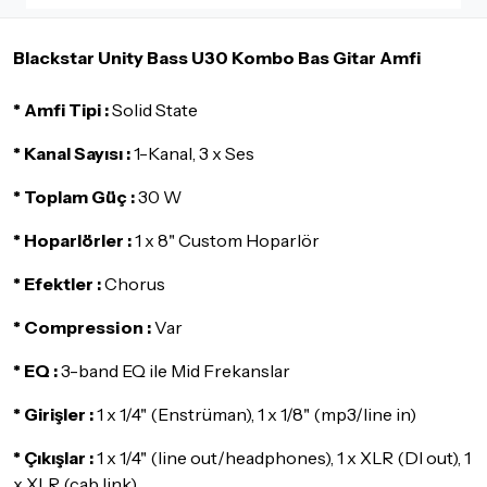
İade ve değişimi talep edilecek ürünün ticari vasfını yitirmemiş
olması, ambalajının korunmuş, aksesuar ve tüm ürün içeriğinin
Blackstar Unity Bass U30 Kombo Bas Gitar Amfi
eksiksiz olması gerekmektedir. Satın almış olduğunuz ürünü
göndermeden önce mutlaka
Destek
ekibimiz ile iletişime
geçerek bilgi veriniz.
* Amfi Tipi :
Solid State
İade ve değişim koşulları, ürün kategorilerine göre farklılık
* Kanal Sayısı :
1-Kanal, 3 x Ses
gösterebilir. Lütfen satın almadan önce ilgili ürünün
iade/değişim şartlarını kontrol ettiğinizden emin olun.
* Toplam Güç :
30 W
Detaylar için
tıklayınız
* Hoparlörler :
1 x 8" Custom Hoparlör
* Efektler :
Chorus
* Compression :
Var
* EQ :
3-band EQ ile Mid Frekanslar
* Girişler :
1 x 1/4" (Enstrüman), 1 x 1/8" (mp3/line in)
* Çıkışlar :
1 x 1/4" (line out/headphones), 1 x XLR (DI out), 1
x XLR (cab link)