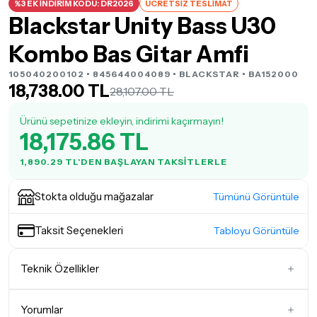
%3 EK İNDİRİM KODU: DR2026
ÜCRETSİZ TESLİMAT
Blackstar Unity Bass U30
Kombo Bas Gitar Amfi
105040200102 • 845644004089 •
BLACKSTAR
• BA152000
18,738.00 TL
28,107.00 TL
Ürünü sepetinize ekleyin, indirimi kaçırmayın!
18,175.86 TL
1,890.29 TL'DEN BAŞLAYAN TAKSITLERLE
Stokta olduğu mağazalar
Tümünü Görüntüle
Taksit Seçenekleri
Tabloyu Görüntüle
Teknik Özellikler
Amfi Çıkış Gücü
21 - 30 Watt
Yorumlar