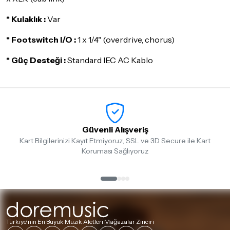
* Kulaklık :
Var
* Footswitch I/O :
1 x 1/4" (overdrive, chorus)
* Güç Desteği :
Standard IEC AC Kablo
Güvenli Alışveriş
Kart Bilgilerinizi Kayıt Etmiyoruz, SSL ve 3D Secure ile Kart
Koruması Sağlıyoruz
Türkiye'nin En Büyük Müzik Aletleri Mağazalar Zinciri