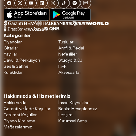
Kategoriler
Piyanolar
Tuşlular
Gitarlar
Amfi & Pedal
Yaylılar
Nefesliler
Davul & Perküsyon
Stüdyo & DJ
Ses & Sahne
Hi-Fi
Kulaklıklar
Aksesuarlar
Hakkımızda & Hizmetlerimiz
Hakkımızda
İnsan Kaynakları
Garanti ve İade Koşulları
Banka Hesaplarımız
Teslimat Koşulları
İletişim
Piyano Kiralama
Kurumsal Satış
Mağazalarımız