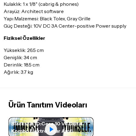
Kulaklık: 1 x 1/8" (cabrig & phones)
Yorum Yaz
Arayüz: Architect software
Yapı Malzemesi: Black Tolex, Gray Grille
Güç Desteği: 10V DC 3A Center-positive Power supply
Fiziksel Özellikler
Yükseklik: 26.5 cm
Genişlik: 34 cm
Derinlik: 18.5 cm
Ağırlık: 3.7 kg
Ürün Tanıtım Videoları
Blackstar ID:Core 10 V4 Dijital
Kombo Elektro Gitar Amfi