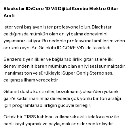
olması, ambalajının korunmuş, aksesuar ve tüm ürün içeriğinin
Ürünü aldıktan sonra üşenmeyip İzmir / Mavişehir
Blackstar ID:Core 10 V4 Dijital Kombo Elektro Gitar
eksiksiz olması gerekmektedir. Satın almış olduğunuz ürünü
göndermeden önce mutlaka
Destek
ekibimiz ile iletişime
mağzasına jak kablosu alma bahanesi ile gidip ürün
Amfi
geçerek bilgi veriniz.
hakkında bilgi almak istedim . (Akustik gitarım vardı. Ve
İster yeni başlayan ister profesyonel olun, Blackstar
internette akustik gitarın kasası sebebiyle girişimden
İade ve değişim koşulları, ürün kategorilerine göre farklılık
çaldığınızda mümkün olan en iyi çalma deneyimini
dolayı amfiye zarar verebilir gibi bilgiler edindim. Bunu
gösterebilir. Lütfen satın almadan önce ilgili ürünün
yaşamanızı istiyor. Bu nedenle profesyonel amfilerimizden
iade/değişim şartlarını kontrol ettiğinizden emin olun.
doğrulatmam lazımdı) Mağaza görevlsi arkadaşlar hiç
sorumlu aynı Ar-Ge ekibi ID:CORE V4'ü de tasarladı.
üşenmeyip elektro gitar amfisini gerekli ayarları
Detaylar için
tıklayınız
yaptıktan sonra kullanabileceğimi fakat çok
Benzersiz yenilikler ve bağlanabilirlik, gitaristlere ilk
önermediklerini söylediler.
deneyimden itibaren mümkün olan en iyi sesi sunmaktadır.
İnanılmaz ton ve sürükleyici Süper Geniş Stereo ses,
Tek kelime ile muhteşem. Akustik gitar takılıyken OD1
çalışınıza ilham verecektir.
OD2 modlarını kullanamıyorsunuz çünkü rezonans
sorun olabilir. Clean 1-2 ve manuel devre dışı iken
Gitarist dostu kontroller, bozulmamış clean'den yüksek
neredeyse akustik gitar ile (epiphone pro-11) grunch
gain'e kadar inanılmaz derecede çok yönlü bir ton aralığı
tonlarına yaklaşıyorsunuz. v3 den farklı olarak
için programlanabilirliğin gücüyle birleşir.
bilgisayara bağlantı type-c . akord modu akustikte çok
Ortak bir TRRS kablosu kullanarak akıllı telefonunuz ile
verimli değil .Fakat elektroda iyi iş göreceğine eminim.
canlı kayıt yapmak ve paylaşmak son derece kolaydır.
Reverbi harika. Stereo özelliği var. çift girişi olan bir