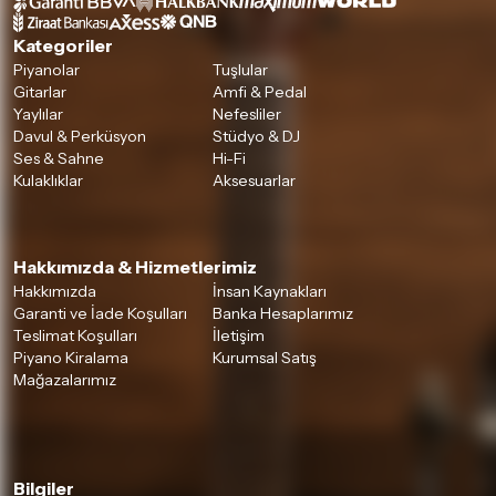
Kategoriler
Piyanolar
Tuşlular
Gitarlar
Amfi & Pedal
Yaylılar
Nefesliler
Davul & Perküsyon
Stüdyo & DJ
Ses & Sahne
Hi-Fi
Kulaklıklar
Aksesuarlar
Hakkımızda & Hizmetlerimiz
Hakkımızda
İnsan Kaynakları
Garanti ve İade Koşulları
Banka Hesaplarımız
Teslimat Koşulları
İletişim
Piyano Kiralama
Kurumsal Satış
Mağazalarımız
Bilgiler