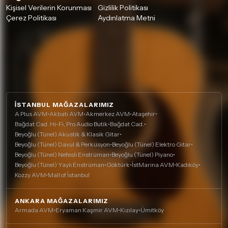
Kişisel Verilerin Korunması
Gizlilik Politikası
Çerez Politikası
Aydınlatma Metni
İSTANBUL MAĞAZALARIMIZ
A Plus AVM
•
Akbatı AVM
•
Akmerkez AVM
•
Ataşehir
•
Bağdat Cad. Hi-Fi, Pro Audio Butik
•
Bağdat Cad.
•
Beyoğlu (Tünel) Akustik & Klasik Gitar
•
Beyoğlu (Tünel) Davul & Perküsyon
•
Beyoğlu (Tünel) Elektro Gitar
•
Beyoğlu (Tünel) Nefesli Enstrüman
•
Beyoğlu (Tünel) Piyano
•
Beyoğlu (Tünel) Yaylı Enstrüman
•
Göktürk
•
İstMarina AVM
•
Kadıköy
•
Kozzy AVM
•
Mall of İstanbul
ANKARA MAĞAZALARIMIZ
Armada AVM
•
Eryaman Kaşmir AVM
•
Kızılay
•
Ümitköy