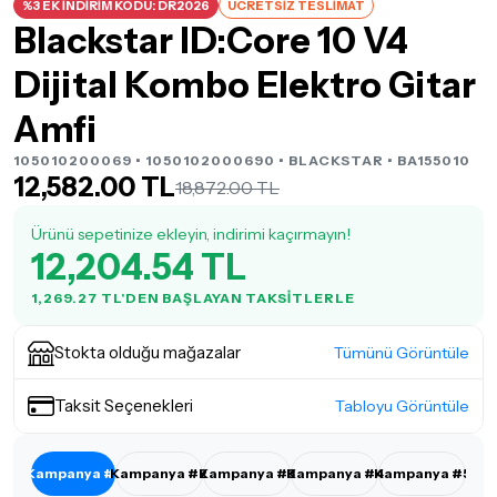
%3 EK İNDİRİM KODU: DR2026
ÜCRETSİZ TESLİMAT
Blackstar ID:Core 10 V4
Dijital Kombo Elektro Gitar
Amfi
105010200069 • 1050102000690 •
BLACKSTAR
• BA155010
12,582.00 TL
18,872.00 TL
Ürünü sepetinize ekleyin, indirimi kaçırmayın!
12,204.54 TL
1,269.27 TL'DEN BAŞLAYAN TAKSITLERLE
Stokta olduğu mağazalar
Tümünü Görüntüle
Taksit Seçenekleri
Tabloyu Görüntüle
Kampanya #1
Kampanya #2
Kampanya #3
Kampanya #4
Kampanya #5