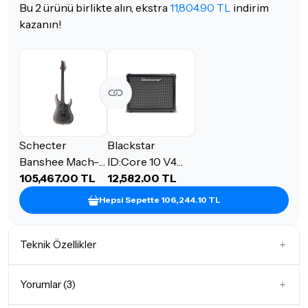
Bu 2 ürünü birlikte alın, ekstra
11,804.90 TL
indirim
kazanın!
Schecter
Blackstar
Banshee Mach-6
ID:Core 10 V4
Elektro Gitar
105,467.00 TL
Dijital Kombo
12,582.00 TL
(Fallout Burst)
Elektro Gitar
Hepsi Sepette 106,244.10 TL
Amfi
Teknik Özellikler
Amfi Çıkış Gücü
0 - 10 Watt
Yorumlar (3)
Amfi Tipi
Transistörlü Amfiler