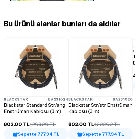
Bu ürünü alanlar bunları da aldılar
JI
Ji
Bl
40
BLACKSTAR
BA231024
BLACKSTAR
BA231020
Blackstar Standard Str/ang
Blackstar Str/str Enstrüman
Enstrüman Kablosu (3 m)
Kablosu (3 m)
802.00 TL
1,203.00 TL
802.00 TL
1,203.00 TL
Sepette 777.94 TL
Sepette 777.94 TL