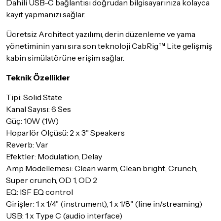
Dahili USB-C bağlantısı doğrudan bilgisayarınıza kolayca
loop pedal ile harika sesler elde edebiliyorsunuz. 10W-
kayıt yapmanızı sağlar.
20W-40W seçenekli bir ürün.
Ücretsiz Architect yazılımı, derin düzenleme ve yama
Gelelim sevkiyata. Sanırım firma bu tip hassas ürünleri
yönetiminin yanı sıra son teknoloji CabRig™ Lite gelişmiş
bizzat kendi getiriyor. Ürün teslimi komşuma yapıldı.
kabin simülatörüne erişim sağlar.
Getiren arkadaşlar hassas davranmış. Teşekkürler do-
re
Teknik Özellikler
MURAT K.
30.03.2025
Tipi: Solid State
Kanal Sayısı: 6 Ses
Çok yetenekli alet.
Güç: 10W (1W)
Amatör olarak gitarla uğraşan biri olarak cihazı çok
Hoparlör Ölçüsü: 2 x 3" Speakers
beğendim. Özellikle küçük prova ve ev ortamında çok iş
Reverb: Var
gören bir cihaz. Evde ilk yaptığım hareket cihazı 1 watt'a
Efektler: Modulation, Delay
indirmek zaten. Üzerindeki hem ayarlanabilir hem hazır
Amp Modellemesi: Clean warm, Clean bright, Crunch,
presetler'le kısa yoldan sound elde etmek isteyenler
Super crunch, OD 1, OD 2
için tavsiye derim.
EQ: ISF EQ control
Girişler: 1 x 1/4" (instrument), 1 x 1/8" (line in/streaming)
Murat Devrim B.
04.02.2025
USB: 1 x Type C (audio interface)