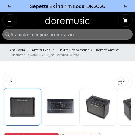
←
Sepette Ek İndirim Kodu: DR2026
←
Tümünü Gör
Tümünü gör
Ana Sayfa
Amfi & Pedal
Elektro Gitar Amfileri
Kombo Amfiler
Blackstar ID:Core 10 V4 Dijital Kombo Elektro G...