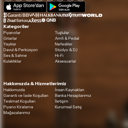
Kategoriler
Piyanolar
Tuşlular
Gitarlar
Amfi & Pedal
Yaylılar
Nefesliler
Davul & Perküsyon
Stüdyo & DJ
Ses & Sahne
Hi-Fi
Kulaklıklar
Aksesuarlar
Hakkımızda & Hizmetlerimiz
Hakkımızda
İnsan Kaynakları
Garanti ve İade Koşulları
Banka Hesaplarımız
Teslimat Koşulları
İletişim
Piyano Kiralama
Kurumsal Satış
Mağazalarımız