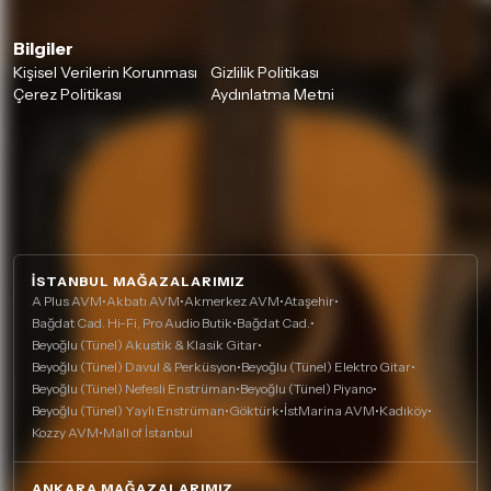
Bilgiler
Kişisel Verilerin Korunması
Gizlilik Politikası
Çerez Politikası
Aydınlatma Metni
İSTANBUL MAĞAZALARIMIZ
A Plus AVM
•
Akbatı AVM
•
Akmerkez AVM
•
Ataşehir
•
Bağdat Cad. Hi-Fi, Pro Audio Butik
•
Bağdat Cad.
•
Beyoğlu (Tünel) Akustik & Klasik Gitar
•
Beyoğlu (Tünel) Davul & Perküsyon
•
Beyoğlu (Tünel) Elektro Gitar
•
Beyoğlu (Tünel) Nefesli Enstrüman
•
Beyoğlu (Tünel) Piyano
•
Beyoğlu (Tünel) Yaylı Enstrüman
•
Göktürk
•
İstMarina AVM
•
Kadıköy
•
Kozzy AVM
•
Mall of İstanbul
ANKARA MAĞAZALARIMIZ