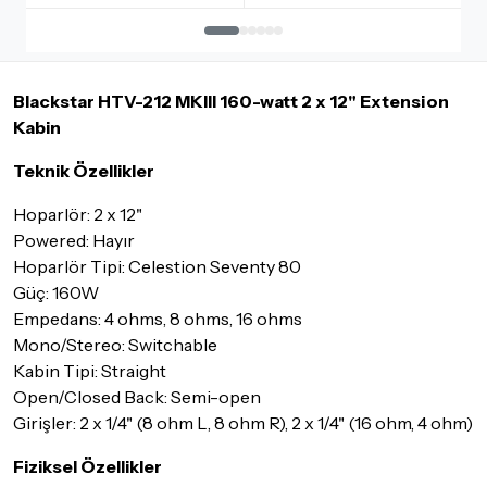
İadesi ve değişimi mümkün olmayan ürünler için
tıklayınız
.
İade ve değişimi talep edilecek ürünün ticari vasfını yitirmemiş
olması, ambalajının korunmuş, aksesuar ve tüm ürün içeriğinin
Blackstar HTV-212 MKIII 160-watt 2 x 12" Extension
eksiksiz olması gerekmektedir. Satın almış olduğunuz ürünü
göndermeden önce mutlaka
Destek
ekibimiz ile iletişime
Kabin
geçerek bilgi veriniz.
Teknik Özellikler
İade ve değişim koşulları, ürün kategorilerine göre farklılık
gösterebilir. Lütfen satın almadan önce ilgili ürünün
Hoparlör: 2 x 12"
iade/değişim şartlarını kontrol ettiğinizden emin olun.
Powered: Hayır
Hoparlör Tipi: Celestion Seventy 80
Detaylar için
tıklayınız
Güç: 160W
Empedans: 4 ohms, 8 ohms, 16 ohms
Mono/Stereo: Switchable
Kabin Tipi: Straight
Open/Closed Back: Semi-open
Girişler: 2 x 1/4" (8 ohm L, 8 ohm R), 2 x 1/4" (16 ohm, 4 ohm)
Fiziksel Özellikler