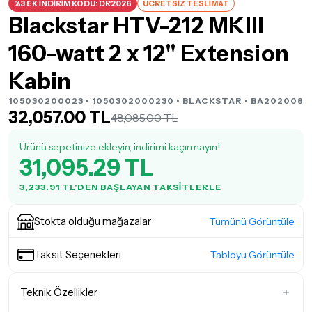
%3 EK İNDİRİM KODU: DR2026
ÜCRETSİZ TESLİMAT
Blackstar HTV-212 MKIII
160-watt 2 x 12" Extension
Kabin
105030200023 • 1050302000230 •
BLACKSTAR
• BA202008
32,057.00 TL
48,085.00 TL
Ürünü sepetinize ekleyin, indirimi kaçırmayın!
31,095.29 TL
3,233.91 TL'DEN BAŞLAYAN TAKSITLERLE
Stokta olduğu mağazalar
Tümünü Görüntüle
Taksit Seçenekleri
Tabloyu Görüntüle
Teknik Özellikler