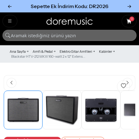
←
Sepette Ek İndirim Kodu: DR2026
→
Tümünü Gör
Tümünü gör
0
Ana Sayfa
Amfi & Pedal
Elektro Gitar Amfileri
Kabinler
Blackstar HTV-212 MKIII 160-watt 2 x 12" Extens...