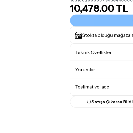
105100200005 • 8456440000
10,478.00 TL
Stokta olduğu mağazal
Teknik Özellikler
Efekt Modeli
Yorumlar
Teslimat ve İade
Satışa Çıkarsa Bildi
Teslimat Koşulları
Tüm siparişleriniz
1-3 iş g
Yoğunluk nedeniyle yaşana
maksimum
5 iş günü
gibi b