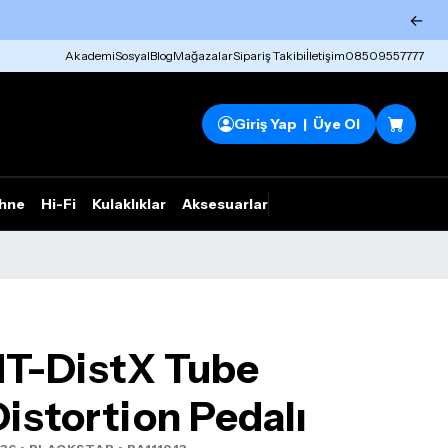
←
Akademi
Sosyal
Blog
Mağazalar
Sipariş Takibi
İletişim
08509557777
Giriş Yap | Üye Ol
hne
Hi-Fi
Kulaklıklar
Aksesuarlar
Rhym Outlet
HT-DistX Tube
istortion Pedalı