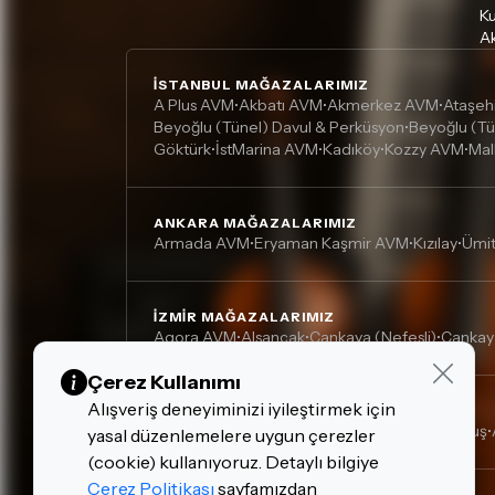
Ku
Ak
İSTANBUL MAĞAZALARIMIZ
A Plus AVM
Akbatı AVM
Akmerkez AVM
Ataşeh
•
•
•
Beyoğlu (Tünel) Davul & Perküsyon
Beyoğlu (Tü
•
Göktürk
İstMarina AVM
Kadıköy
Kozzy AVM
Mal
•
•
•
•
ANKARA MAĞAZALARIMIZ
Armada AVM
Eryaman Kaşmir AVM
Kızılay
Ümi
•
•
•
İZMIR MAĞAZALARIMIZ
Agora AVM
Alsancak
Çankaya (Nefesli)
Çankay
•
•
•
Çerez Kullanımı
Alışveriş deneyiminizi iyileştirmek için
DIĞER MAĞAZALARIMIZ
Adana, Çukurova - Turgut Özal
Adana, Kurtuluş
•
•
yasal düzenlemelere uygun çerezler
(cookie) kullanıyoruz. Detaylı bilgiye
Çerez Politikası
sayfamızdan