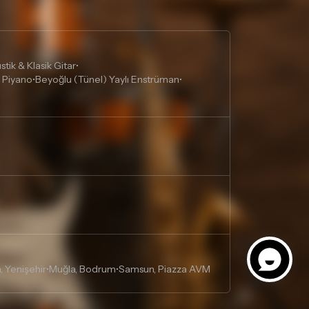
tik & Klasik Gitar
•
 Piyano
Beyoğlu (Tünel) Yaylı Enstrüman
•
•
, Yenişehir
Muğla, Bodrum
Samsun, Piazza AVM
•
•