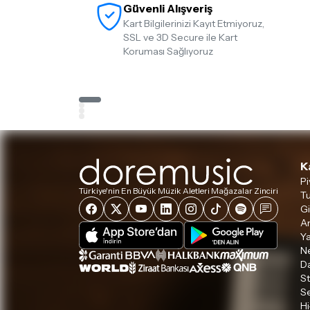
Güvenli Alışveriş
Kart Bilgilerinizi Kayıt Etmiyoruz,
SSL ve 3D Secure ile Kart
Koruması Sağlıyoruz
K
Pi
Türkiye'nin En Büyük Müzik Aletleri Mağazalar Zinciri
Tu
Gi
A
Ya
Ne
D
S
S
Hi