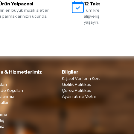
Ürün Yelpazesi
12 Taksit İmkanı
nin en büyük müzik aletleri
Tüm kredi kartlarına 12 tak
 parmaklarınızın ucunda.
alışveriş yapmanın rahatlığ
yaşayın.
a & Hizmetlerimiz
Bilgiler
Kişisel Verilerin Korunması
ları
Gizlilik Politikası
ade Koşulları
Çerez Politikası
larımız
Aydınlatma Metni
ulları
lama
tış
ız