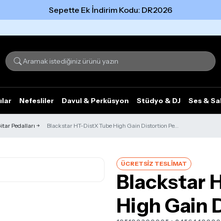
Sepette Ek İndirim Kodu: DR2026
Tümünü gör
ılar
Nefesliler
Davul & Perküsyon
Stüdyo & DJ
Ses & Sa
itar Pedalları
Blackstar HT-DistX Tube High Gain Distortion Pe...
ÜCRETSİZ TESLİMAT
Blackstar 
High Gain D