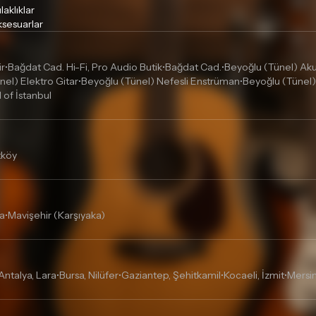
laklıklar
sesuarlar
ir
Bağdat Cad. Hi-Fi, Pro Audio Butik
Bağdat Cad.
Beyoğlu (Tünel) Akus
•
•
•
nel) Elektro Gitar
Beyoğlu (Tünel) Nefesli Enstrüman
Beyoğlu (Tünel)
•
•
l of İstanbul
tköy
a
Mavişehir (Karşıyaka)
•
Antalya, Lara
Bursa, Nilüfer
Gaziantep, Şehitkamil
Kocaeli, İzmit
Mersin
•
•
•
•