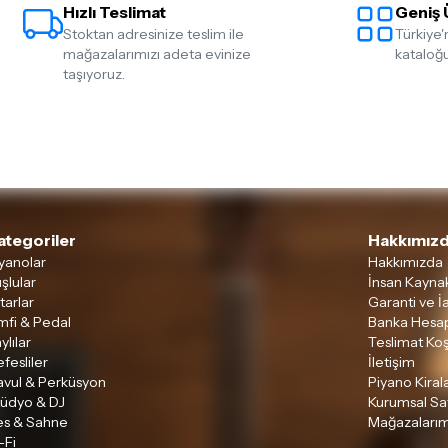
Hızlı Teslimat
Geniş 
ettiğinizden emin olun.
Stoktan adresinize teslim ile
Türkiye'
Detaylar için
tıklayınız
mağazalarımızı adeta evinize
kataloğu
taşıyoruz.
ategoriler
Hakkımızd
yanolar
Hakkımızda
şlular
İnsan Kaynak
tarlar
Garanti ve İ
mfi & Pedal
Banka Hesap
ylılar
Teslimat Koş
fesliler
İletişim
avul & Perküsyon
Piyano Kira
tüdyo & DJ
Kurumsal Sa
es & Sahne
Mağazalarım
-Fi