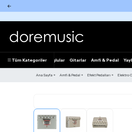
←
Tümünü Gör
Tüm Kategoriler
Piyanolar
Tuşlular
Gitarlar
Amfi & Pedal
Yayl
Ana Sayfa
Amfi & Pedal
Efekt Pedalları
Elektro G