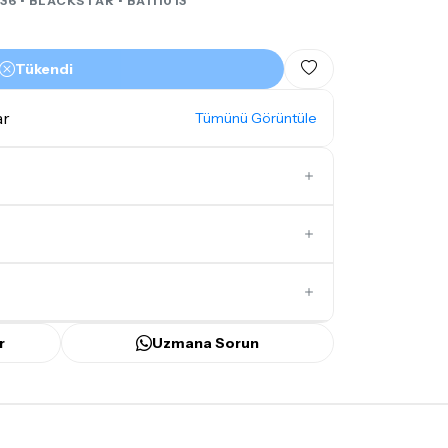
36 •
BLACKSTAR
• BA111013
Tükendi
ar
Tümünü Görüntüle
Distortion Pedalları
İlk Yorumu Siz Yazın
r
Uzmana Sorun
ünü
içerisinde kargoya teslim edilir.
bilecek gecikmelerde, kargo süreci
ir süreyi aşmayacaktır. Bayram ve tatil