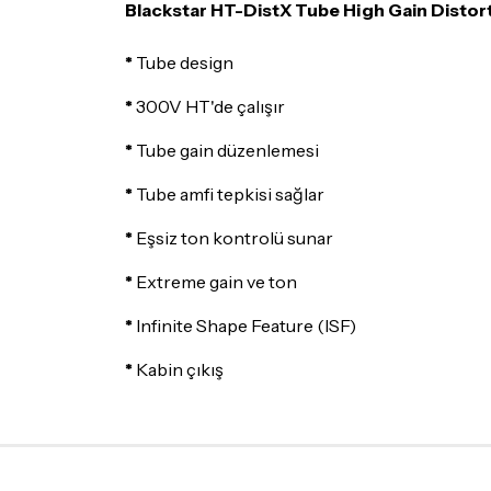
Blackstar HT-DistX Tube High Gain Distort
*
Tube design
*
300V HT'de çalışır
*
Tube gain düzenlemesi
*
Tube amfi tepkisi sağlar
*
Eşsiz ton kontrolü sunar
*
Extreme gain ve ton
*
Infinite Shape Feature (ISF)
*
Kabin çıkış