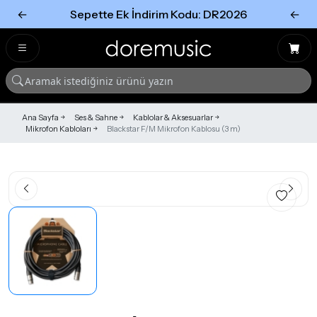
←
Sepette Ek İndirim Kodu: DR2026
←
Tümünü Gör
Tümünü gör
Ana Sayfa
Ses & Sahne
Kablolar & Aksesuarlar
Mikrofon Kabloları
Blackstar F/M Mikrofon Kablosu (3 m)