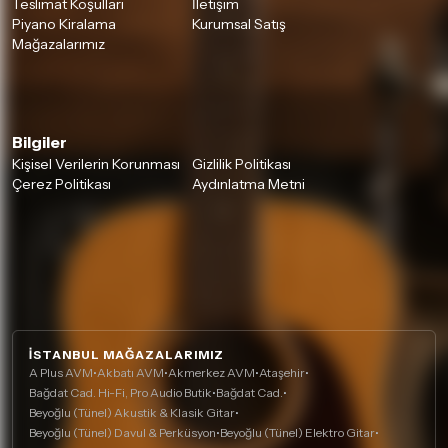
Teslimat Koşulları
İletişim
Piyano Kiralama
Kurumsal Satış
Mağazalarımız
Bilgiler
Kişisel Verilerin Korunması
Gizlilik Politikası
Çerez Politikası
Aydınlatma Metni
İSTANBUL MAĞAZALARIMIZ
A Plus AVM
•
Akbatı AVM
•
Akmerkez AVM
•
Ataşehir
•
Bağdat Cad. Hi-Fi, Pro Audio Butik
•
Bağdat Cad.
•
Beyoğlu (Tünel) Akustik & Klasik Gitar
•
Beyoğlu (Tünel) Davul & Perküsyon
•
Beyoğlu (Tünel) Elektro Gitar
•