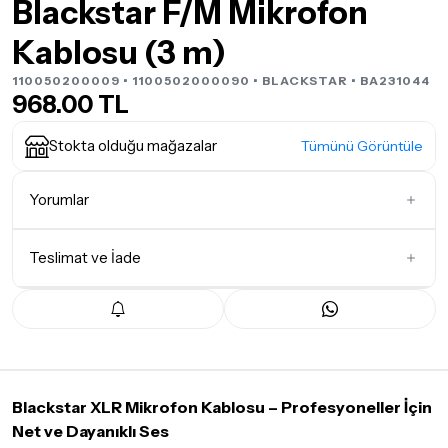
Blackstar F/M Mikrofon
Kablosu (3 m)
110050200009 • 1100502000090 •
BLACKSTAR
• BA231044
968.00 TL
Stokta olduğu mağazalar
Tümünü Görüntüle
Yorumlar
Teslimat ve İade
İlk Yorumu Siz Yazın
Teslimat Koşulları
Tüm siparişleriniz
1-3 iş günü
içerisinde kargoya teslim edilir.
Yoğunluk nedeniyle yaşanabilecek gecikmelerde, kargo süreci
maksimum
5 iş günü
gibi bir süreyi aşmayacaktır. Bayram ve
tatil günlerinde teslimat yapılamamaktadır.
Blackstar XLR Mikrofon Kablosu – Profesyoneller İçin
Net ve Dayanıklı Ses
Seçtiğiniz ürünlerin tamamı
doremusic Sevkiyat Ekibi
ya da