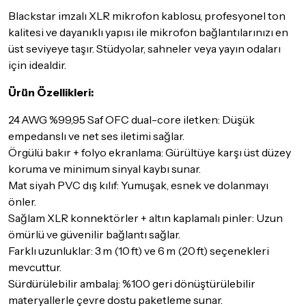
Aras Kargo
garantisi ile adresinize teslim edilecektir.
Blackstar imzalı XLR mikrofon kablosu, profesyonel ton
kalitesi ve dayanıklı yapısı ile mikrofon bağlantılarınızı en
Detaylar için
tıklayınız
üst seviyeye taşır. Stüdyolar, sahneler veya yayın odaları
İade Koşulları
için idealdir.
Sitemiz üzerinden satın almış olduğunuz ürünleri, teslimat
tarihinden itibaren
14 Gün
içerisinde iade edebilir ya da
Ürün Özellikleri:
değiştirebilirsiniz.
24 AWG %99,95 Saf OFC dual-core iletken: Düşük
İadesi ve değişimi mümkün olmayan ürünler için
tıklayınız
.
empedanslı ve net ses iletimi sağlar.
Örgülü bakır + folyo ekranlama: Gürültüye karşı üst düzey
İade ve değişimi talep edilecek ürünün ticari vasfını yitirmemiş
olması, ambalajının korunmuş, aksesuar ve tüm ürün içeriğinin
koruma ve minimum sinyal kaybı sunar.
eksiksiz olması gerekmektedir. Satın almış olduğunuz ürünü
Mat siyah PVC dış kılıf: Yumuşak, esnek ve dolanmayı
göndermeden önce mutlaka
Destek
ekibimiz ile iletişime
önler.
geçerek bilgi veriniz.
Sağlam XLR konnektörler + altın kaplamalı pinler: Uzun
İade ve değişim koşulları, ürün kategorilerine göre farklılık
ömürlü ve güvenilir bağlantı sağlar.
gösterebilir. Lütfen satın almadan önce ilgili ürünün
Farklı uzunluklar: 3 m (10 ft) ve 6 m (20 ft) seçenekleri
iade/değişim şartlarını kontrol ettiğinizden emin olun.
mevcuttur.
Sürdürülebilir ambalaj: %100 geri dönüştürülebilir
Detaylar için
tıklayınız
materyallerle çevre dostu paketleme sunar.