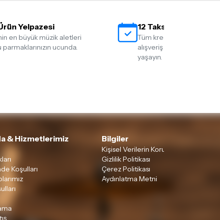
Ürün Yelpazesi
12 Taksit İmkanı
nin en büyük müzik aletleri
Tüm kredi kartlarına 12 tak
 parmaklarınızın ucunda.
alışveriş yapmanın rahatlığ
yaşayın.
a & Hizmetlerimiz
Bilgiler
Kişisel Verilerin Korunması
ları
Gizlilik Politikası
ade Koşulları
Çerez Politikası
larımız
Aydınlatma Metni
ulları
lama
tış