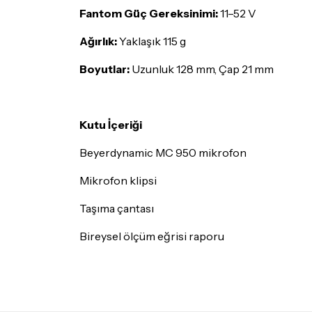
Fantom Güç Gereksinimi:
11–52 V
Ağırlık:
Yaklaşık 115 g
Boyutlar:
Uzunluk 128 mm, Çap 21 mm
Kutu İçeriği
Beyerdynamic MC 950 mikrofon
Mikrofon klipsi
Taşıma çantası
Bireysel ölçüm eğrisi raporu