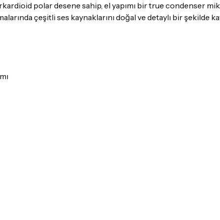
gerekmektedir. Satın alm
kardioid polar desene sahip, el yapımı bir true condenser mik
mutlaka
Destek
ekibimiz il
arında çeşitli ses kaynaklarını doğal ve detaylı bir şekilde ka
İade ve değişim koşulları, ü
Lütfen satın almadan önce i
ettiğinizden emin olun.
ımı
Detaylar için
tıklayınız