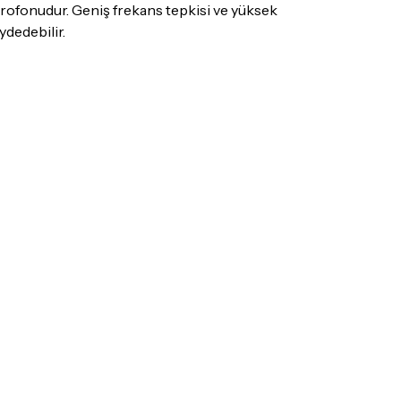
ış olduğunuz ürünü göndermeden önce
rofonudur. Geniş frekans tepkisi ve yüksek
e iletişime geçerek bilgi veriniz.
ydedebilir.
rün kategorilerine göre farklılık gösterebilir.
lgili ürünün iade/değişim şartlarını kontrol