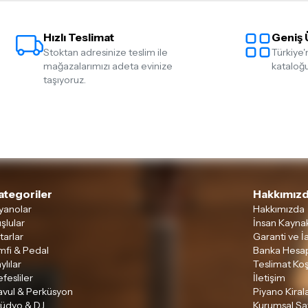
Hızlı Teslimat
Geniş 
Stoktan adresinize teslim ile
Türkiye'
mağazalarımızı adeta evinize
kataloğu
taşıyoruz.
ategoriler
Hakkımızd
yanolar
Hakkımızda
şlular
İnsan Kaynak
tarlar
Garanti ve İ
mfi & Pedal
Banka Hesap
ylılar
Teslimat Koş
fesliler
İletişim
avul & Perküsyon
Piyano Kira
tüdyo & DJ
Kurumsal Sa