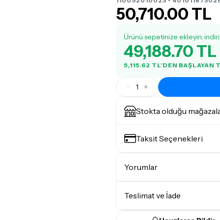
110092010023 • 40101187302
50,710.00 TL
Ürünü sepetinize ekleyin, indir
49,188.70 TL
5,115.62 TL'DEN BAŞLAYAN
1
Stokta olduğu mağazal
Taksit Seçenekleri
Yorumlar
Teslimat ve İade