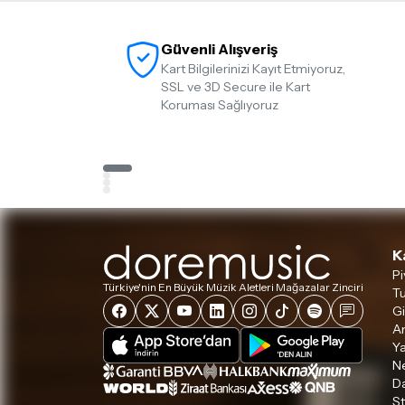
Güvenli Alışveriş
Kart Bilgilerinizi Kayıt Etmiyoruz,
SSL ve 3D Secure ile Kart
Koruması Sağlıyoruz
K
Pi
Türkiye'nin En Büyük Müzik Aletleri Mağazalar Zinciri
Tu
Gi
A
Ya
Ne
D
S