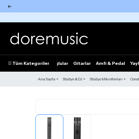
←
Tümünü Gör
Tüm Kategoriler
Piyanolar
Tuşlular
Gitarlar
Amfi & Pedal
Yayl
Ana Sayfa
Stüdyo & DJ
Stüdyo Mikrofonları
Cond