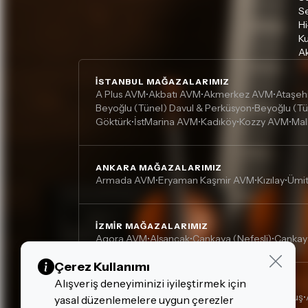
S
Hi
Ku
Ak
İSTANBUL MAĞAZALARIMIZ
A Plus AVM
Akbatı AVM
Akmerkez AVM
Ataşeh
•
•
•
Beyoğlu (Tünel) Davul & Perküsyon
Beyoğlu (Tü
•
Göktürk
İstMarina AVM
Kadıköy
Kozzy AVM
Mal
•
•
•
•
ANKARA MAĞAZALARIMIZ
Armada AVM
Eryaman Kaşmir AVM
Kızılay
Ümi
•
•
•
İZMIR MAĞAZALARIMIZ
Agora AVM
Alsancak
Çankaya (Nefesli)
Çankay
•
•
•
Çerez Kullanımı
Alışveriş deneyiminizi iyileştirmek için
DIĞER MAĞAZALARIMIZ
Adana, Çukurova - Turgut Özal
Adana, Kurtuluş
•
•
yasal düzenlemelere uygun çerezler