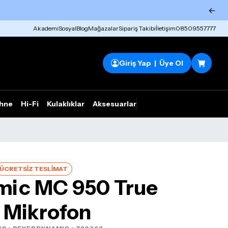
←
Akademi
Sosyal
Blog
Mağazalar
Sipariş Takibi
İletişim
08509557777
Giriş Yap | Üye Ol
hne
Hi-Fi
Kulaklıklar
Aksesuarlar
Rhym Outlet
ÜCRETSİZ TESLİMAT
mic MC 950 True
 Mikrofon