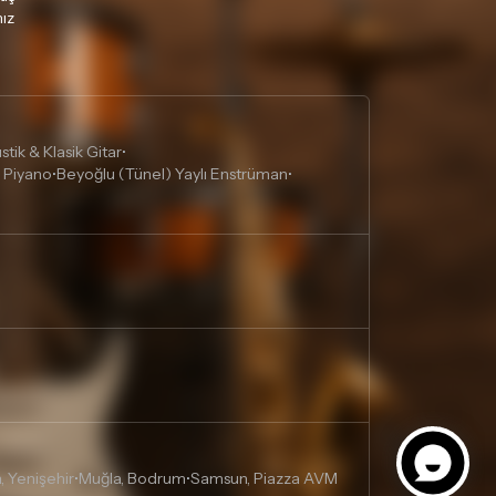
ız
tik & Klasik Gitar
•
 Piyano
Beyoğlu (Tünel) Yaylı Enstrüman
•
•
, Yenişehir
Muğla, Bodrum
Samsun, Piazza AVM
•
•