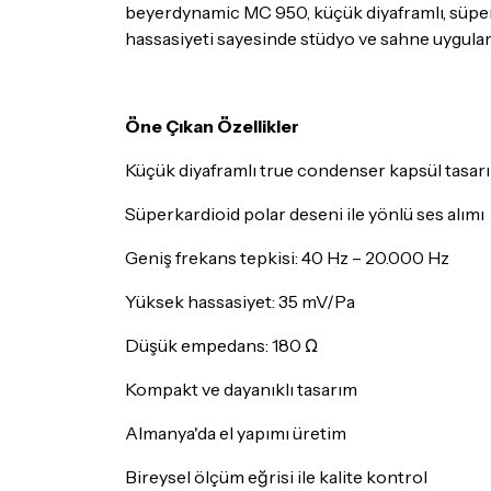
beyerdynamic MC 950, küçük diyaframlı, süper
hassasiyeti sayesinde stüdyo ve sahne uygulamal
Öne Çıkan Özellikler
Küçük diyaframlı true condenser kapsül tasar
Süperkardioid polar deseni ile yönlü ses alımı
Geniş frekans tepkisi: 40 Hz – 20.000 Hz
Yüksek hassasiyet: 35 mV/Pa
Düşük empedans: 180 Ω
Kompakt ve dayanıklı tasarım
Almanya'da el yapımı üretim
Bireysel ölçüm eğrisi ile kalite kontrol