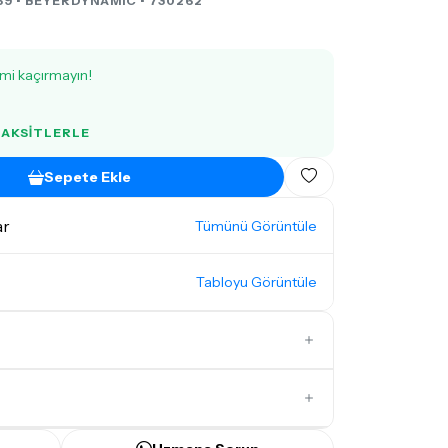
69 •
BEYERDYNAMIC
• 730262
imi kaçırmayın!
 TAKSITLERLE
Sepete Ekle
ar
Tümünü Görüntüle
Tabloyu Görüntüle
İlk Yorumu Siz Yazın