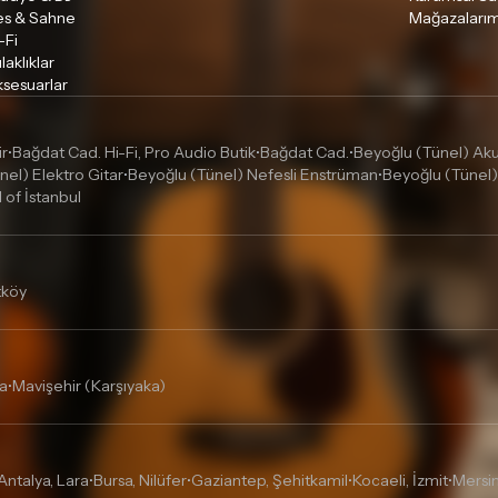
es & Sahne
Mağazalarım
-Fi
laklıklar
sesuarlar
ir
Bağdat Cad. Hi-Fi, Pro Audio Butik
Bağdat Cad.
Beyoğlu (Tünel) Akus
•
•
•
nel) Elektro Gitar
Beyoğlu (Tünel) Nefesli Enstrüman
Beyoğlu (Tünel)
•
•
l of İstanbul
tköy
a
Mavişehir (Karşıyaka)
•
Antalya, Lara
Bursa, Nilüfer
Gaziantep, Şehitkamil
Kocaeli, İzmit
Mersin
•
•
•
•