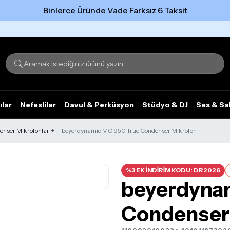
Binlerce Üründe Vade Farksız 6 Taksit
Tümünü gör
ılar
Nefesliler
Davul & Perküsyon
Stüdyo & DJ
Ses & Sa
enser Mikrofonlar
beyerdynamic MC 950 True Condenser Mikrofon
%3 EK İNDİRİM KODU: DR2026
beyerdyna
Condenser