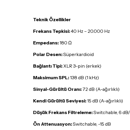
Teknik Özellikler
Frekans Tepkisi:
40 Hz – 20.000 Hz
Empedans:
180 Ω
Polar Desen:
Süperkardioid
Bağlantı Tipi:
XLR 3-pin (erkek)
Maksimum SPL:
138 dB (1 kHz)
Sinyal-Gürültü Oranı:
72 dB (A-ağırlıklı)
Kendi Gürültü Seviyesi:
15 dB (A-ağırlıklı)
Düşük Frekans Filtreleme:
Switchable, 6 dB
Ön Attenuasyon:
Switchable, -15 dB