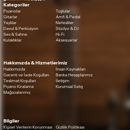
Kategoriler
Piyanolar
Tuşlular
Gitarlar
Amfi & Pedal
Yaylılar
Nefesliler
Davul & Perküsyon
Stüdyo & DJ
Ses & Sahne
Hi-Fi
Kulaklıklar
Aksesuarlar
Hakkımızda & Hizmetlerimiz
Hakkımızda
İnsan Kaynakları
Garanti ve İade Koşulları
Banka Hesaplarımız
Teslimat Koşulları
İletişim
Piyano Kiralama
Kurumsal Satış
Mağazalarımız
Bilgiler
Kişisel Verilerin Korunması
Gizlilik Politikası