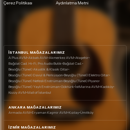
Çerez Politikası
Aydınlatma Metni
İSTANBUL MAĞAZALARIMIZ
A Plus AVM
•
Akbatı AVM
•
Akmerkez AVM
•
Ataşehir
•
Bağdat Cad. Hi-Fi, Pro Audio Butik
•
Bağdat Cad.
•
Beyoğlu (Tünel) Akustik & Klasik Gitar
•
Beyoğlu (Tünel) Davul & Perküsyon
•
Beyoğlu (Tünel) Elektro Gitar
•
Beyoğlu (Tünel) Nefesli Enstrüman
•
Beyoğlu (Tünel) Piyano
•
Beyoğlu (Tünel) Yaylı Enstrüman
•
Göktürk
•
İstMarina AVM
•
Kadıköy
•
Kozzy AVM
•
Mall of İstanbul
ANKARA MAĞAZALARIMIZ
Armada AVM
•
Eryaman Kaşmir AVM
•
Kızılay
•
Ümitköy
İZMIR MAĞAZALARIMIZ