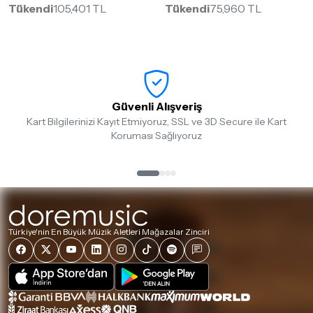
Tükendi
105,401 TL
Tükendi
75,960 TL
Güvenli Alışveriş
Kart Bilgilerinizi Kayıt Etmiyoruz, SSL ve 3D Secure ile Kart
Koruması Sağlıyoruz
Türkiye'nin En Büyük Müzik Aletleri Mağazalar Zinciri