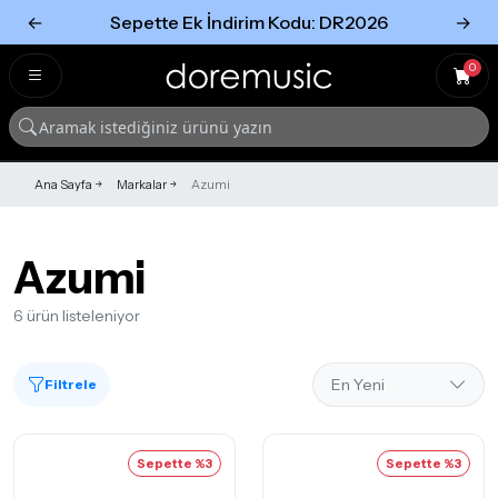
←
Sepette Ek İndirim Kodu: DR2026
→
Tümünü Gör
Tümünü gör
0
Ana Sayfa
Markalar
Azumi
Azumi
6 ürün listeleniyor
Filtrele
Sepette %3
Sepette %3