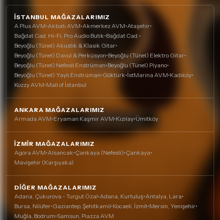
İSTANBUL MAĞAZALARIMIZ
A Plus AVM
•
Akbatı AVM
•
Akmerkez AVM
•
Ataşehir
•
Bağdat Cad. Hi-Fi, Pro Audio Butik
•
Bağdat Cad.
•
Beyoğlu (Tünel) Akustik & Klasik Gitar
•
Beyoğlu (Tünel) Davul & Perküsyon
•
Beyoğlu (Tünel) Elektro Gitar
•
Beyoğlu (Tünel) Nefesli Enstrüman
•
Beyoğlu (Tünel) Piyano
•
Beyoğlu (Tünel) Yaylı Enstrüman
•
Göktürk
•
İstMarina AVM
•
Kadıköy
•
Kozzy AVM
•
Mall of İstanbul
ANKARA MAĞAZALARIMIZ
Armada AVM
•
Eryaman Kaşmir AVM
•
Kızılay
•
Ümitköy
İZMIR MAĞAZALARIMIZ
Agora AVM
•
Alsancak
•
Çankaya (Nefesli)
•
Çankaya
•
Mavişehir (Karşıyaka)
DIĞER MAĞAZALARIMIZ
Adana, Çukurova - Turgut Özal
•
Adana, Kurtuluş
•
Antalya, Lara
•
Bursa, Nilüfer
•
Gaziantep, Şehitkamil
•
Kocaeli, İzmit
•
Mersin, Yenişehir
•
Muğla, Bodrum
•
Samsun, Piazza AVM