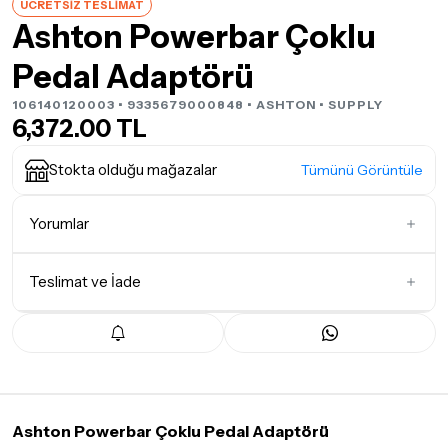
ÜCRETSİZ TESLİMAT
Ashton Powerbar Çoklu
Pedal Adaptörü
106140120003 • 9335679000848 •
ASHTON
• SUPPLY
6,372.00 TL
Stokta olduğu mağazalar
Tümünü Görüntüle
Yorumlar
Teslimat ve İade
İlk Yorumu Siz Yazın
Teslimat Koşulları
Tüm siparişleriniz
1-3 iş günü
içerisinde kargoya teslim edilir.
Yoğunluk nedeniyle yaşanabilecek gecikmelerde, kargo süreci
maksimum
5 iş günü
gibi bir süreyi aşmayacaktır. Bayram ve
tatil günlerinde teslimat yapılamamaktadır.
Ashton Powerbar Çoklu Pedal Adaptörü