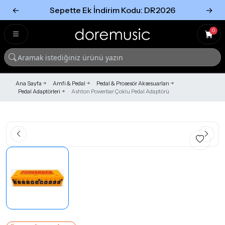
←
Sepette Ek İndirim Kodu: DR2026
→
Tümünü Gör
Tümünü gör
0
Ana Sayfa
Amfi & Pedal
Pedal & Prosesör Aksesuarları
Pedal Adaptörleri
Ashton Powerbar Çoklu Pedal Adaptörü