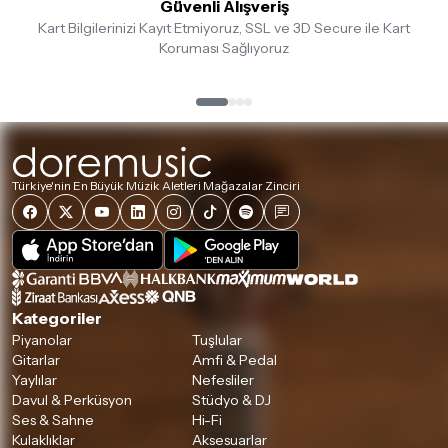
Güvenli Alışveriş
Kart Bilgilerinizi Kayıt Etmiyoruz, SSL ve 3D Secure ile Kart
Koruması Sağlıyoruz
Türkiye'nin En Büyük Müzik Aletleri Mağazalar Zinciri
Kategoriler
Piyanolar
Tuşlular
Gitarlar
Amfi & Pedal
Yaylılar
Nefesliler
Davul & Perküsyon
Stüdyo & DJ
Ses & Sahne
Hi-Fi
Kulaklıklar
Aksesuarlar