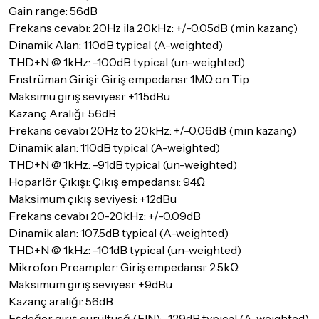
Gain range: 56dB
Frekans cevabı: 20Hz ila 20kHz: +/-0.05dB (min kazanç)
Dinamik Alan: 110dB typical (A-weighted)
THD+N @ 1kHz: -100dB typical (un-weighted)
Enstrüman Girişi: Giriş empedansı: 1MΩ on Tip
Maksimu giriş seviyesi: +11.5dBu
Kazanç Aralığı: 56dB
Frekans cevabı 20Hz to 20kHz: +/-0.06dB (min kazanç)
Dinamik alan: 110dB typical (A-weighted)
THD+N @ 1kHz: -91dB typical (un-weighted)
Hoparlör Çıkışı: Çıkış empedansı: 94Ω
Maksimum çıkış seviyesi: +12dBu
Frekans cevabı 20-20kHz: +/-0.09dB
Dinamik alan: 107.5dB typical (A-weighted)
THD+N @ 1kHz: -101dB typical (un-weighted)
Mikrofon Preampler: Giriş empedansı: 2.5kΩ
Maksimum giriş seviyesi: +9dBu
Kazanç aralığı: 56dB
Eşdeğer giriş gürültüsğ (EIN): -129dB typical (A-weighted)