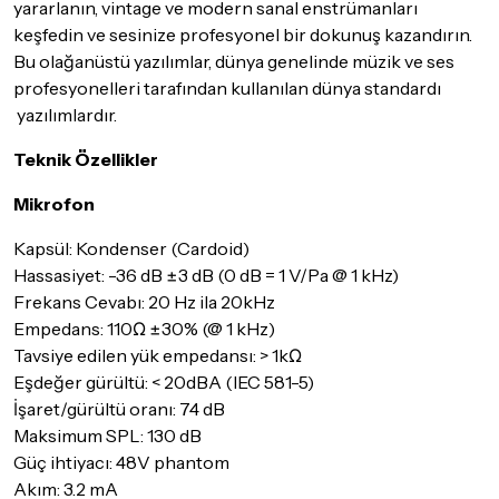
yararlanın, vintage ve modern sanal enstrümanları
keşfedin ve sesinize profesyonel bir dokunuş kazandırın.
Bu olağanüstü yazılımlar, dünya genelinde müzik ve ses
profesyonelleri tarafından kullanılan dünya standardı
yazılımlardır.
Teknik Özellikler
Mikrofon
Kapsül: Kondenser (Cardoid)
Hassasiyet: -36 dB ±3 dB (0 dB = 1 V/Pa @ 1 kHz)
Frekans Cevabı: 20 Hz ila 20kHz
Empedans: 110Ω ±30% (@ 1 kHz)
Tavsiye edilen yük empedansı: > 1kΩ
Eşdeğer gürültü: < 20dBA (IEC 581-5)
İşaret/gürültü oranı: 74 dB
Maksimum SPL: 130 dB
Güç ihtiyacı: 48V phantom
Akım: 3.2 mA