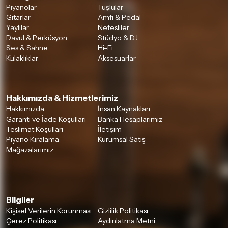
Piyanolar
Tuşlular
Gitarlar
Amfi & Pedal
Yaylılar
Nefesliler
Davul & Perküsyon
Stüdyo & DJ
Ses & Sahne
Hi-Fi
Kulaklıklar
Aksesuarlar
Hakkımızda & Hizmetlerimiz
Hakkımızda
İnsan Kaynakları
Garanti ve İade Koşulları
Banka Hesaplarımız
Teslimat Koşulları
İletişim
Piyano Kiralama
Kurumsal Satış
Mağazalarımız
Bilgiler
Kişisel Verilerin Korunması
Gizlilik Politikası
Çerez Politikası
Aydınlatma Metni