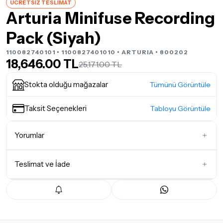
ÜCRETSİZ TESLİMAT
Arturia Minifuse Recording
Pack (Siyah)
110082740101 • 1100827401010 •
ARTURIA
• 800202
18,646.00 TL
25,171.00 TL
Stokta olduğu mağazalar
Tümünü Görüntüle
Taksit Seçenekleri
Tabloyu Görüntüle
Yorumlar
Teslimat ve İade
İlk Yorumu Siz Yazın
Teslimat Koşulları
Tüm siparişleriniz
1-3 iş günü
içerisinde kargoya teslim edilir.
Yoğunluk nedeniyle yaşanabilecek gecikmelerde, kargo süreci