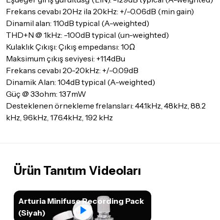
Frekans cevabı 20Hz ila 20kHz: +/-0.06dB (min gain)
Dinamil alan: 110dB typical (A-weighted)
THD+N @ 1kHz: -100dB typical (un-weighted)
Kulaklık Çıkışı: Çıkış empedansı: 10Ω
Maksimum çıkış seviyesi: +11.4dBu
Frekans cevabı 20-20kHz: +/-0.09dB
Dinamik Alan: 104dB typical (A-weighted)
Güç @ 33ohm: 137mW
Desteklenen örnekleme frelansları: 44.1kHz, 48kHz, 88.2
kHz, 96kHz, 176.4kHz, 192 kHz
Ürün Tanıtım Videoları
Arturia Minifuse Recording Pack
(Siyah)