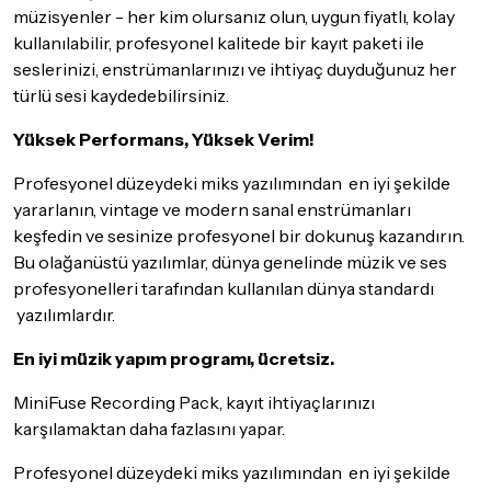
iade/değişim şartlarını kontrol ettiğinizden emin olun.
müzisyenler - her kim olursanız olun, uygun fiyatlı, kolay
kullanılabilir, profesyonel kalitede bir kayıt paketi ile
Detaylar için
tıklayınız
seslerinizi, enstrümanlarınızı ve ihtiyaç duyduğunuz her
türlü sesi kaydedebilirsiniz.
Yüksek Performans, Yüksek Verim!
Profesyonel düzeydeki miks yazılımından en iyi şekilde
yararlanın, vintage ve modern sanal enstrümanları
keşfedin ve sesinize profesyonel bir dokunuş kazandırın.
Bu olağanüstü yazılımlar, dünya genelinde müzik ve ses
profesyonelleri tarafından kullanılan dünya standardı
yazılımlardır.
En iyi müzik yapım programı, ücretsiz.
MiniFuse Recording Pack, kayıt ihtiyaçlarınızı
karşılamaktan daha fazlasını yapar.
Profesyonel düzeydeki miks yazılımından en iyi şekilde