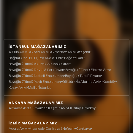
İSTANBUL MAĞAZALARIMIZ
A Plus AVM
•
Akbatı AVM
•
Akmerkez AVM
•
Ataşehir
•
Bağdat Cad. Hi-Fi, Pro Audio Butik
•
Bağdat Cad.
•
Beyoğlu (Tünel) Akustik & Klasik Gitar
•
Beyoğlu (Tünel) Davul & Perküsyon
•
Beyoğlu (Tünel) Elektro Gitar
•
Beyoğlu (Tünel) Nefesli Enstrüman
•
Beyoğlu (Tünel) Piyano
•
Beyoğlu (Tünel) Yaylı Enstrüman
•
Göktürk
•
İstMarina AVM
•
Kadıköy
•
Kozzy AVM
•
Mall of İstanbul
ANKARA MAĞAZALARIMIZ
Armada AVM
•
Eryaman Kaşmir AVM
•
Kızılay
•
Ümitköy
İZMIR MAĞAZALARIMIZ
Agora AVM
•
Alsancak
•
Çankaya (Nefesli)
•
Çankaya
•