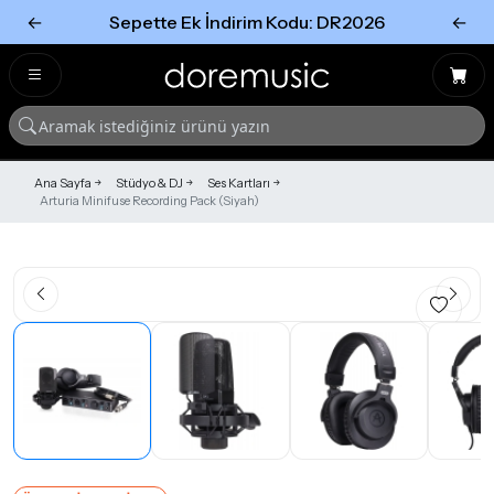
←
Sepette Ek İndirim Kodu: DR2026
←
Tümünü Gör
Tümünü gör
Ana Sayfa
Stüdyo & DJ
Ses Kartları
Arturia Minifuse Recording Pack (Siyah)