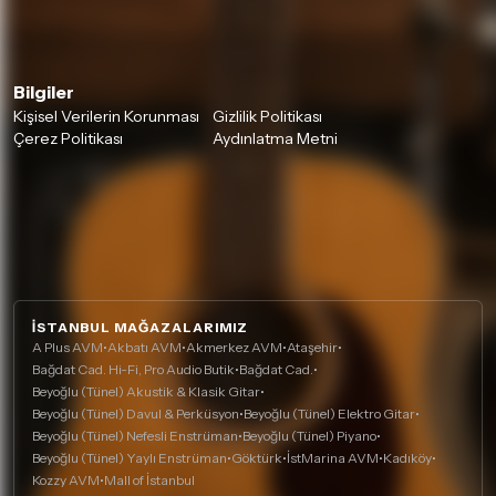
Bilgiler
Kişisel Verilerin Korunması
Gizlilik Politikası
Çerez Politikası
Aydınlatma Metni
İSTANBUL MAĞAZALARIMIZ
A Plus AVM
•
Akbatı AVM
•
Akmerkez AVM
•
Ataşehir
•
Bağdat Cad. Hi-Fi, Pro Audio Butik
•
Bağdat Cad.
•
Beyoğlu (Tünel) Akustik & Klasik Gitar
•
Beyoğlu (Tünel) Davul & Perküsyon
•
Beyoğlu (Tünel) Elektro Gitar
•
Beyoğlu (Tünel) Nefesli Enstrüman
•
Beyoğlu (Tünel) Piyano
•
Beyoğlu (Tünel) Yaylı Enstrüman
•
Göktürk
•
İstMarina AVM
•
Kadıköy
•
Kozzy AVM
•
Mall of İstanbul