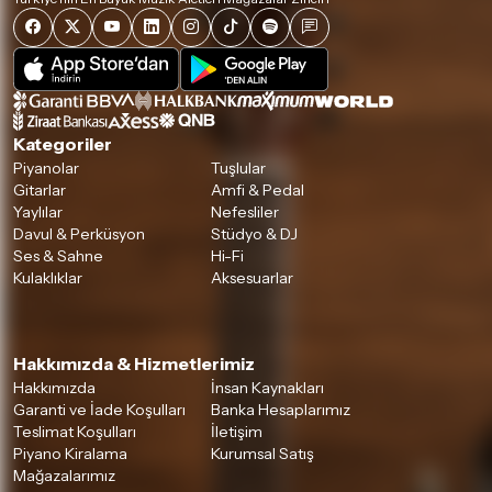
Kategoriler
Piyanolar
Tuşlular
Gitarlar
Amfi & Pedal
Yaylılar
Nefesliler
Davul & Perküsyon
Stüdyo & DJ
Ses & Sahne
Hi-Fi
Kulaklıklar
Aksesuarlar
Hakkımızda & Hizmetlerimiz
Hakkımızda
İnsan Kaynakları
Garanti ve İade Koşulları
Banka Hesaplarımız
Teslimat Koşulları
İletişim
Piyano Kiralama
Kurumsal Satış
Mağazalarımız