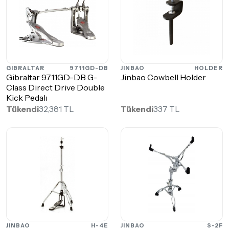
GIBRALTAR
9711GD-DB
JINBAO
HOLDER
Gibraltar 9711GD-DB G-
Jinbao Cowbell Holder
Class Direct Drive Double
Kick Pedalı
Tükendi
32,381 TL
Tükendi
337 TL
JINBAO
H-4E
JINBAO
S-2F