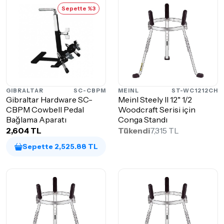
Sepette %3
GIBRALTAR
SC-CBPM
MEINL
ST-WC1212CH
Gibraltar Hardware SC-
Meinl Steely II 12" 1/2
CBPM Cowbell Pedal
Woodcraft Serisi için
Bağlama Aparatı
Conga Standı
2,604 TL
Tükendi
7,315 TL
Sepette 2,525.88 TL