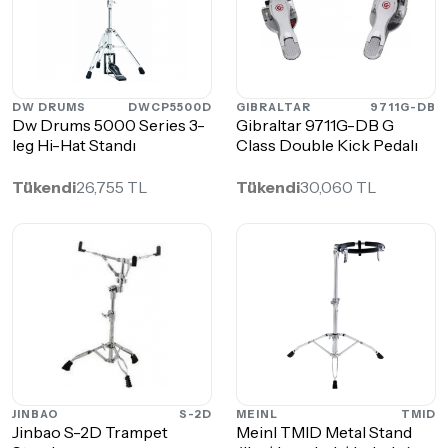
DW DRUMS
DWCP5500D
GIBRALTAR
9711G-DB
Dw Drums 5000 Series 3-
Gibraltar 9711G-DB G
leg Hi-Hat Standı
Class Double Kick Pedalı
Tükendi
26,755 TL
Tükendi
30,060 TL
JINBAO
S-2D
MEINL
TMID
Jinbao S-2D Trampet
Meinl TMID Metal Stand