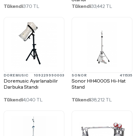
Tükendi
370 TL
Tükendi
33,442 TL
DOREMUSIC
109229990003
SONOR
411535
Doremusic Ayarlanabilir
Sonor HH4000S Hi-Hat
Darbuka Standı
Stand
Tükendi
4,040 TL
Tükendi
38,212 TL