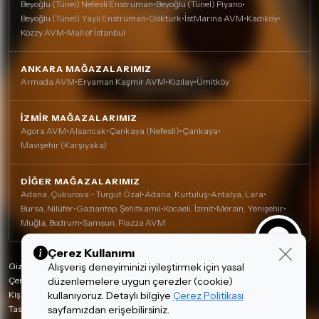
Beyoğlu (Tünel) Nefesli Enstrüman
•
Beyoğlu (Tünel) Piyano
•
Beyoğlu (Tünel) Yaylı Enstrüman
•
Göktürk
•
İstMarina AVM
•
Kadıköy
•
Kozzy AVM
•
Mall of İstanbul
ANKARA MAĞAZALARIMIZ
Armada AVM
•
Eryaman Kaşmir AVM
•
Kızılay
•
Ümitköy
İZMIR MAĞAZALARIMIZ
Agora AVM
•
Alsancak
•
Çankaya (Nefesli)
•
Çankaya
•
Mavişehir (Karşıyaka)
DIĞER MAĞAZALARIMIZ
Adana, Çukurova - Turgut Özal
•
Adana, Kurtuluş
•
Antalya, Lara
•
Bursa, Nilüfer
•
Gaziantep, Şehitkamil
•
Kocaeli, İzmit
•
Mersin, Yenişehir
•
Muğla, Bodrum
•
Samsun, Piazza AVM
Çerez Kullanımı
Gizlilik Politikası
Alışveriş deneyiminizi iyileştirmek için yasal
Çerez Politikası
düzenlemelere uygun çerezler (cookie)
Kişisel Verilerin Korunması
kullanıyoruz. Detaylı bilgiye
Çerez Politikası
Tasarım ve Teknoloji:
invenera
sayfamızdan erişebilirsiniz.