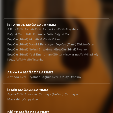
İSTANBUL MAĞAZALARIMIZ
A Plus AVM
•
Akbatı AVM
•
Akmerkez AVM
•
Ataşehir
•
Bağdat Cad. Hi-Fi, Pro Audio Butik
•
Bağdat Cad.
•
Beyoğlu (Tünel) Akustik & Klasik Gitar
•
Beyoğlu (Tünel) Davul & Perküsyon
•
Beyoğlu (Tünel) Elektro Gitar
•
Beyoğlu (Tünel) Nefesli Enstrüman
•
Beyoğlu (Tünel) Piyano
•
Beyoğlu (Tünel) Yaylı Enstrüman
•
Göktürk
•
İstMarina AVM
•
Kadıköy
•
Kozzy AVM
•
Mall of İstanbul
ANKARA MAĞAZALARIMIZ
Armada AVM
•
Eryaman Kaşmir AVM
•
Kızılay
•
Ümitköy
İZMIR MAĞAZALARIMIZ
Agora AVM
•
Alsancak
•
Çankaya (Nefesli)
•
Çankaya
•
Mavişehir (Karşıyaka)
DIĞER MAĞAZALARIMIZ