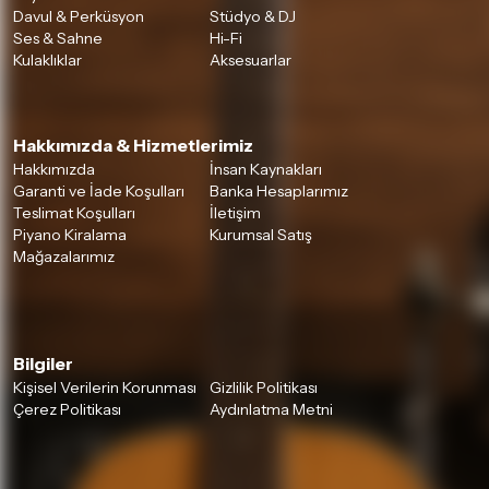
Davul & Perküsyon
Stüdyo & DJ
Detaylar için
tıklayınız
Ses & Sahne
Hi-Fi
Kulaklıklar
Aksesuarlar
Hakkımızda & Hizmetlerimiz
Hakkımızda
İnsan Kaynakları
Garanti ve İade Koşulları
Banka Hesaplarımız
Teslimat Koşulları
İletişim
Piyano Kiralama
Kurumsal Satış
Mağazalarımız
Bilgiler
Kişisel Verilerin Korunması
Gizlilik Politikası
Çerez Politikası
Aydınlatma Metni