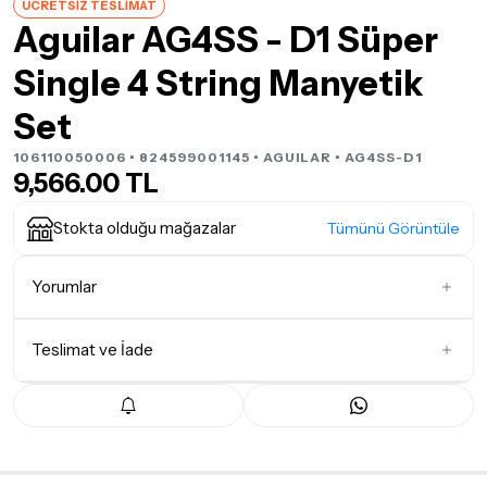
ÜCRETSİZ TESLİMAT
Aguilar AG4SS - D1 Süper
Single 4 String Manyetik
Set
106110050006 • 824599001145 •
AGUILAR
• AG4SS-D1
9,566.00 TL
Stokta olduğu mağazalar
Tümünü Görüntüle
Yorumlar
Teslimat ve İade
İlk Yorumu Siz Yazın
Teslimat Koşulları
Tüm siparişleriniz
1-3 iş günü
içerisinde kargoya teslim edilir.
Yoğunluk nedeniyle yaşanabilecek gecikmelerde, kargo süreci