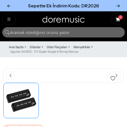
←
Sepette Ek İndirim Kodu: DR2026
→
Tümünü Gör
Tümünü gör
0
Ana Sayfa
Gitarlar
Gitar Parçaları
Manyetikler
Aguilar AG4SS - D1 Süper Single 4 String Manye...