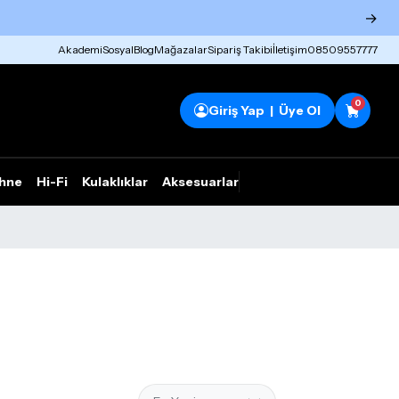
→
Akademi
Sosyal
Blog
Mağazalar
Sipariş Takibi
İletişim
08509557777
0
Giriş Yap | Üye Ol
hne
Hi-Fi
Kulaklıklar
Aksesuarlar
Rhym Outlet