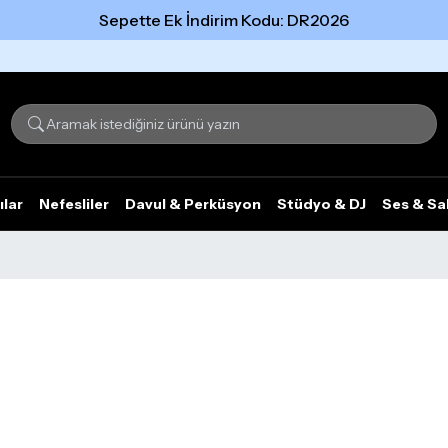
Sepette Ek İndirim Kodu: DR2026
Tümünü gör
ılar
Nefesliler
Davul & Perküsyon
Stüdyo & DJ
Ses & Sa