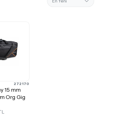
272170
y 15 mm
 cm Org Gig
TL