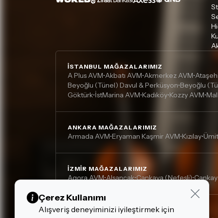
S
S
Hi
Ku
Ak
İSTANBUL MAĞAZALARIMIZ
A Plus AVM
Akbatı AVM
Akmerkez AVM
Ataşeh
•
•
•
Beyoğlu (Tünel) Davul & Perküsyon
Beyoğlu (Tü
•
Göktürk
İstMarina AVM
Kadıköy
Kozzy AVM
Mal
•
•
•
•
ANKARA MAĞAZALARIMIZ
Armada AVM
Eryaman Kaşmir AVM
Kızılay
Ümi
•
•
•
İZMIR MAĞAZALARIMIZ
Agora AVM
Alsancak
Çankaya (Nefesli)
Çankay
•
•
•
Çerez Kullanımı
Alışveriş deneyiminizi iyileştirmek için
DIĞER MAĞAZALARIMIZ