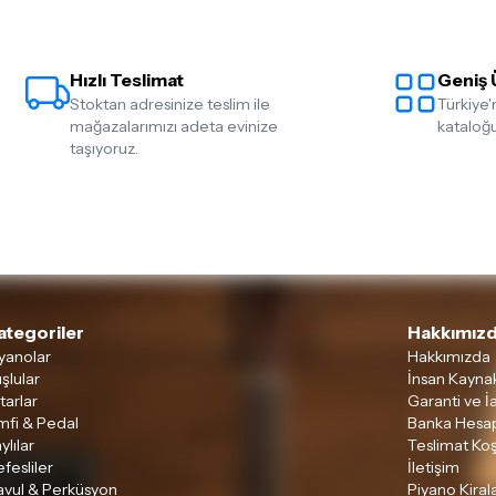
Hızlı Teslimat
Geniş 
Stoktan adresinize teslim ile
Türkiye'
mağazalarımızı adeta evinize
kataloğu
taşıyoruz.
ategoriler
Hakkımızd
yanolar
Hakkımızda
şlular
İnsan Kaynak
tarlar
Garanti ve İ
mfi & Pedal
Banka Hesap
ylılar
Teslimat Koş
fesliler
İletişim
avul & Perküsyon
Piyano Kira