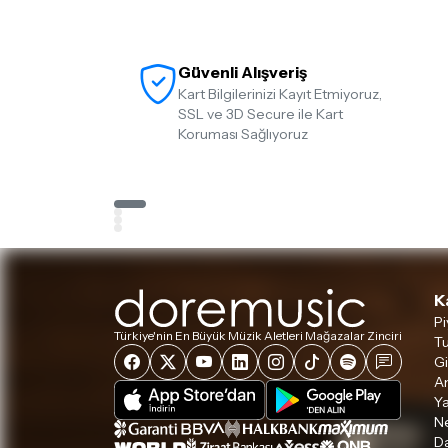
Güvenli Alışveriş
Kart Bilgilerinizi Kayıt Etmiyoruz,
SSL ve 3D Secure ile Kart
Koruması Sağlıyoruz
K
Pi
Türkiye'nin En Büyük Müzik Aletleri Mağazalar Zinciri
Tu
Gi
A
Ya
Ne
D