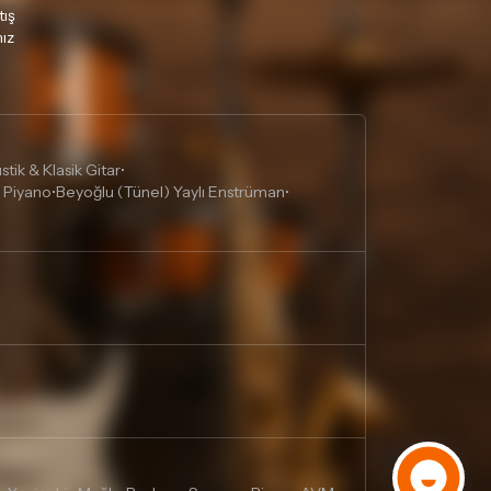
tış
ız
tik & Klasik Gitar
•
 Piyano
Beyoğlu (Tünel) Yaylı Enstrüman
•
•