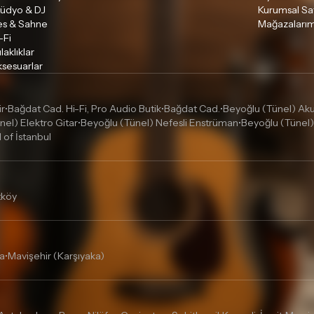
tüdyo & DJ
Kurumsal Sa
es & Sahne
Mağazalarım
-Fi
laklıklar
sesuarlar
ir
Bağdat Cad. Hi-Fi, Pro Audio Butik
Bağdat Cad.
Beyoğlu (Tünel) Akus
•
•
•
nel) Elektro Gitar
Beyoğlu (Tünel) Nefesli Enstrüman
Beyoğlu (Tünel)
•
•
l of İstanbul
tköy
a
Mavişehir (Karşıyaka)
•