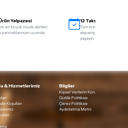
Ürün Yelpazesi
12 Taksit İmkanı
nin en büyük müzik aletleri
Tüm kredi kartlarına 12 tak
 parmaklarınızın ucunda.
alışveriş yapmanın rahatlığ
yaşayın.
a & Hizmetlerimiz
Bilgiler
Kişisel Verilerin Korunması
ları
Gizlilik Politikası
ade Koşulları
Çerez Politikası
larımız
Aydınlatma Metni
ulları
lama