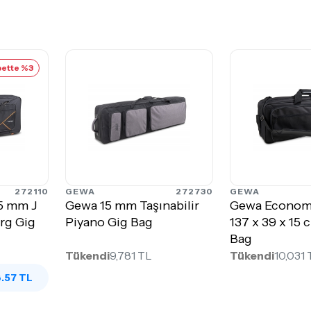
ette %3
272110
GEWA
272730
GEWA
5 mm J
Gewa 15 mm Taşınabilir
Gewa Econom
Org Gig
Piyano Gig Bag
137 x 39 x 15
Bag
Tükendi
9,781 TL
Tükendi
10,031 
.57 TL