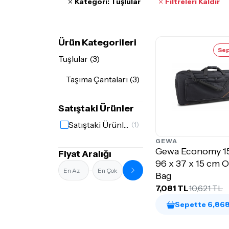
Kategori: Tuşlular
Filtreleri Kaldır
Ürün Kategorileri
Sep
Tuşlular (3)
Taşıma Çantaları (3)
Satıştaki Ürünler
Satıştaki Ürünler
(1)
GEWA
Gewa Economy 1
Fiyat Aralığı
96 x 37 x 15 cm 
-
Bag
7,081 TL
10,621 TL
Sepette 6,868