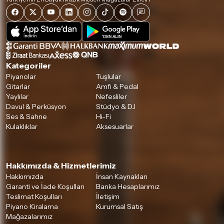
Kategoriler
Piyanolar
Tuşlular
Gitarlar
Amfi & Pedal
Yaylılar
Nefesliler
Davul & Perküsyon
Stüdyo & DJ
Ses & Sahne
Hi-Fi
Kulaklıklar
Aksesuarlar
Hakkımızda & Hizmetlerimiz
Hakkımızda
İnsan Kaynakları
Garanti ve İade Koşulları
Banka Hesaplarımız
Teslimat Koşulları
İletişim
Piyano Kiralama
Kurumsal Satış
Mağazalarımız