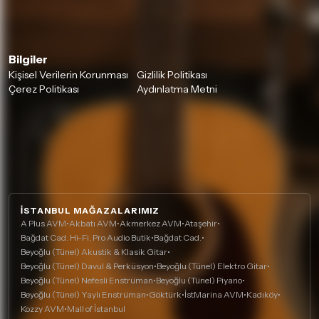
Bilgiler
Kişisel Verilerin Korunması
Gizlilik Politikası
Çerez Politikası
Aydınlatma Metni
İSTANBUL MAĞAZALARIMIZ
A Plus AVM
•
Akbatı AVM
•
Akmerkez AVM
•
Ataşehir
•
Bağdat Cad. Hi-Fi, Pro Audio Butik
•
Bağdat Cad.
•
Beyoğlu (Tünel) Akustik & Klasik Gitar
•
Beyoğlu (Tünel) Davul & Perküsyon
•
Beyoğlu (Tünel) Elektro Gitar
•
Beyoğlu (Tünel) Nefesli Enstrüman
•
Beyoğlu (Tünel) Piyano
•
Beyoğlu (Tünel) Yaylı Enstrüman
•
Göktürk
•
İstMarina AVM
•
Kadıköy
•
Kozzy AVM
•
Mall of İstanbul